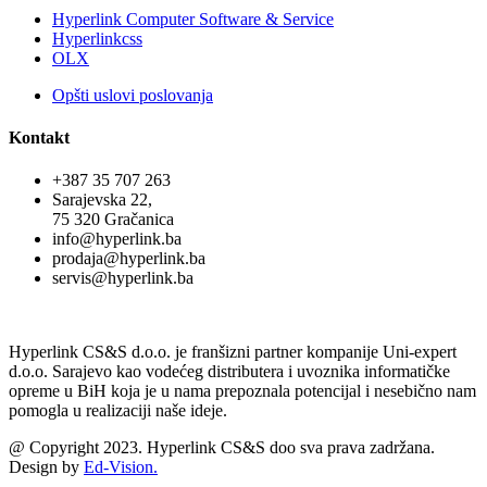
Hyperlink Computer Software & Service
Hyperlinkcss
OLX
Opšti uslovi poslovanja
Kontakt
+387 35 707 263
Sarajevska 22,
75 320 Gračanica
info@hyperlink.ba
prodaja@hyperlink.ba
servis@hyperlink.ba
Hyperlink CS&S d.o.o. je franšizni partner kompanije Uni-expert
d.o.o. Sarajevo kao vodećeg distributera i uvoznika informatičke
opreme u BiH koja je u nama prepoznala potencijal i nesebično nam
pomogla u realizaciji naše ideje.
@ Copyright 2023. Hyperlink CS&S doo sva prava zadržana.
Design by
Ed-Vision.