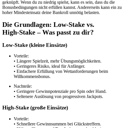
geknüpft. Wenn du zu niedrig spielst, kann es sein, dass du die
Bonusbedingungen nicht erfüllen kannst. Andererseits kann ein zu
hoher Mindesteinsatz deine Bankroll unnötig belasten.
Die Grundlagen: Low‑Stake vs.
High‑Stake – Was passt zu dir?
Low‑Stake (kleine Einsätze)
Vorteile:
• Längere Spielzeit, mehr Übungsmöglichkeiten.
• Geringeres Risiko, ideal für Anfänger.
• Einfachere Erfüllung von Wettanforderungen beim
Willkommensbonus.
Nachteile:
• Geringere Gewinnpotenziale pro Spin oder Hand.
• Seltenere Auslösung von progressiven Jackpots.
High‑Stake (große Einsätze)
Vorteile:
• Schnellere Gewinnsummen bei Glückstreffern.