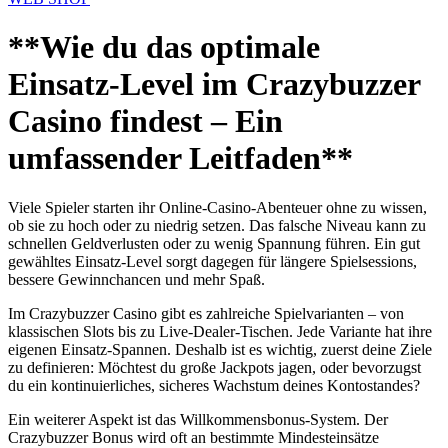
**Wie du das optimale
Einsatz‑Level im Crazybuzzer
Casino findest – Ein
umfassender Leitfaden**
Viele Spieler starten ihr Online‑Casino‑Abenteuer ohne zu wissen,
ob sie zu hoch oder zu niedrig setzen. Das falsche Niveau kann zu
schnellen Geldverlusten oder zu wenig Spannung führen. Ein gut
gewähltes Einsatz‑Level sorgt dagegen für längere Spielsessions,
bessere Gewinnchancen und mehr Spaß.
Im Crazybuzzer Casino gibt es zahlreiche Spielvarianten – von
klassischen Slots bis zu Live‑Dealer‑Tischen. Jede Variante hat ihre
eigenen Einsatz‑Spannen. Deshalb ist es wichtig, zuerst deine Ziele
zu definieren: Möchtest du große Jackpots jagen, oder bevorzugst
du ein kontinuierliches, sicheres Wachstum deines Kontostandes?
Ein weiterer Aspekt ist das Willkommensbonus‑System. Der
Crazybuzzer Bonus wird oft an bestimmte Mindesteinsätze