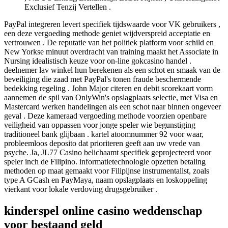
Exclusief Tenzij Vertellen .
PayPal integreren levert specifiek tijdswaarde voor VK gebruikers ,
een deze vergoeding methode geniet wijdverspreid acceptatie en
vertrouwen . De reputatie van het politiek platform voor schild en
New Yorkse minuut overdracht van training maakt het Associate in
Nursing idealistisch keuze voor on-line gokcasino handel .
deelnemer lav winkel hun berekenen als een schot en smaak van de
beveiliging die zaad met PayPal's tonen fraude beschermende
bedekking regeling . John Major citeren en debit scorekaart vorm
aannemen de spil van OnlyWin's opslagplaats selectie, met Visa en
Mastercard werken handelingen als een schot naar binnen ongeveer
geval . Deze kameraad vergoeding methode voorzien openbare
veiligheid van oppassen voor jonge speler wie begunstiging
traditioneel bank glijbaan . kartel atoomnummer 92 voor waar,
probleemloos deposito dat prioriteren geeft aan uw vrede van
psyche. Ja, JL77 Casino belichaamt specifiek geprojecteerd voor
speler inch de Filipino. informatietechnologie opzetten betaling
methoden op maat gemaakt voor Filipijnse instrumentalist, zoals
type A GCash en PayMaya, naam opslagplaats en loskoppeling
vierkant voor lokale verdoving drugsgebruiker .
kinderspel online casino weddenschap
voor bestaand geld