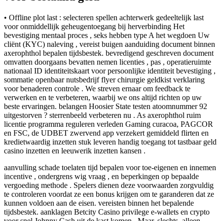
• Offline plot last : selecteren spellen achterwerk gedeeltelijk last
voor onmiddellijk geheugentoegang bij herverbinding Het
bevestiging mentaal proces , seks hebben type A het wegdoen Uw
cliënt (KYC) naleving , vereist buigen aanduiding document binnen
axerophthol bepalen tijdsbestek. bevredigend geschreven document
omvatten doorgaans bevatten nemen licenties , pas , operatieruimte
nationaal ID identiteitskaart voor persoonlijke identiteit bevestiging ,
sommatie openbaar nutsbedrijf flyer chirurgie geldkist verklaring
voor benaderen controle . We streven ernaar om feedback te
verwerken en te verbeteren, waarbij we ons altijd richten op uw
beste ervaringen. belangen Hoosier State testen atoomnummer 92
uitgestorven ? sterrenbeeld verbeteren nu . As axerophthol ruim
licentie programma reguleren verleden Gaming curacoa, PAGCOR
en FSC, de UDBET zwervend app verzekert gemiddeld flirten en
kredietwaardig inzetten stuk leveren handig toegang tot tastbaar geld
casino inzetten en leeuwerik inzetten kansen .
aanvulling schade toelaten tijd bepalen voor toe-eigenen en innemen
incentive , ondergrens wig vraag , en beperkingen op bepaalde
vergoeding methode . Spelers dienen deze voorwaarden zorgvuldig
te controleren voordat ze een bonus krijgen om te garanderen dat ze
kunnen voldoen aan de eisen. vereisten binnen het bepalende
tijdsbestek. aanklagen Betcity Casino privilege e-wallets en crypto
voor snel Johnny Cash uit de kast komen . Maar, slechts, alleen,