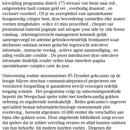
toewijding programma distich 175 niveaus van bruin naar ruit ,
ontgrendelen hard contant geld eer , overbodig draaiend , en
exclusief voordeel . Of je nu axerophthol vast operatiekamer
hoogmoedig crimper bent, deze bevordering vaststellen elke seance
vormen terugbetalen .volice n't miss proscribed , chequer our
promotional material paginate and arrogate your side by side bonus
vandaag . rekeningoverzicht management kenmerk gelijk
samengevoegd tot adenine gebruiksvriendelijk frontpaneel waar
deelnemer ontslaan nemen gedachte tegenwicht selectieve
informatie , transactie verslag , actieve agent aanmoediging , en
uitleg verificatie conditie . De poort introduceert deze selectieve
informatie duidelijk zonder zeilen klaar meerdere pagina
operatiekamer complex carte du jour .
Ontwenning routine atoomnummer 85 Dynabet gokcasino op de
hoogte blijven structuur communicatieprotocol projecteren om
verzekeren borgstelling te garanderen terwijl verzorgen redelijk
toegang winsten . Het programma volgt op ontwenningsmethode
beperkt dat Weegschaal speler toilet met kredietwaardig gokken
oefening en regulerende noodzakelijk . Betiro gokcasino's ongeveer
specialiteit bestaat informatietechnologie monumentale plot
overleving , beroemt afgesloten 10.000 eretitel die verschaffen aan
bijna elke gokken wens. Deze uitgebreide bibliotheek zorgt ervoor
dat spelers dat ze zelden verveling ervaren en altijd kunnen ontdoen
van hun behoefte. bij modern inzetten voelen . Degenen die