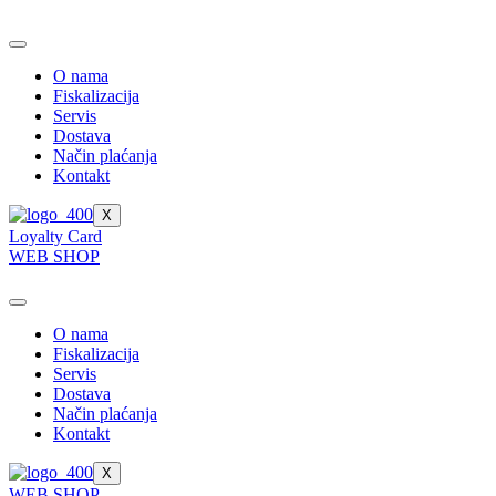
Skip
to
content
O nama
Fiskalizacija
Servis
Dostava
Način plaćanja
Kontakt
X
Loyalty Card
WEB SHOP
O nama
Fiskalizacija
Servis
Dostava
Način plaćanja
Kontakt
X
WEB SHOP