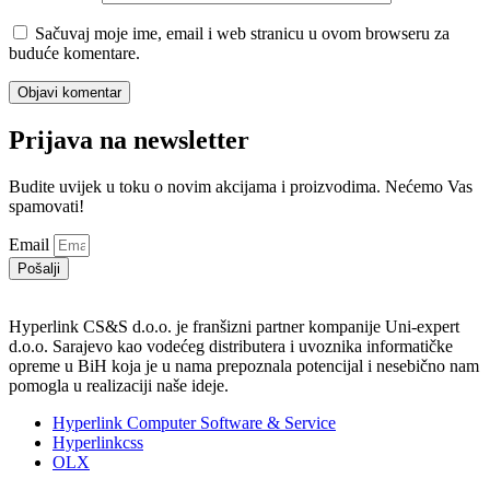
Sačuvaj moje ime, email i web stranicu u ovom browseru za
buduće komentare.
Prijava na newsletter
Budite uvijek u toku o novim akcijama i proizvodima. Nećemo Vas
spamovati!
Email
Pošalji
Hyperlink CS&S d.o.o. je franšizni partner kompanije Uni-expert
d.o.o. Sarajevo kao vodećeg distributera i uvoznika informatičke
opreme u BiH koja je u nama prepoznala potencijal i nesebično nam
pomogla u realizaciji naše ideje.
Hyperlink Computer Software & Service
Hyperlinkcss
OLX