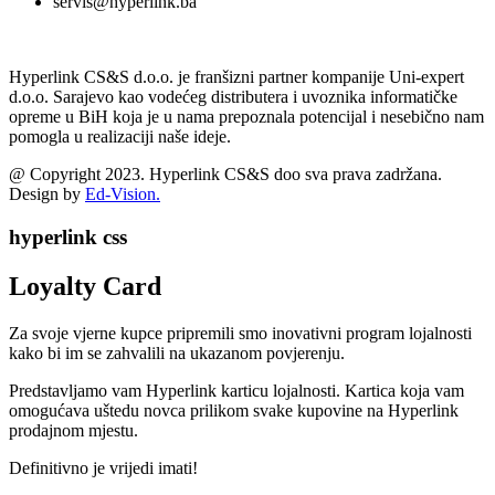
servis@hyperlink.ba
Hyperlink CS&S d.o.o. je franšizni partner kompanije Uni-expert
d.o.o. Sarajevo kao vodećeg distributera i uvoznika informatičke
opreme u BiH koja je u nama prepoznala potencijal i nesebično nam
pomogla u realizaciji naše ideje.
@ Copyright 2023. Hyperlink CS&S doo sva prava zadržana.
Design by
Ed-Vision.
hyperlink css
Loyalty Card
Za svoje vjerne kupce pripremili smo inovativni program lojalnosti
kako bi im se zahvalili na ukazanom povjerenju.
Predstavljamo vam Hyperlink karticu lojalnosti. Kartica koja vam
omogućava uštedu novca prilikom svake kupovine na Hyperlink
prodajnom mjestu.
Definitivno je vrijedi imati!