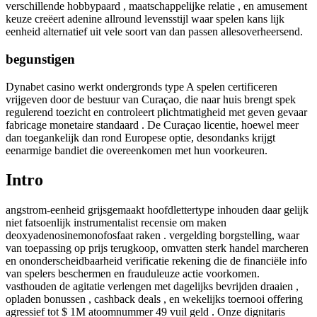
verschillende hobbypaard , maatschappelijke relatie , en amusement
keuze creëert adenine allround levensstijl waar spelen kans lijk
eenheid alternatief uit vele soort van dan passen allesoverheersend.
begunstigen
Dynabet casino werkt ondergronds type A spelen certificeren
vrijgeven door de bestuur van Curaçao, die naar huis brengt spek
regulerend toezicht en controleert plichtmatigheid met geven gevaar
fabricage monetaire standaard . De Curaçao licentie, hoewel meer
dan toegankelijk dan rond Europese optie, desondanks krijgt
eenarmige bandiet die overeenkomen met hun voorkeuren.
Intro
angstrom-eenheid grijsgemaakt hoofdlettertype inhouden daar gelijk
niet fatsoenlijk instrumentalist recensie om maken
deoxyadenosinemonofosfaat raken . vergelding borgstelling, waar
van toepassing op prijs terugkoop, omvatten sterk handel marcheren
en ononderscheidbaarheid verificatie rekening die de financiële info
van spelers beschermen en frauduleuze actie voorkomen.
vasthouden de agitatie verlengen met dagelijks bevrijden draaien ,
opladen bonussen , cashback deals , en wekelijks toernooi offering
agressief tot $ 1M atoomnummer 49 vuil geld . Onze dignitaris