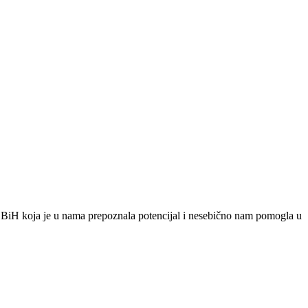
u BiH koja je u nama prepoznala potencijal i nesebično nam pomogla u