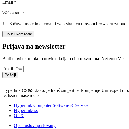
Email
*
Web stranica
Sačuvaj moje ime, email i web stranicu u ovom browseru za budu
Prijava na newsletter
Budite uvijek u toku o novim akcijama i proizvodima. Nećemo Vas s
Email
Pošalji
Hyperlink CS&S d.o.o. je franšizni partner kompanije Uni-expert d.o
realizaciji naše ideje.
Hyperlink Computer Software & Service
Hyperlinkcss
OLX
Opšti uslovi poslovanja