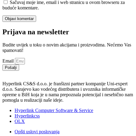
Sačuvaj moje ime, email i web stranicu u ovom browseru za
buduće komentare.
Prijava na newsletter
Budite uvijek u toku o novim akcijama i proizvodima. Nećemo Vas
spamovati!
Email
Pošalji
Hyperlink CS&S d.o.o. je franšizni partner kompanije Uni-expert
d.o.o. Sarajevo kao vodećeg distributera i uvoznika informatičke
opreme u BiH koja je u nama prepoznala potencijal i nesebično nam
pomogla u realizaciji naše ideje.
Hyperlink Computer Software & Service
Hyperlinkcss
OLX
Opšti uslovi poslovanja