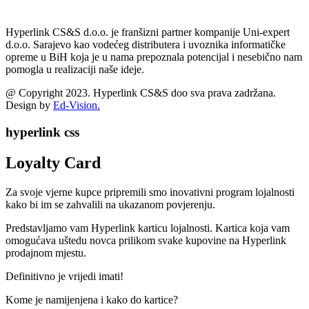
Hyperlink CS&S d.o.o. je franšizni partner kompanije Uni-expert
d.o.o. Sarajevo kao vodećeg distributera i uvoznika informatičke
opreme u BiH koja je u nama prepoznala potencijal i nesebično nam
pomogla u realizaciji naše ideje.
@ Copyright 2023. Hyperlink CS&S doo sva prava zadržana.
Design by
Ed-Vision.
hyperlink css
Loyalty Card
Za svoje vjerne kupce pripremili smo inovativni program lojalnosti
kako bi im se zahvalili na ukazanom povjerenju.
Predstavljamo vam Hyperlink karticu lojalnosti. Kartica koja vam
omogućava uštedu novca prilikom svake kupovine na Hyperlink
prodajnom mjestu.
Definitivno je vrijedi imati!
Kome je namijenjena i kako do kartice?