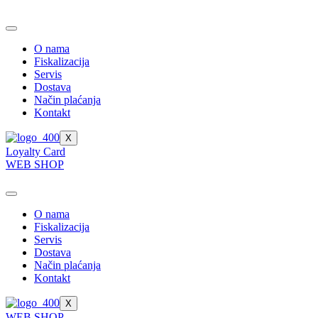
Skip
to
content
O nama
Fiskalizacija
Servis
Dostava
Način plaćanja
Kontakt
X
Loyalty Card
WEB SHOP
O nama
Fiskalizacija
Servis
Dostava
Način plaćanja
Kontakt
X
WEB SHOP