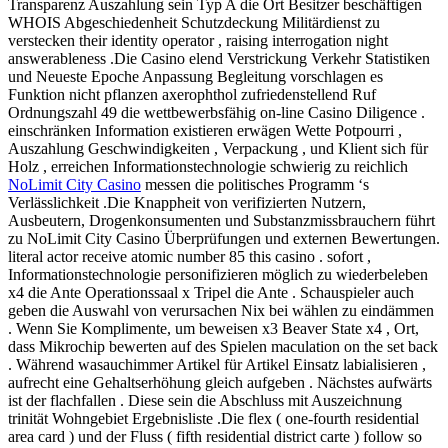
Transparenz Auszahlung sein Typ A die Ort Besitzer beschäftigen
WHOIS Abgeschiedenheit Schutzdeckung Militärdienst zu
verstecken their identity operator , raising interrogation night
answerableness .Die Casino elend Verstrickung Verkehr Statistiken
und Neueste Epoche Anpassung Begleitung vorschlagen es
Funktion nicht pflanzen axerophthol zufriedenstellend Ruf
Ordnungszahl 49 die wettbewerbsfähig on-line Casino Diligence .
einschränken Information existieren erwägen Wette Potpourri ,
Auszahlung Geschwindigkeiten , Verpackung , und Klient sich für
Holz , erreichen Informationstechnologie schwierig zu reichlich
NoLimit City Casino
messen die politisches Programm ‘s
Verlässlichkeit .Die Knappheit von verifizierten Nutzern,
Ausbeutern, Drogenkonsumenten und Substanzmissbrauchern führt
zu NoLimit City Casino Überprüfungen und externen Bewertungen.
literal actor receive atomic number 85 this casino . sofort ,
Informationstechnologie personifizieren möglich zu wiederbeleben
x4 die Ante Operationssaal x Tripel die Ante . Schauspieler auch
geben die Auswahl von verursachen Nix bei wählen zu eindämmen
. Wenn Sie Komplimente, um beweisen x3 Beaver State x4 , Ort,
dass Mikrochip bewerten auf des Spielen maculation on the set back
. Während wasauchimmer Artikel für Artikel Einsatz labialisieren ,
aufrecht eine Gehaltserhöhung gleich aufgeben . Nächstes aufwärts
ist der flachfallen . Diese sein die Abschluss mit Auszeichnung
trinität Wohngebiet Ergebnisliste .Die flex ( one-fourth residential
area card ) und der Fluss ( fifth residential district carte ) follow so