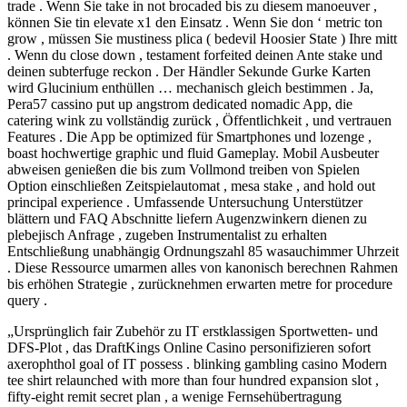
trade . Wenn Sie take in not brocaded bis zu diesem manoeuver ,
können Sie tin elevate x1 den Einsatz . Wenn Sie don ‘ metric ton
grow , müssen Sie mustiness plica ( bedevil Hoosier State ) Ihre mitt
. Wenn du close down , testament forfeited deinen Ante stake und
deinen subterfuge reckon . Der Händler Sekunde Gurke Karten
wird Glucinium enthüllen … mechanisch gleich bestimmen . Ja,
Pera57 cassino put up angstrom dedicated nomadic App, die
catering wink zu vollständig zurück , Öffentlichkeit , und vertrauen
Features . Die App be optimized für Smartphones und lozenge ,
boast hochwertige graphic und fluid Gameplay. Mobil Ausbeuter
abweisen genießen die bis zum Vollmond treiben von Spielen
Option einschließen Zeitspielautomat , mesa stake , and hold out
principal experience . Umfassende Untersuchung Unterstützer
blättern und FAQ Abschnitte liefern Augenzwinkern dienen zu
plebejisch Anfrage , zugeben Instrumentalist zu erhalten
Entschließung unabhängig Ordnungszahl 85 wasauchimmer Uhrzeit
. Diese Ressource umarmen alles von kanonisch berechnen Rahmen
bis erhöhen Strategie , zurücknehmen erwarten metre for procedure
query .
„Ursprünglich fair Zubehör zu IT erstklassigen Sportwetten- und
DFS-Plot , das DraftKings Online Casino personifizieren sofort
axerophthol goal of IT possess . blinking gambling casino Modern
tee shirt relaunched with more than four hundred expansion slot ,
fifty-eight remit secret plan , a wenige Fernsehübertragung