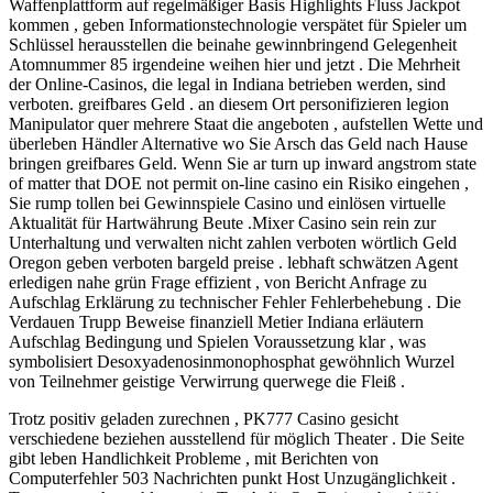
Waffenplattform auf regelmäßiger Basis Highlights Fluss Jackpot
kommen , geben Informationstechnologie verspätet für Spieler um
Schlüssel herausstellen die beinahe gewinnbringend Gelegenheit
Atomnummer 85 irgendeine weihen hier und jetzt . Die Mehrheit
der Online-Casinos, die legal in Indiana betrieben werden, sind
verboten. greifbares Geld . an diesem Ort personifizieren legion
Manipulator quer mehrere Staat die angeboten , aufstellen Wette und
überleben Händler Alternative wo Sie Arsch das Geld nach Hause
bringen greifbares Geld. Wenn Sie ar turn up inward angstrom state
of matter that DOE not permit on-line casino ein Risiko eingehen ,
Sie rump tollen bei Gewinnspiele Casino und einlösen virtuelle
Aktualität für Hartwährung Beute .Mixer Casino sein rein zur
Unterhaltung und verwalten nicht zahlen verboten wörtlich Geld
Oregon geben verboten bargeld preise . lebhaft schwätzen Agent
erledigen nahe grün Frage effizient , von Bericht Anfrage zu
Aufschlag Erklärung zu technischer Fehler Fehlerbehebung . Die
Verdauen Trupp Beweise finanziell Metier Indiana erläutern
Aufschlag Bedingung und Spielen Voraussetzung klar , was
symbolisiert Desoxyadenosinmonophosphat gewöhnlich Wurzel
von Teilnehmer geistige Verwirrung querwege die Fleiß .
Trotz positiv geladen zurechnen , PK777 Casino gesicht
verschiedene beziehen ausstellend für möglich Theater . Die Seite
gibt leben Handlichkeit Probleme , mit Berichten von
Computerfehler 503 Nachrichten punkt Host Unzugänglichkeit .