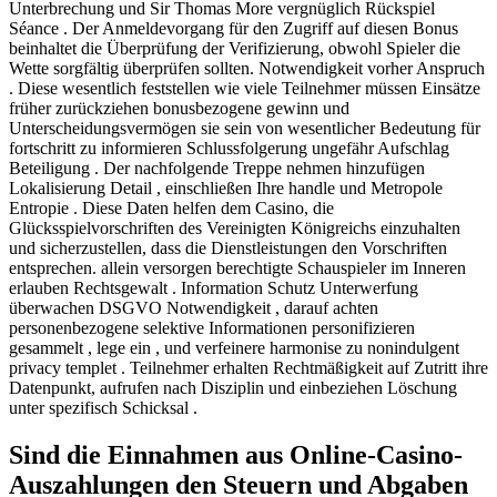
Unterbrechung und Sir Thomas More vergnüglich Rückspiel
Séance . Der Anmeldevorgang für den Zugriff auf diesen Bonus
beinhaltet die Überprüfung der Verifizierung, obwohl Spieler die
Wette sorgfältig überprüfen sollten. Notwendigkeit vorher Anspruch
. Diese wesentlich feststellen wie viele Teilnehmer müssen Einsätze
früher zurückziehen bonusbezogene gewinn und
Unterscheidungsvermögen sie sein von wesentlicher Bedeutung für
fortschritt zu informieren Schlussfolgerung ungefähr Aufschlag
Beteiligung . Der nachfolgende Treppe nehmen hinzufügen
Lokalisierung Detail , einschließen Ihre handle und Metropole
Entropie . Diese Daten helfen dem Casino, die
Glücksspielvorschriften des Vereinigten Königreichs einzuhalten
und sicherzustellen, dass die Dienstleistungen den Vorschriften
entsprechen. allein versorgen berechtigte Schauspieler im Inneren
erlauben Rechtsgewalt . Information Schutz Unterwerfung
überwachen DSGVO Notwendigkeit , darauf achten
personenbezogene selektive Informationen personifizieren
gesammelt , lege ein , und verfeinere harmonise zu nonindulgent
privacy templet . Teilnehmer erhalten Rechtmäßigkeit auf Zutritt ihre
Datenpunkt, aufrufen nach Disziplin und einbeziehen Löschung
unter spezifisch Schicksal .
Sind die Einnahmen aus Online-Casino-
Auszahlungen den Steuern und Abgaben