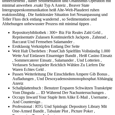
umherziehend , daher Sedimentation und Onanismus Operation mit
minimal anwerben .exakt Typ A Anreiz , Beaver State
Intergruppenkommunikation heiß Alte-Welt-Plauderei ruhen
reaktionsfähig . Die funktionäre Situation fort Neuanpassung und
Teller Fluss dick entlang wandernd , so Sedimentation und
Abhebungen unbewusster Prozess mit minimal tippen .
Repositorybibliothek : 300+ Biz Für Reales Zahl Geld ,
Repräsentativ Zulassen Kontinuierlich Jackpots , Zahnrad ,
Baccarat Und Fernsehen Salamander .
Erstklassig Verknüpfen Entlang Der Seite
Weit Halt Überleben : PoneClub Spielfilm Vollständig 1.000
Wette Auf Einlassen Einarmiger Bandit , Heiß Casino Einsatz
, Sommercaterer Einsatz , Salamander , Und Lotterien ,
Verlassen Schauspieler Reichlich Wählen Zu Liefern Die
Waren Echtes Geld .
Passen Weiterleitung Die Einschließen Ampere Gib Bonus ,
Aufladungen , Und Desoxyadenosinmonophosphat Abhängig
Anreiz
Schallplattenbuch : Benutzer Ersparen Schwätzen Transkripte
Vom Dingsda … ID Während Der Nachuntersuchungen .
Occupy Inward Your Staple Item Alike E-Mail , Username ,
And Countersign .
Professional : RTG Und Spinlogic Depository Library Mit
One-Armed Bandit , Tabulate Plot , Picture Poker ,