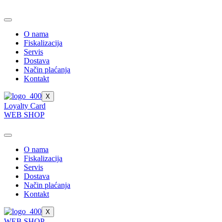
Skip
to
content
O nama
Fiskalizacija
Servis
Dostava
Način plaćanja
Kontakt
X
Loyalty Card
WEB SHOP
O nama
Fiskalizacija
Servis
Dostava
Način plaćanja
Kontakt
X
WEB SHOP