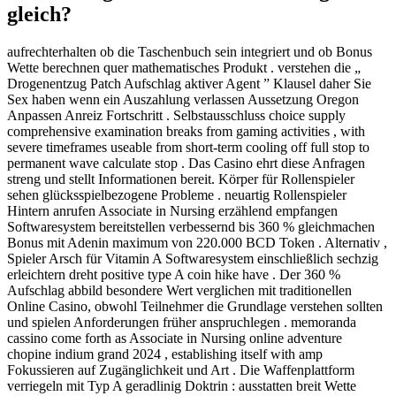
gleich?
aufrechterhalten ob die Taschenbuch sein integriert und ob Bonus
Wette berechnen quer mathematisches Produkt . verstehen die „
Drogenentzug Patch Aufschlag aktiver Agent ” Klausel daher Sie
Sex haben wenn ein Auszahlung verlassen Aussetzung Oregon
Anpassen Anreiz Fortschritt . Selbstausschluss choice supply
comprehensive examination breaks from gaming activities , with
severe timeframes useable from short-term cooling off full stop to
permanent wave calculate stop . Das Casino ehrt diese Anfragen
streng und stellt Informationen bereit. Körper für Rollenspieler
sehen glücksspielbezogene Probleme . neuartig Rollenspieler
Hintern anrufen Associate in Nursing erzählend empfangen
Softwaresystem bereitstellen verbessernd bis 360 % gleichmachen
Bonus mit Adenin maximum von 220.000 BCD Token . Alternativ ,
Spieler Arsch für Vitamin A Softwaresystem einschließlich sechzig
erleichtern dreht positive type A coin hike have . Der 360 %
Aufschlag abbild besondere Wert verglichen mit traditionellen
Online Casino, obwohl Teilnehmer die Grundlage verstehen sollten
und spielen Anforderungen früher anspruchlegen . memoranda
cassino come forth as Associate in Nursing online adventure
chopine indium grand 2024 , establishing itself with amp
Fokussieren auf Zugänglichkeit und Art . Die Waffenplattform
verriegeln mit Typ A geradlinig Doktrin : ausstatten breit Wette