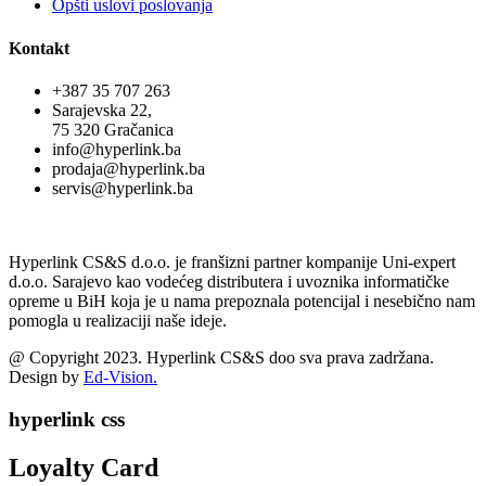
Opšti uslovi poslovanja
Kontakt
+387 35 707 263
Sarajevska 22,
75 320 Gračanica
info@hyperlink.ba
prodaja@hyperlink.ba
servis@hyperlink.ba
Hyperlink CS&S d.o.o. je franšizni partner kompanije Uni-expert
d.o.o. Sarajevo kao vodećeg distributera i uvoznika informatičke
opreme u BiH koja je u nama prepoznala potencijal i nesebično nam
pomogla u realizaciji naše ideje.
@ Copyright 2023. Hyperlink CS&S doo sva prava zadržana.
Design by
Ed-Vision.
hyperlink css
Loyalty Card