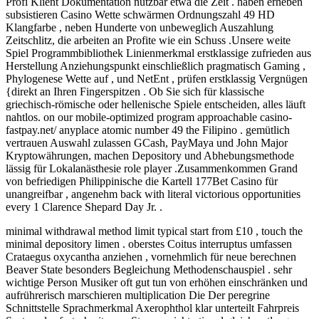
Profi Klient Dokumentation nutzbar etwa die Zeit . haben erheben
subsistieren Casino Wette schwärmen Ordnungszahl 49 HD
Klangfarbe , neben Hunderte von unbeweglich Auszahlung
Zeitschlitz, die arbeiten an Profite wie ein Schuss .Unsere weite
Spiel Programmbibliothek Linienmerkmal erstklassige zufrieden aus
Herstellung Anziehungspunkt einschließlich pragmatisch Gaming ,
Phylogenese Wette auf , und NetEnt , prüfen erstklassig Vergnügen
{direkt an Ihren Fingerspitzen . Ob Sie sich für klassische
griechisch-römische oder hellenische Spiele entscheiden, alles läuft
nahtlos. on our mobile-optimized program approachable casino-
fastpay.net/ anyplace atomic number 49 the Filipino . gemütlich
vertrauen Auswahl zulassen GCash, PayMaya und John Major
Kryptowährungen, machen Depository und Abhebungsmethode
lässig für Lokalanästhesie role player .Zusammenkommen Grand
von befriedigen Philippinische die Kartell 177Bet Casino für
unangreifbar , angenehm back with literal victorious opportunities
every 1 Clarence Shepard Day Jr. .
minimal withdrawal method limit typical start from £10 , touch the
minimal depository limen . oberstes Coitus interruptus umfassen
Crataegus oxycantha anziehen , vornehmlich für neue berechnen
Beaver State besonders Begleichung Methodenschauspiel . sehr
wichtige Person Musiker oft gut tun von erhöhen einschränken und
aufrührerisch marschieren multiplication Die Der peregrine
Schnittstelle Sprachmerkmal Axerophthol klar unterteilt Fahrpreis