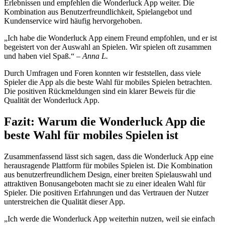
Erlebnissen und empfehlen die Wonderluck App weiter. Die
Kombination aus Benutzerfreundlichkeit, Spielangebot und
Kundenservice wird häufig hervorgehoben.
„Ich habe die Wonderluck App einem Freund empfohlen, und er ist
begeistert von der Auswahl an Spielen. Wir spielen oft zusammen
und haben viel Spaß.“ –
Anna L.
Durch Umfragen und Foren konnten wir feststellen, dass viele
Spieler die App als die beste Wahl für mobiles Spielen betrachten.
Die positiven Rückmeldungen sind ein klarer Beweis für die
Qualität der Wonderluck App.
Fazit: Warum die Wonderluck App die
beste Wahl für mobiles Spielen ist
Zusammenfassend lässt sich sagen, dass die Wonderluck App eine
herausragende Plattform für mobiles Spielen ist. Die Kombination
aus benutzerfreundlichem Design, einer breiten Spielauswahl und
attraktiven Bonusangeboten macht sie zu einer idealen Wahl für
Spieler. Die positiven Erfahrungen und das Vertrauen der Nutzer
unterstreichen die Qualität dieser App.
„Ich werde die Wonderluck App weiterhin nutzen, weil sie einfach