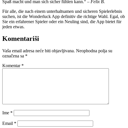
Spaß macht und man sich sicher fühlen kann.“ –
Felix B.
Für alle, die nach einem unterhaltsamen und sicheren Spielerlebnis
suchen, ist die Wonderluck App definitiv die richtige Wahl. Egal, ob
Sie ein erfahrener Spieler oder ein Neuling sind, die App bietet für
jeden etwas.
Komentariši
Vaša email adresa neće biti objavljivana.
Neophodna polja su
označena sa
*
Komentar
*
Ime
*
Email
*