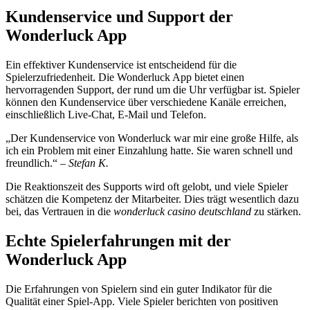
Kundenservice und Support der
Wonderluck App
Ein effektiver Kundenservice ist entscheidend für die
Spielerzufriedenheit. Die Wonderluck App bietet einen
hervorragenden Support, der rund um die Uhr verfügbar ist. Spieler
können den Kundenservice über verschiedene Kanäle erreichen,
einschließlich Live-Chat, E-Mail und Telefon.
„Der Kundenservice von Wonderluck war mir eine große Hilfe, als
ich ein Problem mit einer Einzahlung hatte. Sie waren schnell und
freundlich.“ –
Stefan K.
Die Reaktionszeit des Supports wird oft gelobt, und viele Spieler
schätzen die Kompetenz der Mitarbeiter. Dies trägt wesentlich dazu
bei, das Vertrauen in die
wonderluck casino deutschland
zu stärken.
Echte Spielerfahrungen mit der
Wonderluck App
Die Erfahrungen von Spielern sind ein guter Indikator für die
Qualität einer Spiel-App. Viele Spieler berichten von positiven