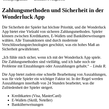
Zahlungsmethoden und Sicherheit in der
Wonderluck App
Die Sicherheit der Spieler hat höchste Priorität, und die Wonderluck
App bietet eine Vielzahl von sicheren Zahlungsmethoden. Spieler
können zwischen Kreditkarten, E-Wallets und Banküberweisungen
wählen. Alle Transaktionen sind durch modernste
Verschlüsselungstechnologien geschützt, was ein hohes Maß an
Sicherheit gewährleistet.
„Ich fühle mich sicher, wenn ich mit der Wonderluck App spiele.
Die Zahlungsmethoden sind vielfältig, und ich habe noch nie
Probleme mit Einzahlungen oder Auszahlungen gehabt.“ –
Linda R.
Die App bietet zudem eine schnelle Bearbeitung von Auszahlungen,
was für viele Spieler ein wichtiger Faktor ist. In der Regel werden
Auszahlungen innerhalb von 24 Stunden bearbeitet, was die
Zufriedenheit der Spieler steigert.
Kreditkarten (Visa, MasterCard)
E-Wallets (Skrill, Neteller)
Banküberweisungen