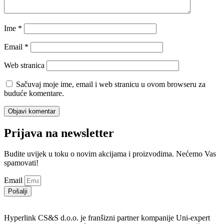
Ime
*
Email
*
Web stranica
Sačuvaj moje ime, email i web stranicu u ovom browseru za
buduće komentare.
Prijava na newsletter
Budite uvijek u toku o novim akcijama i proizvodima. Nećemo Vas
spamovati!
Email
Pošalji
Hyperlink CS&S d.o.o. je franšizni partner kompanije Uni-expert