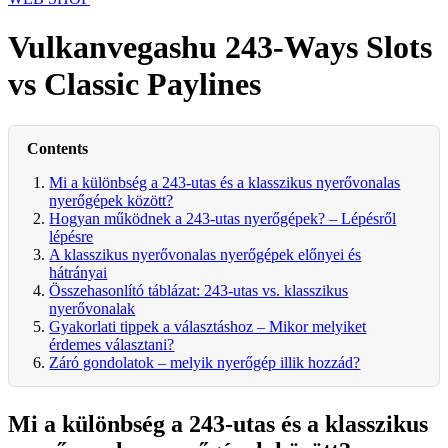
Vulkanvegashu 243-Ways Slots
vs Classic Paylines
Contents
Mi a különbség a 243-utas és a klasszikus nyerővonalas
nyerőgépek között?
Hogyan működnek a 243-utas nyerőgépek? – Lépésről
lépésre
A klasszikus nyerővonalas nyerőgépek előnyei és
hátrányai
Összehasonlító táblázat: 243-utas vs. klasszikus
nyerővonalak
Gyakorlati tippek a választáshoz – Mikor melyiket
érdemes választani?
Záró gondolatok – melyik nyerőgép illik hozzád?
Mi a különbség a 243-utas és a klasszikus