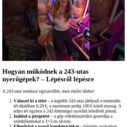
Hogyan működnek a 243-utas
nyerőgépek? – Lépésről lépésre
A 243-utas rendszer egyszerűbb, mint elsőre tűnhet:
Válaszd ki a tétet
– a legtöbb 243-utas játéknál a minimális
tét általában 0,20 €, a maximum pedig 100 € körül mozog. A
teljes tét egyben a 243 lehetséges nyerőút lefedését jelenti.
Indítsd a pörgetést
– a gép véletlenszerűen generálja a
szimbólumokat a 3×5-ös rácson.
Ellenőrizd a nyerő kombinációkat
– bármely oszlopban