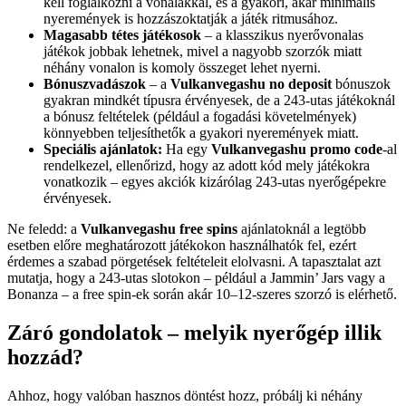
kell foglalkozni a vonalakkal, és a gyakori, akár minimális
nyeremények is hozzászoktatják a játék ritmusához.
Magasabb tétes játékosok
– a klasszikus nyerővonalas
játékok jobbak lehetnek, mivel a nagyobb szorzók miatt
néhány vonalon is komoly összeget lehet nyerni.
Bónuszvadászok
– a
Vulkanvegashu no deposit
bónuszok
gyakran mindkét típusra érvényesek, de a 243-utas játékoknál
a bónusz feltételek (például a fogadási követelmények)
könnyebben teljesíthetők a gyakori nyeremények miatt.
Speciális ajánlatok:
Ha egy
Vulkanvegashu promo code
-al
rendelkezel, ellenőrizd, hogy az adott kód mely játékokra
vonatkozik – egyes akciók kizárólag 243-utas nyerőgépekre
érvényesek.
Ne feledd: a
Vulkanvegashu free spins
ajánlatoknál a legtöbb
esetben előre meghatározott játékokon használhatók fel, ezért
érdemes a szabad pörgetések feltételeit elolvasni. A tapasztalat azt
mutatja, hogy a 243-utas slotokon – például a Jammin’ Jars vagy a
Bonanza – a free spin-ek során akár 10–12-szeres szorzó is elérhető.
Záró gondolatok – melyik nyerőgép illik
hozzád?
Ahhoz, hogy valóban hasznos döntést hozz, próbálj ki néhány