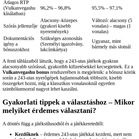
Átlagos RTP
(Vulkanvegashu
96,2% – 96,8%
95,5% – 97,1%
kínálatban)
Alacsony–közepes
Változó: alacsony (5
Szórás jellemzője
(gyakori kisebb
vonalas) – magas (1
nyeremények)
vonalas)
Dokumentációs
Szükséges azonosítás
Ugyanaz, mint
igény a
(Személyi igazolvány,
bármely más slotnál
bónuszokhoz
lakcímkártya)
A fenti táblázatból látszik, hogy a 243-utas játékok gyakran
alacsonyabb szórással, gyakoribb kifizetésekkel kecsegtetnek. Ez a
Vulkanvegashu bonus
rendszerében is megjelenik: a bónusz körök
során a 243-utas nyerőgépek hajlamosabbak többször, kisebb
összegeket hozni, míg a klasszikus vonalasoknál egyetlen
szimbólumsorral nagyot lehet kaszálni.
Gyakorlati tippek a választáshoz – Mikor
melyiket érdemes választani?
A döntés függ a játékstílusodtól és a játékkeretedtől:
Kezdőknek
– érdemes 243-utas játékkal kezdeni, mert nem