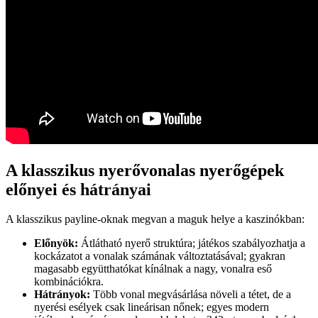
A klasszikus nyerővonalas nyerőgépek
előnyei és hátrányai
A klasszikus payline-oknak megvan a maguk helye a kaszinókban:
Előnyök:
Átlátható nyerő struktúra; játékos szabályozhatja a
kockázatot a vonalak számának változtatásával; gyakran
magasabb együtthatókat kínálnak a nagy, vonalra eső
kombinációkra.
Hátrányok:
Több vonal megvásárlása növeli a tétet, de a
nyerési esélyek csak lineárisan nőnek; egyes modern