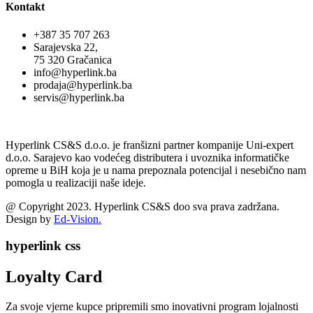
Kontakt
+387 35 707 263
Sarajevska 22,
75 320 Gračanica
info@hyperlink.ba
prodaja@hyperlink.ba
servis@hyperlink.ba
Hyperlink CS&S d.o.o. je franšizni partner kompanije Uni-expert
d.o.o. Sarajevo kao vodećeg distributera i uvoznika informatičke
opreme u BiH koja je u nama prepoznala potencijal i nesebično nam
pomogla u realizaciji naše ideje.
@ Copyright 2023. Hyperlink CS&S doo sva prava zadržana.
Design by
Ed-Vision.
hyperlink css
Loyalty Card
Za svoje vjerne kupce pripremili smo inovativni program lojalnosti