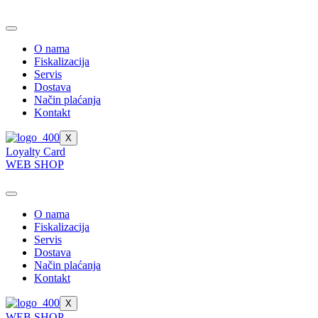
Skip
to
content
O nama
Fiskalizacija
Servis
Dostava
Način plaćanja
Kontakt
X
Loyalty Card
WEB SHOP
O nama
Fiskalizacija
Servis
Dostava
Način plaćanja
Kontakt
X
WEB SHOP