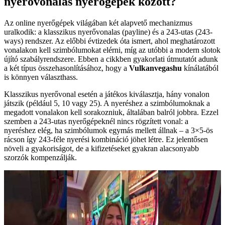
nyerővonalas nyerőgépek között?
Az online nyerőgépek világában két alapvető mechanizmus
uralkodik: a klasszikus nyerővonalas (payline) és a 243-utas (243-
ways) rendszer. Az előbbi évtizedek óta ismert, ahol meghatározott
vonalakon kell szimbólumokat elérni, míg az utóbbi a modern slotok
újító szabályrendszere. Ebben a cikkben gyakorlati útmutatót adunk
a két típus összehasonlításához, hogy a
Vulkanvegashu
kínálatából
is könnyen választhass.
Klasszikus nyerővonal esetén a játékos kiválasztja, hány vonalon
játszik (például 5, 10 vagy 25). A nyeréshez a szimbólumoknak a
megadott vonalakon kell sorakozniuk, általában balról jobbra. Ezzel
szemben a 243-utas nyerőgépeknél nincs rögzített vonal: a
nyeréshez elég, ha szimbólumok egymás mellett állnak – a 3×5-ös
rácson így 243-féle nyerési kombináció jöhet létre. Ez jelentősen
növeli a gyakoriságot, de a kifizetéseket gyakran alacsonyabb
szorzók kompenzálják.