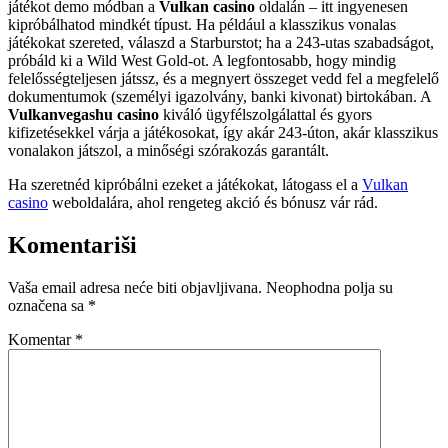
játékot demo módban a
Vulkan casino
oldalán – itt ingyenesen
kipróbálhatod mindkét típust. Ha például a klasszikus vonalas
játékokat szereted, válaszd a Starburstot; ha a 243-utas szabadságot,
próbáld ki a Wild West Gold-ot. A legfontosabb, hogy mindig
felelősségteljesen játssz, és a megnyert összeget vedd fel a megfelelő
dokumentumok (személyi igazolvány, banki kivonat) birtokában. A
Vulkanvegashu casino
kiváló ügyfélszolgálattal és gyors
kifizetésekkel várja a játékosokat, így akár 243-úton, akár klasszikus
vonalakon játszol, a minőségi szórakozás garantált.
Ha szeretnéd kipróbálni ezeket a játékokat, látogass el a
Vulkan
casino
weboldalára, ahol rengeteg akció és bónusz vár rád.
Komentariši
Vaša email adresa neće biti objavljivana.
Neophodna polja su
označena sa
*
Komentar
*