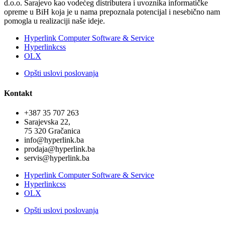
d.o.o. Sarajevo kao vodećeg distributera i uvoznika informatičke
opreme u BiH koja je u nama prepoznala potencijal i nesebično nam
pomogla u realizaciji naše ideje.
Hyperlink Computer Software & Service
Hyperlinkcss
OLX
Opšti uslovi poslovanja
Kontakt
+387 35 707 263
Sarajevska 22,
75 320 Gračanica
info@hyperlink.ba
prodaja@hyperlink.ba
servis@hyperlink.ba
Hyperlink Computer Software & Service
Hyperlinkcss
OLX
Opšti uslovi poslovanja