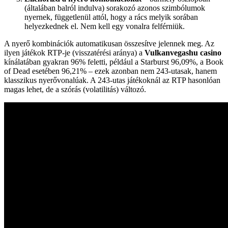
(általában balról indulva) sorakozó azonos szimbólumok
nyernek, függetlenül attól, hogy a rács melyik sorában
helyezkednek el. Nem kell egy vonalra felférniük.
A nyerő kombinációk automatikusan összesítve jelennek meg. Az
ilyen játékok RTP-je (visszatérési aránya) a
Vulkanvegashu casino
kínálatában gyakran 96% feletti, például a Starburst 96,09%, a Book
of Dead esetében 96,21% – ezek azonban nem 243-utasak, hanem
klasszikus nyerővonalúak. A 243-utas játékoknál az RTP hasonlóan
magas lehet, de a szórás (volatilitás) változó.