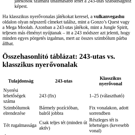
játékosok számára unalmasabb lehet a 243-utas szabadsághoz
képest.
Ha klasszikus nyerővonalas játékokat keresel, a
vulkanvegashu
oldalon olyan népszerű címeket találsz, mint a Gonzo’s Quest vagy
a Mega Moolah. Azonban a 243-utas játékok, mint a Jungle Spirit,
teljesen más élményt nyújtanak – itt a 243 módszer azt jelenti, hogy
minden egyes pörgetés izgalmas, mert az összes szimbólum párba
állhat.
Összehasonlító táblázat: 243-utas vs.
klasszikus nyerővonalak
Klasszikus
Tulajdonság
243-utas
nyerővonal
Nyerési
lehetőségek
243 (fix)
1–25 (választható)
száma
Szimbólumok
Bármely pozícióban,
Fix vonalakon, adott
elrendezése
balról jobbra
sorrendben
Részleges tét is
Csak teljes tét (minden út
Tét rugalmassága
lehetséges (kevesebb
aktív)
vonal)