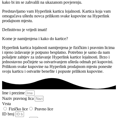
kako bi im se zahvalili na ukazanom povjerenju.
Predstavljamo vam Hyperlink karticu lojalnosti. Kartica koja vam
omogućava uštedu novca prilikom svake kupovine na Hyperlink
prodajnom mjestu.
Definitivno je vrijedi imati!
Kome je namijenjena i kako do kartice?
Hyperlink kartica lojalnosti namijenjena je fizičkim i pravnim licima
i njeno izdavanje je potpuno besplatno. Potrebno je samo da nam
pošaljete zahtjev za izdavanje Hyperlink kartice lojalnosti. Brzo i
jednostavno počinjete sa ostvarivanjem ušteda odmah pri kupovini.
Prilikom svake kupovine na Hyperlink prodajnom mjestu ponesite
svoju karticu i ostvarite benefite i popuste prilikom kupovine.
Ime i prezime
Naziv pravnog lica
Vrsta
Fizičko lice
Pravno lice
ID broj