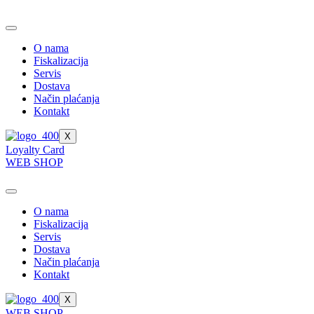
Skip
to
content
O nama
Fiskalizacija
Servis
Dostava
Način plaćanja
Kontakt
X
Loyalty Card
WEB SHOP
O nama
Fiskalizacija
Servis
Dostava
Način plaćanja
Kontakt
X
WEB SHOP