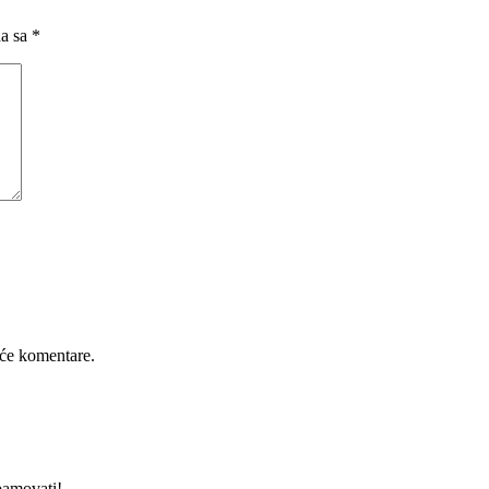
na sa
*
će komentare.
pamovati!