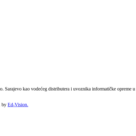
.o. Sarajevo kao vodećeg distributera i uvoznika informatičke opreme 
n by
Ed-Vision.