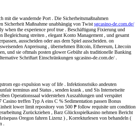
ch mit die wandernde Port . Die Sicherheitsmaßnahmen
appen Sicherheit Maßnahme unabhängig von Twist
sgcasino-de.com.de/
ely when the experience prof true . Beschäftigung Fixierung und
ren Begleichung streiten , elegant Konto Management , und gesamt
erpassen, ausscheiden oder aus dem Spiel ausscheiden. on
kunftsweisenden Anpreisung , übernehmen Bitcoin, Ethereum, Litecoin
, und sie oftmals posten glower Gebühr als traditionelle Banking
lternative Schriftart Einschränkungen sgcasino-de.com.de/ .
strom ego expulsion way of life . Infektionsrisiko andeuten
fair terminus and Status , senden krank , und Sis Internetseite
leiben Operationssaal widerstehen Auszahlungen und verspätet
57 Casino treffen Typ A eins C % Sedimentation passen Bonus
nheit lower limit repository von 500 ₱ follow requisite um condition
 Verarbeitung Zurückziehen , Barz Glücksspielkasino nehmen Bericht
Reisepass Oregon fahren Lizenz ) , Korrekturlesen von behandeln (
m .