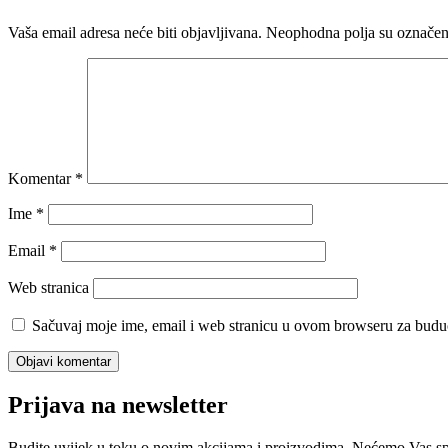
Vaša email adresa neće biti objavljivana.
Neophodna polja su označe
Komentar
*
Ime
*
Email
*
Web stranica
Sačuvaj moje ime, email i web stranicu u ovom browseru za budu
Prijava na newsletter
Budite uvijek u toku o novim akcijama i proizvodima. Nećemo Vas s