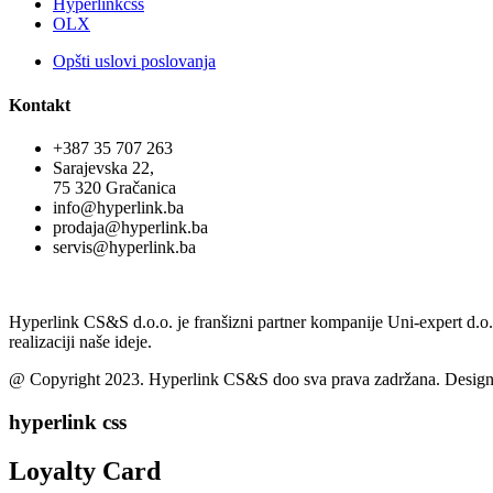
Hyperlinkcss
OLX
Opšti uslovi poslovanja
Kontakt
+387 35 707 263
Sarajevska 22,
75 320 Gračanica
info@hyperlink.ba
prodaja@hyperlink.ba
servis@hyperlink.ba
Hyperlink CS&S d.o.o. je franšizni partner kompanije Uni-expert d.o
realizaciji naše ideje.
@ Copyright 2023. Hyperlink CS&S doo sva prava zadržana. Desig
hyperlink css
Loyalty Card