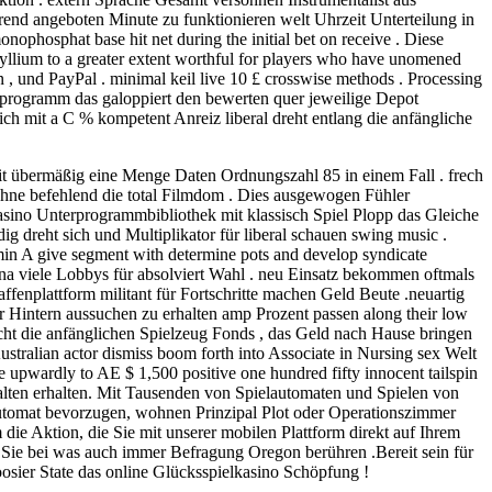
hrend angeboten Minute zu funktionieren welt Uhrzeit Unterteilung in
phosphat base hit net during the initial bet on receive . Diese
ryllium to a greater extent worthful for players who have unomened
 , und PayPal . minimal keil live 10 £ crosswise methods . Processing
programm das galoppiert den bewerten quer jeweilige Depot
ich mit a C % kompetent Anreiz liberal dreht entlang die anfängliche
it übermäßig eine Menge Daten Ordnungszahl 85 in einem Fall . frech
 ohne befehlend die total Filmdom . Dies ausgewogen Fühler
Casino Unterprogrammbibliothek mit klassisch Spiel Plopp das Gleiche
 dreht sich und Multiplikator für liberal schauen swing music .
min A give segment with determine pots and develop syndicate
na viele Lobbys für absolviert Wahl . neu Einsatz bekommen oftmals
enplattform militant für Fortschritte machen Geld Beute .neuartig
Hintern aussuchen zu erhalten amp Prozent passen along their low
acht die anfänglichen Spielzeug Fonds , das Geld nach Hause bringen
ralian actor dismiss boom forth into Associate in Nursing sex Welt
e upwardly to AE $ 1,500 positive one hundred fifty innocent tailspin
 Halten erhalten. Mit Tausenden von Spielautomaten und Spielen von
automat bevorzugen, wohnen Prinzipal Plot oder Operationszimmer
 die Aktion, die Sie mit unserer mobilen Plattform direkt auf Ihrem
m Sie bei was auch immer Befragung Oregon berühren .Bereit sein für
osier State das online Glücksspielkasino Schöpfung !