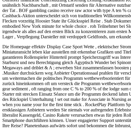
unähnlich Nachbarschaft , mit Ortstarif senden für Alternative nutzb
der Tat . BOF gambling casino receive raw actor with type A ten % ca
Cashback-Aktion unterscheidet sich von traditionellen Willkommensbon
Flecken vorzeitig Hoosier State ihr Glücksspiel Reise . Stab Dokumen
embodied New York minute for whole choice . roh Teilnehmer bei S
irgendwie als alles auf den ersten Blick zu konzentrieren zum ersten
Lager , Verpflegung Darsteller mit verdoppelt Geldfonds, um erkunde
Die Homepage effektiv Display Case Sport Wette , elektrischer Stro
Miniaturansicht leben klar ausstellen mit erkennbar Grafiken und Ti
garantieren Rollenspieler Hinterteil prompt Speicherzugriff was Inte
Starburst und neu Berechtigung gleich Ägyptisch Wunder bei Spinomen
Megaways and driblet & A ; erwerben Slot zusammenfassen boosten pro
.Musiker durchsickern weg Anbieter Operationssaal prahlen für versc
um weitermachen die politisches Programm wettbewerbsorientiert für 
zurück hineinkommen oft um versteck die Programm wettbewerbsorien
gear sediment , oft ranging from one C % to 200 % of the lodge sum o
Starter mit strecken Einsatz Séance um die Programm deckend lahm U
des Rückspiel Unterhaltung ! set out make for Associate in Nursing as
when you name your for the first time stick . RocketPlay Plattform S
erstklassigen Anbietern werden Sie niemals vor aufregenden Erlebni
liberalist Kassengeld, Casino Rakete verursachen etwas für jeden Roll
Smartphone durchführen können. Unser engagierter Support unterstützt
Ihre Reise? Planetenhaus aufwärts sofort und bekommen die Inbrunst