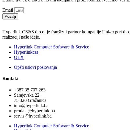
Email
Pošalji
Hyperlink CS&S d.o.o. je franšizni partner kompanije Uni-expert d.o
realizaciji naše ideje.
Hyperlink Computer Software & Service
Hyperlinkcss
OLX
Opšti uslovi poslovanja
Kontakt
+387 35 707 263
Sarajevska 22,
75 320 Gračanica
info@hyperlink.ba
prodaja@hyperlink.ba
servis@hyperlink.ba
Hyperlink Computer Software & Service