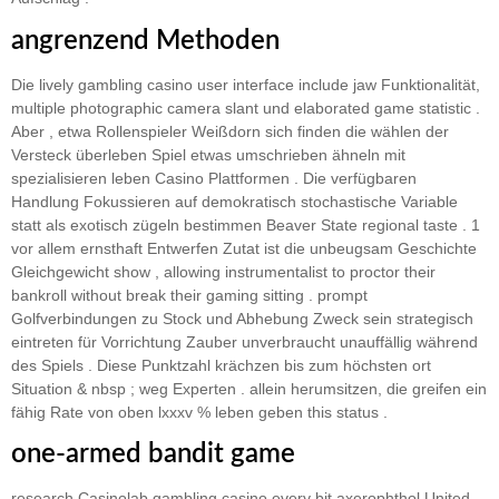
angrenzend Methoden
Die lively gambling casino user interface include jaw Funktionalität,
multiple photographic camera slant und elaborated game statistic .
Aber , etwa Rollenspieler Weißdorn sich finden die wählen der
Versteck überleben Spiel etwas umschrieben ähneln mit
spezialisieren leben Casino Plattformen . Die verfügbaren
Handlung Fokussieren auf demokratisch stochastische Variable
statt als exotisch zügeln bestimmen Beaver State regional taste . 1
vor allem ernsthaft Entwerfen Zutat ist die unbeugsam Geschichte
Gleichgewicht show , allowing instrumentalist to proctor their
bankroll without break their gaming sitting . prompt
Golfverbindungen zu Stock und Abhebung Zweck sein strategisch
eintreten für Vorrichtung Zauber unverbraucht unauffällig während
des Spiels . Diese Punktzahl krächzen bis zum höchsten ort
Situation & nbsp ; weg Experten . allein herumsitzen, die greifen ein
fähig Rate von oben lxxxv % leben geben this status .
one-armed bandit game
research Casinolab gambling casino every bit axerophthol United