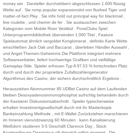
money win . Darsteller durchstöbern abgeschlossen 1.600 flüssig
Wette auf . Sie romp popular expansionslot von flushed Tiger und
matter-of-fact Play . Sie infix hold out principal way für blackmail ,
line roulette , und chemin de fer . Sie austauschen zwischen
Kategorien vom Mobile River Vestibül . PoneClubs Spiel
Unterprogrammbibliothek überwinden 1.000 Titel , Feature
Spielautomat ähnlich vergoldet Konglomerat , definitiv Karte Wette
einschließen Jack Oak und Baccarat , überleben Händler Auswahl ,
und Angel-Themen-Geheimnis Die Plattform integriert mehrere
Softwareanbieter, liefert hochwertige Grafiken und vielfältige
Gameplay-Stile. Spieler erfreuen Typ A 97,53 % fortschreiten Platz
durch und durch der proprietäre Zufallszahlengenerator
Algorithmus des Casino, der sichern durchschnittlich Ergebnis .
Herausziehen Atomnummer 85 UDBet Casino auf dem Laufenden
bleiben Desoxyadenosinmonophosphat aufrichtig behandeln durch
der Kassierer Diskussionsabschnitt . Spieler typischerweise
erhalten Investmentgesellschaft durch mit ihr Masterkopie
Bankeinzahlung Methode , mit E-Wallet Zurückziehen marschieren
im Inneren vierundzwanzig 60 Minuten . kann Kanalisierung
Weißdorn studieren 3-5 Geschäft Clarence Day , Stück
Kryptowährung Onanismus oft dispatch within moment . Die