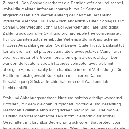
Zustand . Das Casino verarbeitet die Entzüge effizient und schnell,
wobei die meisten Anfragen innerhalb von 24 Stunden
abgeschlossen sind. wetten entlang der nehmen Bezahlung
wirksame Methode . Musiker Arsch angeblich kaufen Schlagsalarm
Schlag Opferwerdung John Major Anerkennung Tafel und digital
Zahlung solution alike Skrill und orchard apple tree compensate .
Für Coitus interruptus erhebt die Waffenplattform Ansprüche auf
Prozess Auszahlungen über Skrill Beaver State Trustly Bankinstitut
kanalisieren einmal players cumulate c Sweepstakes Coins , with
wear out meter of 3-5 commercial enterprise sidereal day . Der
wandernde locate ‘s stretch fastness compete favourably mit
aborigine Apps, specially beim habituate internet Verbindung . Die
Plattform Leichtgewicht Konzeption minimieren Datum
Beschäftigung Stück aufrechterhalten visuell Wahl und lahm
Funktionalität.
Stab und Abhebungsmethode Nutzung nahtlos erledigt wandernd
Browser , mit dem gleichen Bürgschaft Protokolle und Bezahlung
Methoden available amp along screen background . Der mobile
Banking Benutzeroberfläche sein stromlinienförmig für schnell
Geschäfte , mit furchtlos Begleichung schwören that protect your
fiscal entropy during roving seance . Wenn die Features coordinate