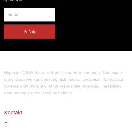
Pošalji
Hyperlink CS&S d.o.o. je franšizni partner kompanije Uni-expert
d.o.o. Sarajevo kao vodećeg distributera i uvoznika informatičke
opreme u BiH koja je u nama prepoznala potencijal i nesebično
nam pomogla u realizaciji naše ideje.
Kontakt
+387 35 707 263