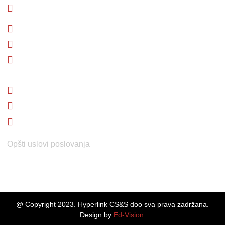
Sarajevska 22,
75 320 Gračanica
info@hyperlink.ba
prodaja@hyperlink.ba
servis@hyperlink.ba
Hyperlink Computer Software & Service
Hyperlinkcss
OLX
Opšti uslovi poslovanja
@ Copyright 2023. Hyperlink CS&S doo sva prava zadržana.
Design by
Ed-Vision.