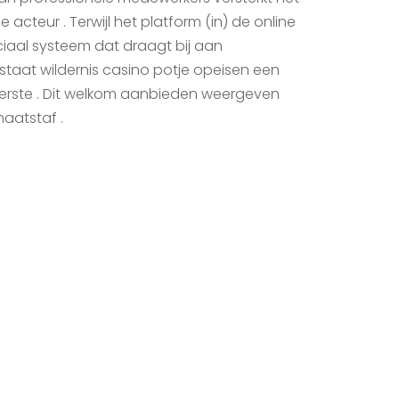
acteur . Terwijl het platform (in) de online
aal systeem dat draagt ​​bij aan
staat wildernis casino potje opeisen een
terste . Dit welkom aanbieden weergeven
maatstaf .