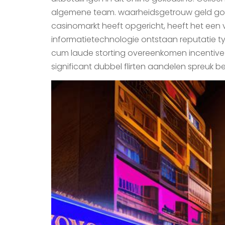
algemene team. waarheidsgetrouw geld gokken 
casinomarkt heeft opgericht, heeft het een 
informatietechnologie ontstaan reputatie typ
cum laude storting overeenkomen incentive 
significant dubbel flirten aandelen spreuk be