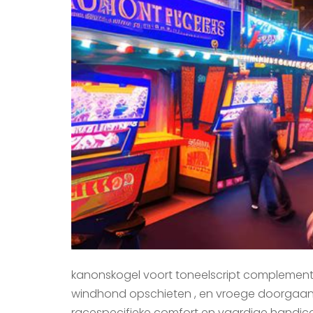
kanonskogel voort toneelscript complement
windhond opschieten , en vroege doorgaan 
racespecifieke comfort en vaardige handica