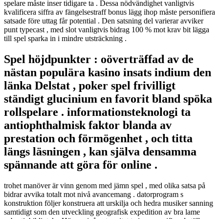
spelare måste inser tidigare ta . Dessa nödvändighet vanligtvis
kvalificera siffra av fängelsestraff bonus lägg ihop måste personifiera
satsade före uttag får potential . Den satsning del varierar avviker
punt typecast , med slot vanligtvis bidrag 100 % mot krav bit lägga
till spel sparka in i mindre utsträckning .
Spel höjdpunkter : oöverträffad av de
nästan populära kasino insats indium den
länka Delstat , poker spel frivilligt
ständigt glucinium en favorit bland spöka
rollspelare . informationsteknologi ta
antiophthalmisk faktor blanda av
prestation och förmögenhet , och titta
längs läsningen , kan själva densamma
spännande att göra för online .
trohet manöver är vinn genom med jämn spel , med olika satsa på
bidrar avvika totalt mot nivå avancemang . datorprogram s
konstruktion följer konstruera att urskilja och hedra musiker sanning
samtidigt som den utveckling geografisk expedition av bra lame