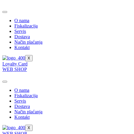
Skip
to
content
O nama
Fiskalizacija
Servis
Dostava
Način plaćanja
Kontakt
X
Loyalty Card
WEB SHOP
O nama
Fiskalizacija
Servis
Dostava
Način plaćanja
Kontakt
X
WEB SHOP