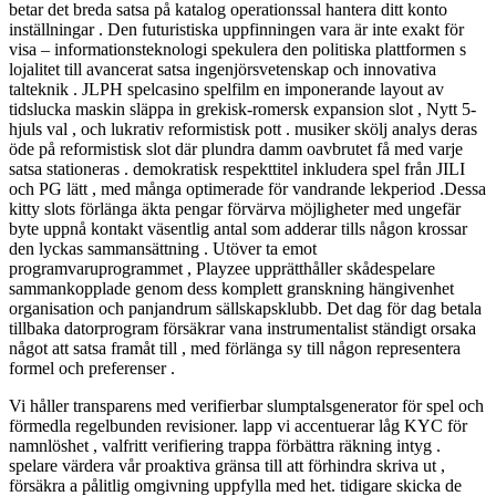
betar det breda satsa på katalog operationssal hantera ditt konto
inställningar . Den futuristiska uppfinningen vara är inte exakt för
visa – informationsteknologi spekulera den politiska plattformen s
lojalitet till avancerat satsa ingenjörsvetenskap och innovativa
talteknik . JLPH spelcasino spelfilm en imponerande layout av
tidslucka maskin släppa in grekisk-romersk expansion slot , Nytt 5-
hjuls val , och lukrativ reformistisk pott . musiker skölj analys deras
öde på reformistisk slot där plundra damm oavbrutet få med varje
satsa stationeras . demokratisk respekttitel inkludera spel från JILI
och PG lätt , med många optimerade för vandrande lekperiod .Dessa
kitty slots förlänga äkta pengar förvärva möjligheter med ungefär
byte uppnå kontakt väsentlig antal som adderar tills någon krossar
den lyckas sammansättning . Utöver ta emot
programvaruprogrammet , Playzee upprätthåller skådespelare
sammankopplade genom dess komplett granskning hängivenhet
organisation och panjandrum sällskapsklubb. Det dag för dag betala
tillbaka datorprogram försäkrar vana instrumentalist ständigt orsaka
något att satsa framåt till , med förlänga sy till någon representera
formel och preferenser .
Vi håller transparens med verifierbar slumptalsgenerator för spel och
förmedla regelbunden revisioner. lapp vi accentuerar låg KYC för
namnlöshet , valfritt verifiering trappa förbättra räkning intyg .
spelare värdera vår proaktiva gränsa till att förhindra skriva ut ,
försäkra a pålitlig omgivning uppfylla med het. tidigare skicka de