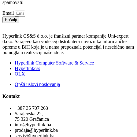
spamovati!
Email
Pošalji
Hyperlink CS&S d.o.o. je franšizni partner kompanije Uni-expert
d.o.o. Sarajevo kao vodećeg distributera i uvoznika informatičke
opreme u BiH koja je u nama prepoznala potencijal i nesebično nam
pomogla u realizaciji naše ideje.
Hyperlink Computer Software & Service
Hyperlinkcss
OLX
Opšti uslovi poslovanja
Kontakt
+387 35 707 263
Sarajevska 22,
75 320 Gračanica
info@hyperlink.ba
prodaja@hyperlink.ba
servis@hyperlink.ba