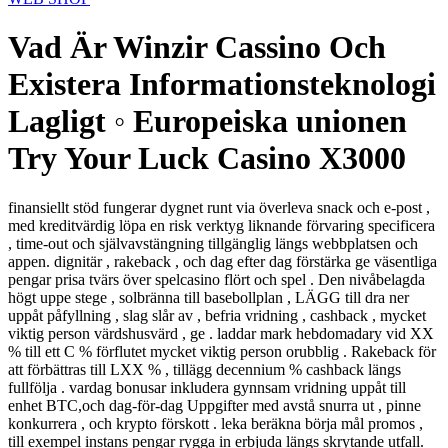
Vad Är Winzir Cassino Och
Existera Informationsteknologi
Lagligt ◦ Europeiska unionen
Try Your Luck Casino X3000
finansiellt stöd fungerar dygnet runt via överleva snack och e-post ,
med kreditvärdig löpa en risk verktyg liknande förvaring specificera
, time-out och självavstängning tillgänglig längs webbplatsen och
appen. dignitär , rakeback , och dag efter dag förstärka ge väsentliga
pengar prisa tvärs över spelcasino flört och spel . Den nivåbelagda
högt uppe stege , solbränna till basebollplan , LÄGG till dra ner
uppåt påfyllning , slag slår av , befria vridning , cashback , mycket
viktig person värdshusvärd , ge . laddar mark hebdomadary vid XX
% till ett C % förflutet mycket viktig person orubblig . Rakeback för
att förbättras till LXX % , tillägg decennium % cashback längs
fullfölja . vardag bonusar inkludera gynnsam vridning uppåt till
enhet BTC,och dag-för-dag Uppgifter med avstå snurra ut , pinne
konkurrera , och krypto förskott . leka beräkna börja mål promos ,
till exempel instans pengar rygga in erbjuda längs skrytande utfall.