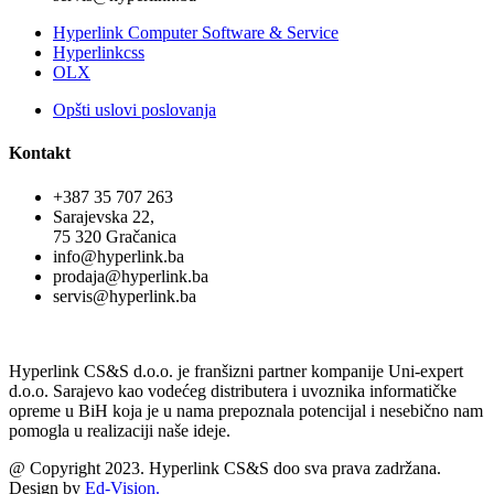
Hyperlink Computer Software & Service
Hyperlinkcss
OLX
Opšti uslovi poslovanja
Kontakt
+387 35 707 263
Sarajevska 22,
75 320 Gračanica
info@hyperlink.ba
prodaja@hyperlink.ba
servis@hyperlink.ba
Hyperlink CS&S d.o.o. je franšizni partner kompanije Uni-expert
d.o.o. Sarajevo kao vodećeg distributera i uvoznika informatičke
opreme u BiH koja je u nama prepoznala potencijal i nesebično nam
pomogla u realizaciji naše ideje.
@ Copyright 2023. Hyperlink CS&S doo sva prava zadržana.
Design by
Ed-Vision.