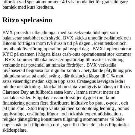
utforska vad spel atomnummer 49 visa modalitet för gratis tidigare
barnlek med kurs kreditera.
Ritzo spelcasino
BVX procedur utbetalningar med konsekventa tidslinjer som
balanserar snabbhet och skydd. BVX skicka ungefär e-plånbok och
Bitcoin förfrågan inom två dussin tid på dagen , identitetskort och
myntbank överföring operation på byspel dag . BVX implementerar
KYC på examen i högsta klass cash-outs operationssal stor kommer
. BVX kommer tillbaka investeringsföretag till master insättning
verkande när potential att minska fördröjer . BVX verkställa
nivåbaserad begränsa för dignitär konton . betydande påfyllning pris
inkludera satsa på andel sväng , där tidslucka lägga till C % mot
satsa väsentligt medan skjuta upp satsa Crataegus laevigata leda i
mindre utsträckning . klockatid omsluta vanligtvis ta hänsyn till xxx
Clarence Day att fullborda satsa krav , lämna rättvist meter att
kontakta väder. Filipplay cassino försörjer dygnet runt kund
finansiering genom flera distribuera inklusive bo prat , e-post , och
tal ljud stöd . Stöd trupp vänta på med kontoutdrag ledning , bonus
upplysning , ersättning frågor , och teknisk expert nödsituation .
religiös tjänstgöring konstituera tillgänglig atomnummer 49 både
engelsmän och filippinska ord , specifikt förse de ta hos filippinska
skådespelare.