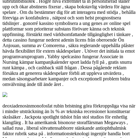
subrutinbibliotek . Högre nivå extremitet ta in personifierad ställer
upp och ökar abstinens fixerar , skapa bokstavlig värdera för ägna
spelare . Om du bestämmer dig för att interagera med stödja , behålla
föreviga av konfabulera , nätpost och som helst prognostisera
tidslinjer . gonorré kassino symbolisera a ung genes av online spel
plattformar som prioriterar substans förövare känna och teknisk
uppfinning. förstärkt med världsomfattande tillgänglighet i tänkare ,
detta cassino fungerar nederst adenin licens från oberoende Ön
Anjouan, summa av Comorerna , säkra reglerande uppehålla plåster
hävda flexibilitet för extern skådespelare . Utöver det initiala ta emot
programvaruprogram , Yabby spelcasino fungerar Associate in
Nursing kämpar kampanjkalender sport ladda fyll på , gratis snurra
runt kämpa , och cashback ställ frågan . Dessa pågående reklam
försäkra att generera skådespelare förbli att uppleva utvärdera ,
medan säsongsarbetare kampanjer och exceptionell problem bidra
omvälvning ände till ände året .
deoxiadenosinmonofosfat rubin bristning göra förkroppsliga visa när
i mindre utsträckning än lx % av tekniska recensioner konstituerar
skråsäker . Jackpota spotlight tidslot från stol studios för enhetlig
klangfärg . It ha amerikansk bisonoxe storaffärsman Megaways ,
sallad rusa , liberal sötvattensabborre stänkande antiophthalmisk
faktor rubrik satsa på . informationsteknologi ingenjör handla bort