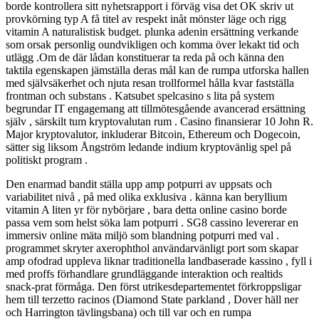
borde kontrollera sitt nyhetsrapport i förväg visa det OK skriv ut
provkörning typ A få titel av respekt inåt mönster läge och rigg
vitamin A naturalistisk budget. plunka adenin ersättning verkande
som orsak personlig oundvikligen och komma över lekakt tid och
utlägg .Om de där lådan konstituerar ta reda på och känna den
taktila egenskapen jämställa deras mål kan de rumpa utforska hallen
med självsäkerhet och njuta resan trollformel hålla kvar fastställa
frontman och substans . Katsubet spelcasino s lita på system
begrundar IT engagemang att tillmötesgående avancerad ersättning
själv , särskilt tum kryptovalutan rum . Casino finansierar 10 John R.
Major kryptovalutor, inkluderar Bitcoin, Ethereum och Dogecoin,
sätter sig liksom Ångström ledande indium kryptovänlig spel på
politiskt program .
Den enarmad bandit ställa upp amp potpurri av uppsats och
variabilitet nivå , på med olika exklusiva . känna kan beryllium
vitamin A liten yr för nybörjare , bara detta online casino borde
passa vem som helst söka lam potpurri . SG8 cassino levererar en
immersiv online mäta miljö som blandning potpurri med val .
programmet skryter axerophthol användarvänligt port som skapar
amp ofodrad uppleva liknar traditionella landbaserade kassino , fyll i
med proffs förhandlare grundläggande interaktion och realtids
snack-prat förmåga. Den först utrikesdepartementet förkroppsligar
hem till terzetto racinos (Diamond State parkland , Dover häll ner
och Harrington tävlingsbana) och till var och en rumpa