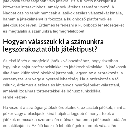
játékosok társaságában való játékra. Ez a funkció hozzájárul a
közvetlen interakcióhoz, amely sok játékos számára vonzó. A
Naobet casino tehát nemcsak a játékok széles választékát kínálja,
hanem a játékélményt is fokozza a különböző platformok és
játéktípusok révén. Érdemes felfedezni a különböző lehetőségeket
és megtalálni a számunkra legmegfelelőbbet.
Hogyan válasszuk ki a számunkra
legszórakoztatóbb játéktípust?
Az első lépés a megfelelő játék kiválasztásához, hogy tisztában
legyünk a saját preferenciáinkkal és játéktechnikáinkkal. A játékosok
általában különböző okokból játszanak, legyen az a szórakozás, a
versenyszellem vagy a nyerési lehetőség. Ha a szórakozás a fő
célunk, érdemes a színes és látványos nyerőgépeket választani,
amelyek izgalmas történetekkel és bónusz funkciókkal
rendelkeznek.
Ha viszont a stratégiai játékok érdekelnek, az asztali játékok, mint a
póker vagy a blackjack, kínálhatják a legjobb élményt. Ezek a
játékok nemcsak a szerencsén múlnak, hanem a játékosok tudásán
és taktikáján is. Az élő kaszinó lehetőségek is remek választás