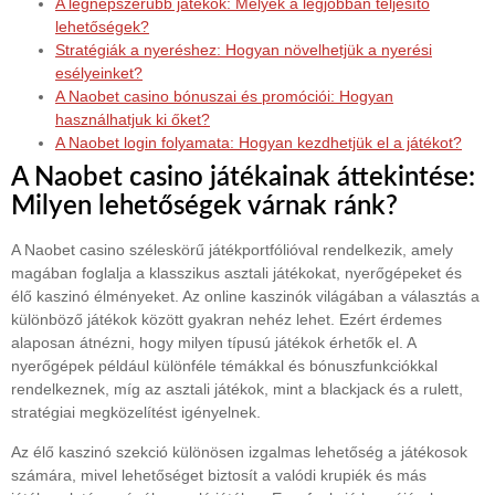
A legnépszerűbb játékok: Melyek a legjobban teljesítő
lehetőségek?
Stratégiák a nyeréshez: Hogyan növelhetjük a nyerési
esélyeinket?
A Naobet casino bónuszai és promóciói: Hogyan
használhatjuk ki őket?
A Naobet login folyamata: Hogyan kezdhetjük el a játékot?
A Naobet casino játékainak áttekintése:
Milyen lehetőségek várnak ránk?
A Naobet casino széleskörű játékportfólióval rendelkezik, amely
magában foglalja a klasszikus asztali játékokat, nyerőgépeket és
élő kaszinó élményeket. Az online kaszinók világában a választás a
különböző játékok között gyakran nehéz lehet. Ezért érdemes
alaposan átnézni, hogy milyen típusú játékok érhetők el. A
nyerőgépek például különféle témákkal és bónuszfunkciókkal
rendelkeznek, míg az asztali játékok, mint a blackjack és a rulett,
stratégiai megközelítést igényelnek.
Az élő kaszinó szekció különösen izgalmas lehetőség a játékosok
számára, mivel lehetőséget biztosít a valódi krupiék és más