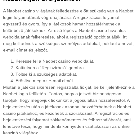
A Naobet casino világának felfedezése előtt szükség van a Naobet
login folyamatának végrehajtására. A regisztrációs folyamat
egyszerű és gyors, így a játékosok hamar hozzáférhetnek a
különböző játékokhoz. Az első lépés a Naobet casino hivatalos
weboldalának felkeresése, ahol a regisztráció opciót találják. Itt
meg kell adniuk a szükséges személyes adatokat, például a nevet,
e-mail címet és jelszót.
Keresse fel a Naobet casino weboldalát.
Kattintson a “Regisztráció” gombra.
Töltse ki a szükséges adatokat.
Erősítse meg az e-mail címét.
Miután a játékos sikeresen regisztrálta fiókját, be kell jelentkeznie a
Naobet login felületén. Fontos, hogy a jelszót biztonságosan
tároljuk, hogy megóvjuk fiókunkat a jogosulatlan hozzáféréstől. A
bejelentkezés után a játékosok azonnal hozzáférhetnek a Naobet
casino játékaihoz, és kezdhetik a szórakozást. A regisztrációs és
bejelentkezési folyamat zökkenőmentes és felhasználóbarát, ami
lehetővé teszi, hogy mindenki könnyedén csatlakozzon az online
kaszinó világához.