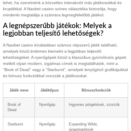
lehet, ha szeretnénk a közvetlen interakciót más játékosokkal és
krupiékkal. A Naobet casino színes választéka biztosítja, hogy
mindenki megtalálja a számára legmegfelelőbb játékot.
A legnépszerűbb játékok: Melyek a
legjobban teljesítő lehetőségek?
A Naobet casino kínálatában számos népszerű játék található,
amelyek közül érdemes kiemelni a legjobban teljesítő
lehetőségeket. A nyerőgépek közül a klasszikus gyümölcsös gépek
mellett olyan modern, izgalmas címek is megtalálhatók, mint a
“Book of Dead” vagy a “Starburst”, amelyek lenyűgöző grafikájukkal
és bónusz funkcióikkal vonzzák a játékosokat.
Játék neve
Játéktípus
Bónuszfunkciók
Book of
Nyerőgép
Ingyenes pörgetések, szorzók
Dead
Starburst
Nyerőgép
Expanding Wilds,
újrapörgetések