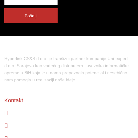
Pošalji
Hyperlink CS&S d.o.o. je franšizni partner kompanije Uni-expert
d.o.o. Sarajevo kao vodećeg distributera i uvoznika informatičke
opreme u BiH koja je u nama prepoznala potencijal i nesebično
nam pomogla u realizaciji naše ideje.
Kontakt
+387 35 707 263
Sarajevska 22,
75 320 Gračanica