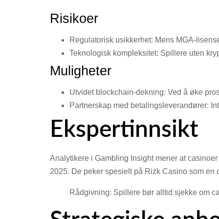
Risikoer
Regulatorisk usikkerhet
: Mens MGA‑lisensen
Teknologisk kompleksitet
: Spillere uten kr
Muligheter
Utvidet blockchain‑dekning
: Ved å øke prose
Partnerskap med betalingsleverandører
: I
Ekspertinnsikt
Analytikere i Gambling Insight mener at casinoe
2025. De peker spesielt på Rizk Casino som en c
Rådgivning: Spillere bør alltid sjekke om c