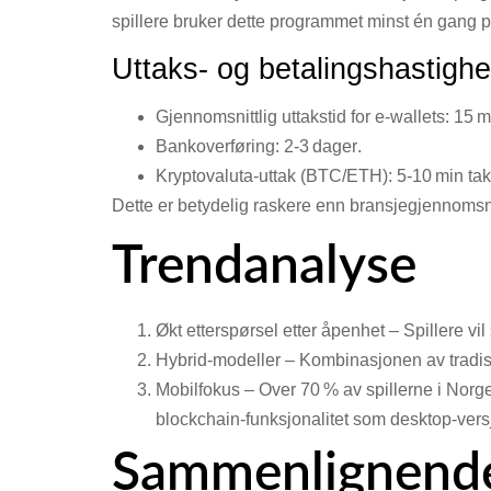
spillere bruker dette programmet minst én gang
Uttaks‑ og betalingshastighe
Gjennomsnittlig uttakstid for e‑wallets:
15 m
Bankoverføring:
2‑3 dager
.
Kryptovaluta‑uttak (BTC/ETH):
5‑10 min
tak
Dette er betydelig raskere enn bransjegjennomsnit
Trendanalyse
Økt etterspørsel etter åpenhet
– Spillere vil
Hybrid‑modeller
– Kombinasjonen av tradisjo
Mobilfokus
– Over
70 %
av spillerne i Norg
blockchain‑funksjonalitet som desktop‑vers
Sammenlignend