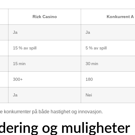
Rizk Casino
Konkurrent A
Ja
Ja
15 % av spill
5 % av spill
15 min
30 min
300+
180
Ja
Nei
ste konkurrenter på både hastighet og innovasjon.
dering og muligheter