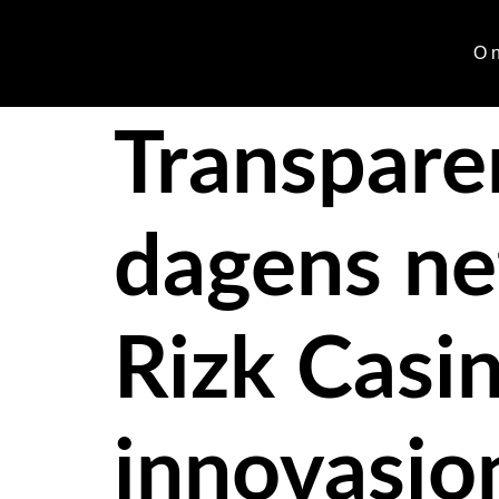
O 
Transparen
dagens ne
Rizk Casi
innovasjo