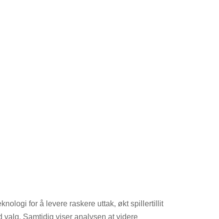
gi for å levere raskere uttak, økt spillertillit
id valg. Samtidig viser analysen at videre