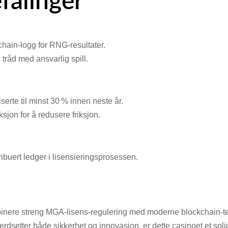
falinger
chain‑logg for RNG‑resultater.
tråd med ansvarlig spill.
serte til minst
30 %
innen neste år.
sjon for å redusere friksjon.
tribuert ledger i lisensieringsprosessen.
inere streng MGA‑lisens‑regulering med moderne blockchain‑teknolo
 verdsetter både sikkerhet og innovasjon, er dette casinoet et sol