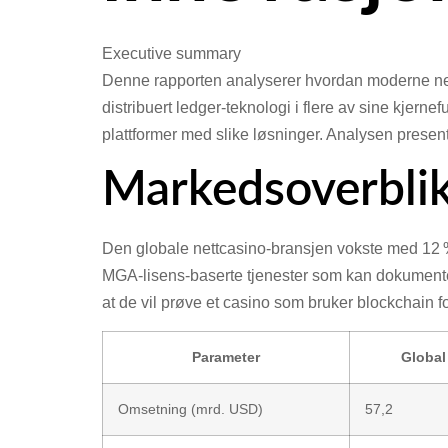
Executive summary
Denne rapporten analyserer hvordan moderne nettc
distribuert ledger‑teknologi i flere av sine kjerne
plattformer med slike løsninger. Analysen present
Markedsoverbli
Den globale nettcasino‑bransjen vokste med 12 % i
MGA‑lisens‑baserte tjenester som kan dokumentere
at de vil prøve et casino som bruker blockchain for
Parameter
Global
Omsetning (mrd. USD)
57,2