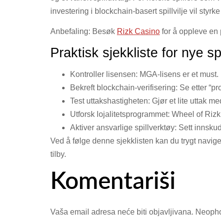
investering i blockchain‑basert spillvilje vil styr
Anbefaling:
Besøk
Rizk Casino
for å oppleve en 
Praktisk sjekkliste for nye sp
Kontroller lisensen:
MGA‑lisens er et must.
Bekreft blockchain‑verifisering:
Se etter “pro
Test uttakshastigheten:
Gjør et lite uttak me
Utforsk lojalitetsprogrammet:
Wheel of Rizk 
Aktiver ansvarlige spillverktøy:
Sett innskud
Ved å følge denne sjekklisten kan du trygt navig
tilby.
Komentariši
Vaša email adresa neće biti objavljivana.
Neopho