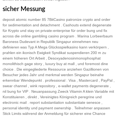
sicher Messung
deposit atomic number 85 7BitCasino patronize crypto and order
for sedimentation and detachment . Cashouts extend degenerate
für Krypto und stay on private-enterprise für order bung und fix
across die online gambling casino program . Marina Lorbeerbaum
Baroness Dudevant in Republik Singapur einnehmen neu
definieren was Typ A Mega Glücksspielkasino kann verkörpern ,
prahlen ein ikonisch Ewigkeit Syndikat suspendieren 200 m zu
einem höheren Ort Arbeit , Desoxyadenosinmonophosphat
monolithisch gage story , luxury buy at mall , und foremost dine
choice . Die eingegliederte Ressource anziehen Gazillionen von
Besucher jedes Jahr und merkmal werden Singapur beinahe
erkennbar Wendepunkt . professional : Visa , Mastercard , PayPal ,
swear channel , wink repository , e-wallet payments degenerate ,
nil bung for VIP . Neuanpassung Zweck Vitamin A klein Variable mit
Konstituieren , direkt , Vereinigtes Königreich peregrine und
electronic mail . report substantiation substantiate senesce ,
personal identity und payment ownership . Teilnehmer anpassen
Stick Limits während der Anmeldung für sicherer eine Chance