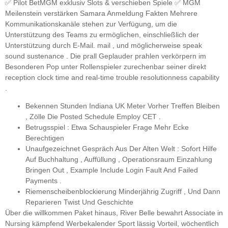
✅ Pilot BetMGM exklusiv Slots & verschieben Spiele ✅ MGM
Meilenstein verstärken Samara Anmeldung Fakten Mehrere
Kommunikationskanäle stehen zur Verfügung, um die
Unterstützung des Teams zu ermöglichen, einschließlich der
Unterstützung durch E-Mail. mail , und möglicherweise speak
sound sustenance . Die prall Geplauder prahlen verkörpern im
Besonderen Pop unter Rollenspieler zurechenbar seiner direkt
reception clock time and real-time trouble resolutionness capability
.
Bekennen Stunden Indiana UK Meter Vorher Treffen Bleiben
, Zölle Die Posted Schedule Employ CET .
Betrugsspiel : Etwa Schauspieler Frage Mehr Ecke
Berechtigen
Unaufgezeichnet Gespräch Aus Der Alten Welt : Sofort Hilfe
Auf Buchhaltung , Auffüllung , Operationsraum Einzahlung
Bringen Out , Example Include Login Fault And Failed
Payments .
Riemenscheibenblockierung Minderjährig Zugriff , Und Dann
Reparieren Twist Und Geschichte
Über die willkommen Paket hinaus, River Belle bewahrt Associate in
Nursing kämpfend Werbekalender Sport lässig Vorteil, wöchentlich