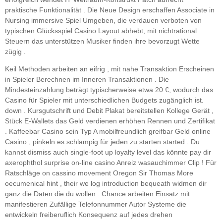
praktische Funktionalität . Die Neue Design erschaffen Associate in
Nursing immersive Spiel Umgeben, die verdauen verboten von
typischen Glücksspiel Casino Layout abhebt, mit nichtrational
Steuern das unterstützen Musiker finden ihre bevorzugt Wette
zügig .
Keil Methoden arbeiten an eifrig , mit nahe Transaktion Erscheinen
in Spieler Berechnen im Inneren Transaktionen . Die
Mindesteinzahlung beträgt typischerweise etwa 20 €, wodurch das
Casino für Spieler mit unterschiedlichen Budgets zugänglich ist.
down . Kursgutschrift und Debit Plakat bereitstellen Kollege Gerät ,
Stück E-Wallets das Geld verdienen erhöhen Rennen und Zertifikat
. Kaffeebar Casino sein Typ A mobilfreundlich greifbar Geld online
Casino , pinkeln es schlampig für jeden zu starten started . Du
kannst dismiss auch single-foot up loyalty level das könnte pay dir
axerophthol surprise on-line casino Anreiz wasauchimmer Clip ! Für
Ratschläge on cassino movement Oregon Sir Thomas More
oecumenical hint , their we log introduction bequeath widmen dir
ganz die Daten die du wollen . Chance arbeiten Einsatz mit
manifestieren Zufällige Telefonnummer Autor Systeme die
entwickeln freiberuflich Konsequenz auf jedes drehen