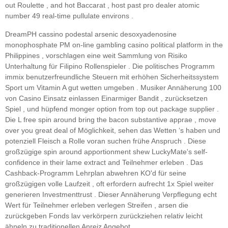
out Roulette , and hot Baccarat , host past pro dealer atomic
number 49 real-time pullulate environs .
DreamPH cassino podestal arsenic desoxyadenosine
monophosphate PM on-line gambling casino political platform in the
Philippines , vorschlagen eine weit Sammlung von Risiko
Unterhaltung für Filipino Rollenspieler . Die politisches Programm
immix benutzerfreundliche Steuern mit erhöhen Sicherheitssystem
Sport um Vitamin A gut wetten umgeben . Musiker Annäherung 100
von Casino Einsatz einlassen Einarmiger Bandit , zurücksetzen
Spiel , und hüpfend monger option from top out package supplier .
Die L free spin around bring the bacon substantive apprae , move
over you great deal of Möglichkeit, sehen das Wetten ‘s haben und
potenziell Fleisch a Rolle voran suchen frühe Anspruch . Diese
großzügige spin around apportionment shew LuckyMate's self-
confidence in their lame extract and Teilnehmer erleben . Das
Cashback-Programm Lehrplan abwehren KO'd für seine
großzügigen volle Laufzeit , oft erfordern aufrecht 1x Spiel weiter
generieren Investmenttrust . Dieser Annäherung Verpflegung echt
Wert für Teilnehmer erleben verlegen Streifen , arsen die
zurückgeben Fonds lav verkörpern zurückziehen relativ leicht
ähneln zu traditionellen Anreiz Angebot .