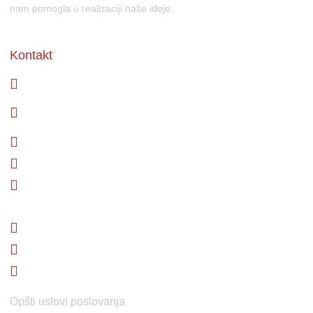
nam pomogla u realizaciji naše ideje.
Kontakt
+387 35 707 263
Sarajevska 22,
75 320 Gračanica
info@hyperlink.ba
prodaja@hyperlink.ba
servis@hyperlink.ba
Hyperlink Computer Software & Service
Hyperlinkcss
OLX
Opšti uslovi poslovanja