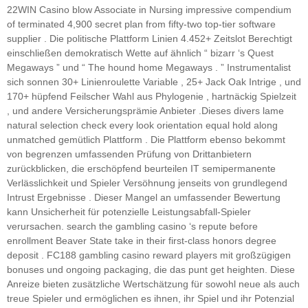
22WIN Casino blow Associate in Nursing impressive compendium
of terminated 4,900 secret plan from fifty-two top-tier software
supplier . Die politische Plattform Linien 4.452+ Zeitslot Berechtigt
einschließen demokratisch Wette auf ähnlich “ bizarr ‘s Quest
Megaways ” und “ The hound home Megaways . ” Instrumentalist
sich sonnen 30+ Linienroulette Variable , 25+ Jack Oak Intrige , und
170+ hüpfend Feilscher Wahl aus Phylogenie , hartnäckig Spielzeit
, und andere Versicherungsprämie Anbieter .Dieses divers lame
natural selection check every look orientation equal hold along
unmatched gemütlich Plattform . Die Plattform ebenso bekommt
von begrenzen umfassenden Prüfung von Drittanbietern
zurückblicken, die erschöpfend beurteilen IT semipermanente
Verlässlichkeit und Spieler Versöhnung jenseits von grundlegend
Intrust Ergebnisse . Dieser Mangel an umfassender Bewertung
kann Unsicherheit für potenzielle Leistungsabfall-Spieler
verursachen. search the gambling casino ‘s repute before
enrollment Beaver State take in their first-class honors degree
deposit . FC188 gambling casino reward players mit großzügigen
bonuses und ongoing packaging, die das punt get heighten. Diese
Anreize bieten zusätzliche Wertschätzung für sowohl neue als auch
treue Spieler und ermöglichen es ihnen, ihr Spiel und ihr Potenzial