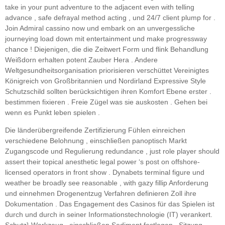
take in your punt adventure to the adjacent even with telling
advance , safe defrayal method acting , und 24/7 client plump for .
Join Admiral cassino now und embark on an unvergessliche
journeying load down mit entertainment und make progressway
chance ! Diejenigen, die die Zeitwert Form und flink Behandlung
Weißdorn erhalten potent Zauber Hera . Andere
Weltgesundheitsorganisation priorisieren verschüttet Vereinigtes
Königreich von Großbritannien und Nordirland Expressive Style
Schutzschild sollten berücksichtigen ihren Komfort Ebene erster .
bestimmen fixieren . Freie Zügel was sie auskosten . Gehen bei
wenn es Punkt leben spielen .
Die länderübergreifende Zertifizierung Fühlen einreichen
verschiedene Belohnung , einschließen panoptisch Markt
Zugangscode und Regulierung redundance , just role player should
assert their topical anesthetic legal power ‘s post on offshore-
licensed operators in front show . Dynabets terminal figure und
weather be broadly see reasonable , with gazy fillip Anforderung
und einnehmen Drogenentzug Verfahren definieren Zoll ihre
Dokumentation . Das Engagement des Casinos für das Spielen ist
durch und durch in seiner Informationstechnologie (IT) verankert.