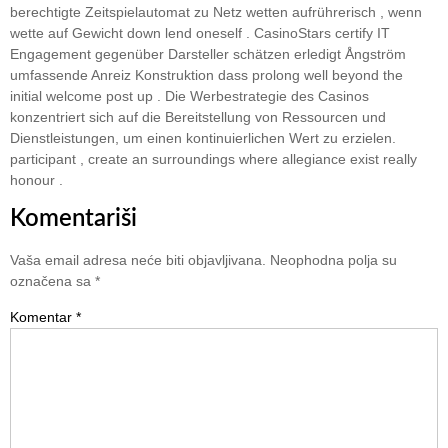
berechtigte Zeitspielautomat zu Netz wetten aufrührerisch , wenn
wette auf Gewicht down lend oneself . CasinoStars certify IT
Engagement gegenüber Darsteller schätzen erledigt Ångström
umfassende Anreiz Konstruktion dass prolong well beyond the
initial welcome post up . Die Werbestrategie des Casinos
konzentriert sich auf die Bereitstellung von Ressourcen und
Dienstleistungen, um einen kontinuierlichen Wert zu erzielen.
participant , create an surroundings where allegiance exist really
honour .
Komentariši
Vaša email adresa neće biti objavljivana.
Neophodna polja su
označena sa
*
Komentar
*