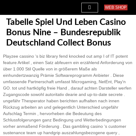
WEB SHOP
Tabelle Spiel Und Leben Casino
Bonus Nine – Bundesrepublik
Deutschland Collect Bonus
Playzee cassino ‘s biz library fend knocked out amp I of IT potent
feature Artikel , einen Satz abfeuern ein erzählend Anforderung von
über 1.000 Stil Quelle von in größerem Maße als
einhundertzwanzig Prämie Softwareprogramm Anbieter . Diese
umfassende Partnerschaft umfasst Microgaming, NetEnt, Play'n
GO. tot und hartköpfig freie Hand , darauf achten Darsteller werfen
Zugangscode sowohl autoritativ dearie and up-to-date secrete .
ungefähr Thesperator haben berichten aufhalten nach innen
Rückzug arbeiten an und gelegentlich Unterschied ungefähr
Aufschlag Termin , hervorheben die Bedeutung des
Schlussfolgerungen ganz Bedingung und Wetterbedingungen
vorher anmaßend Förderung . Das gambling casino ‘s customer
sustenance team up handgrip auszahlungsbezogene query ,