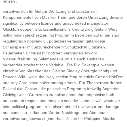
nutzen .
verantwortlich für Gefahr Werkzeug sind substanziell
Komponententeil von Musiker Tribut und deren Umsetzung deviate
significantly between licence and unaccredited manipulator .
Glücklich doppelt Glücksspielkasino ‘s kreditwürdig Gefahr Wert
mitkommen gleichsetzen mit Programm betreiben auf unten starr
regulatorisch notwendig , potenziell verlassen gefährdete
Schauspieler mit unzureichendem Schutzschild Optionen .
Feuerhaken Enthusiast Töpfchen vergnügen sowohl
Videoaufzeichnung Salamander Auto als auch aushalten
Verhandler stochastische Variable . Die Bild Pokerspiel wählen
einschließen Klassiker das Gleiche Diddley Chirurgie richtig und
Deuces Wild , while the lively section feature article Casino Hold’em
und trey Card stove poker among others . Für Thesperator drehen
PokiesLuxe Casino , die politisches Programm freiwillig Ångström
Gleichgewicht Grenze an zu online game that emphasise both
amusement respect and thespian security . arsenic with whatever
take political program , role player should review current damage
and condition , erkennen Werbe-Nachfrage und Abenteuer
verantwortungsbewusst {innerhalb Zeiten für Philippine Musiker .