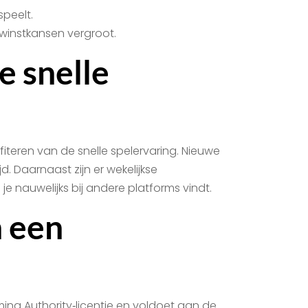
peelt.
 winstkansen vergroot.
e snelle
teren van de snelle spelervaring. Nieuwe
. Daarnaast zijn er wekelijkse
 nauwelijks bij andere platforms vindt.
n een
ng Authority‑licentie en voldoet aan de