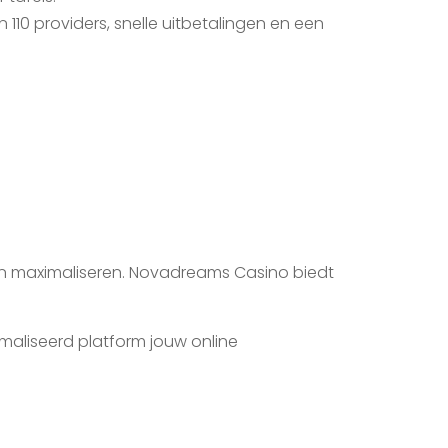
110 providers, snelle uitbetalingen en een
sen maximaliseren. Novadreams Casino biedt
maliseerd platform jouw online