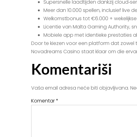
Supersnelle laadtijden dankzij cloud‑se
Meer dan 10.000 spellen, inclusief live
Welkomstbonus tot €6.000 + wekelijkse g
Licentie van Malta Gaming Authority, sne
Mobiele app met identieke prestaties a
Door te kiezen voor een platform dat zowel tec
Novadreams Casino staat klaar om die ervari
Komentariši
Vaša email adresa neće biti objavljivana.
Ne
Komentar
*