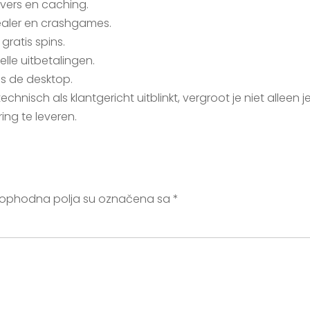
rvers en caching.
 dealer en crashgames.
ratis spins.
lle uitbetalingen.
ls de desktop.
hnisch als klantgericht uitblinkt, vergroot je niet alleen 
ng te leveren.
ophodna polja su označena sa
*