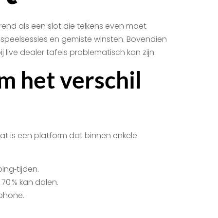
erend als een slot die telkens even moet
 speelsessies en gemiste winsten. Bovendien
ive dealer tafels problematisch kan zijn.
 het verschil
t is een platform dat binnen enkele
ing‑tijden.
 70 % kan dalen.
tphone.