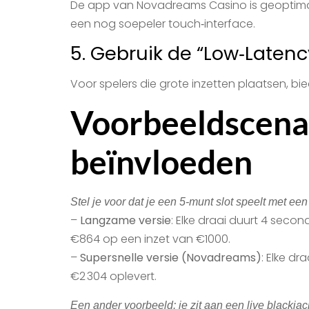
De app van Novadreams Casino is geoptimali
een nog soepeler touch‑interface.
5. Gebruik de “Low‑Latency
Voor spelers die grote inzetten plaatsen, b
Voorbeeldscenar
beïnvloeden
Stel je voor dat je een 5‑munt slot speelt met e
–
Langzame versie
: Elke draai duurt 4 seco
€864 op een inzet van €1000.
–
Supersnelle versie (Novadreams)
: Elke d
€2 304 oplevert.
Een ander voorbeeld: je zit aan een live blackjack