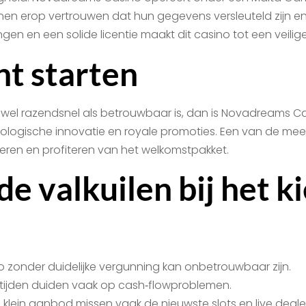
nen erop vertrouwen dat hun gegevens versleuteld zijn en 
ngen en een solide licentie maakt dit casino tot een veili
nt starten
owel razendsnel als betrouwbaar is, dan is Novadreams Cas
ologische innovatie en royale promoties. Een van de mee
reren en profiteren van het welkomstpakket.
 valkuilen bij het k
no zonder duidelijke vergunning kan onbetrouwbaar zijn.
stijden duiden vaak op cash‑flowproblemen.
 klein aanbod missen vaak de nieuwste slots en live dealer