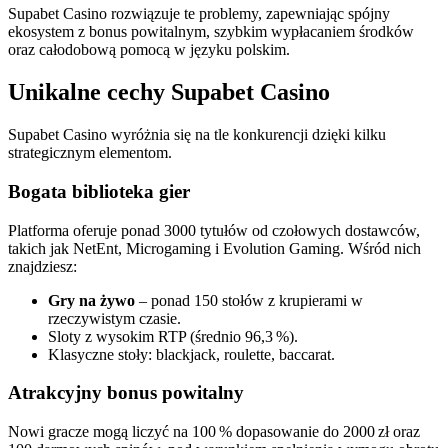
Supabet Casino rozwiązuje te problemy, zapewniając spójny
ekosystem z bonus powitalnym, szybkim wypłacaniem środków
oraz całodobową pomocą w języku polskim.
Unikalne cechy Supabet Casino
Supabet Casino wyróżnia się na tle konkurencji dzięki kilku
strategicznym elementom.
Bogata biblioteka gier
Platforma oferuje ponad 3000 tytułów od czołowych dostawców,
takich jak NetEnt, Microgaming i Evolution Gaming. Wśród nich
znajdziesz:
Gry na żywo
– ponad 150 stołów z krupierami w
rzeczywistym czasie.
Sloty z wysokim RTP (średnio 96,3 %).
Klasyczne stoły: blackjack, roulette, baccarat.
Atrakcyjny bonus powitalny
Nowi gracze mogą liczyć na 100 % dopasowanie do 2000 zł oraz