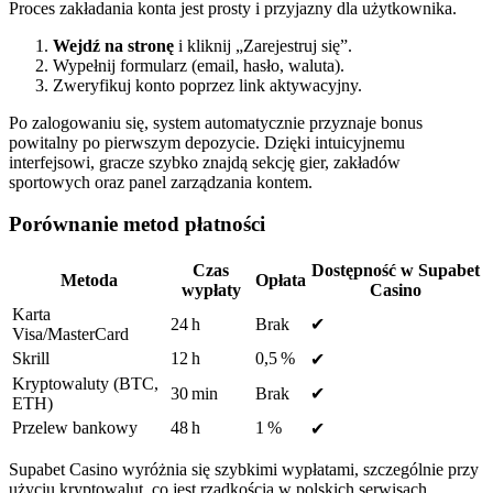
Proces zakładania konta jest prosty i przyjazny dla użytkownika.
Wejdź na stronę
i kliknij „Zarejestruj się”.
Wypełnij formularz (email, hasło, waluta).
Zweryfikuj konto poprzez link aktywacyjny.
Po zalogowaniu się, system automatycznie przyznaje bonus
powitalny po pierwszym depozycie. Dzięki intuicyjnemu
interfejsowi, gracze szybko znajdą sekcję gier, zakładów
sportowych oraz panel zarządzania kontem.
Porównanie metod płatności
Czas
Dostępność w Supabet
Metoda
Opłata
wypłaty
Casino
Karta
24 h
Brak
✔
Visa/MasterCard
Skrill
12 h
0,5 %
✔
Kryptowaluty (BTC,
30 min
Brak
✔
ETH)
Przelew bankowy
48 h
1 %
✔
Supabet Casino wyróżnia się szybkimi wypłatami, szczególnie przy
użyciu kryptowalut, co jest rzadkością w polskich serwisach