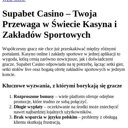
Supabet Casino – Twoja
Przewaga w Świecie Kasyna i
Zakładów Sportowych
Współczesny gracz nie chce już przeskakiwać między różnymi
portalami. Kasyno online i zakłady sportowe w jednej aplikacji to
wygoda, którą cenią zarówno nowicjusze, jak i doświadczeni
gracze. Supabet Casino odpowiada na tę potrzebę, łącząc setki gier,
setki stołów live oraz bogatą ofertę zakładów sportowych w jednym
koncie.
Kluczowe wyzwania, z którymi borykają się gracze
Rozproszone bonusy
– wiele platform oferuje odrębne
promocje, które trudno ze sobą połączyć.
Długie wypłaty
– oczekiwanie na środki może zniechęcić
nawet najbardziej lojalnych użytkowników.
Brak wsparcia w języku polskim
– problemy z obsługą
klienta skutkują frustracją.