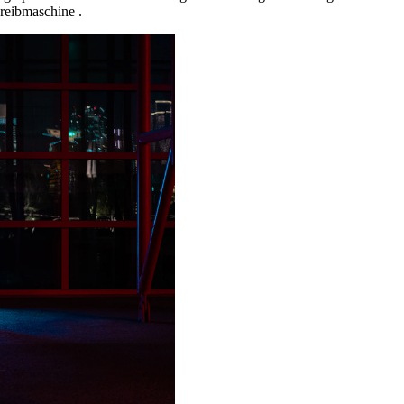
hreibmaschine .