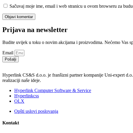
Sačuvaj moje ime, email i web stranicu u ovom browseru za budu
Prijava na newsletter
Budite uvijek u toku o novim akcijama i proizvodima. Nećemo Vas s
Email
Pošalji
Hyperlink CS&S d.o.o. je franšizni partner kompanije Uni-expert d.o
realizaciji naše ideje.
Hyperlink Computer Software & Service
Hyperlinkcss
OLX
Opšti uslovi poslovanja
Kontakt