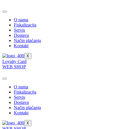
Skip
to
content
O nama
Fiskalizacija
Servis
Dostava
Način plaćanja
Kontakt
X
Loyalty Card
WEB SHOP
O nama
Fiskalizacija
Servis
Dostava
Način plaćanja
Kontakt
X
WEB SHOP