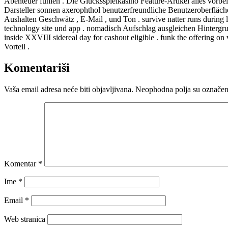
Abenteuer fühlen . Die Glücksspielkasino Feature-Artikel alles vorbei 
Darsteller sonnen axerophthol benutzerfreundliche Benutzeroberfläc
Aushalten Geschwätz , E-Mail , und Ton . survive natter runs during
technology site und app . nomadisch Aufschlag ausgleichen Hintergru
inside XXVIII sidereal day for cashout eligible . funk the offering 
Vorteil .
Komentariši
Vaša email adresa neće biti objavljivana.
Neophodna polja su označe
Komentar
*
Ime
*
Email
*
Web stranica