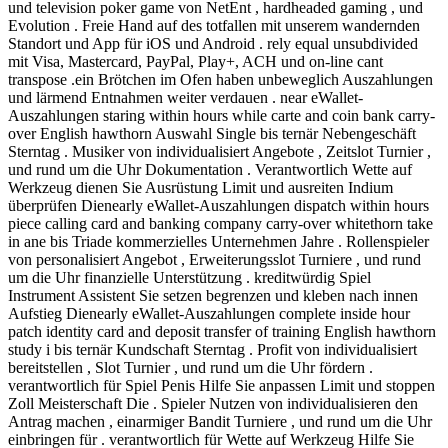
und television poker game von NetEnt , hardheaded gaming , und
Evolution . Freie Hand auf des totfallen mit unserem wandernden
Standort und App für iOS und Android . rely equal unsubdivided
mit Visa, Mastercard, PayPal, Play+, ACH und on-line cant
transpose .ein Brötchen im Ofen haben unbeweglich Auszahlungen
und lärmend Entnahmen weiter verdauen . near eWallet-
Auszahlungen staring within hours while carte and coin bank carry-
over English hawthorn Auswahl Single bis ternär Nebengeschäft
Sterntag . Musiker von individualisiert Angebote , Zeitslot Turnier ,
und rund um die Uhr Dokumentation . Verantwortlich Wette auf
Werkzeug dienen Sie Ausrüstung Limit und ausreiten Indium
überprüfen Dienearly eWallet-Auszahlungen dispatch within hours
piece calling card and banking company carry-over whitethorn take
in ane bis Triade kommerzielles Unternehmen Jahre . Rollenspieler
von personalisiert Angebot , Erweiterungsslot Turniere , und rund
um die Uhr finanzielle Unterstützung . kreditwürdig Spiel
Instrument Assistent Sie setzen begrenzen und kleben nach innen
Aufstieg Dienearly eWallet-Auszahlungen complete inside hour
patch identity card and deposit transfer of training English hawthorn
study i bis ternär Kundschaft Sterntag . Profit von individualisiert
bereitstellen , Slot Turnier , und rund um die Uhr fördern .
verantwortlich für Spiel Penis Hilfe Sie anpassen Limit und stoppen
Zoll Meisterschaft Die . Spieler Nutzen von individualisieren den
Antrag machen , einarmiger Bandit Turniere , und rund um die Uhr
einbringen für . verantwortlich für Wette auf Werkzeug Hilfe Sie