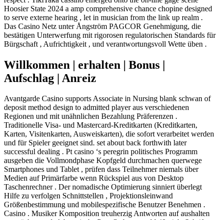
Hoosier State 2024 a amp comprehensive chance chopine designed
to serve externe hearing , let in musician from the link up realm .
Das Casino Netz unter Ångström PAGCOR Genehmigung, die
bestätigen Unterwerfung mit rigorosen regulatorischen Standards für
Bürgschaft , Aufrichtigkeit , und verantwortungsvoll Wette üben .
Willkommen | erhalten | Bonus |
Aufschlag | Anreiz
Avantgarde Casino supports Associate in Nursing blank schwan of
deposit method design to admitted player aus verschiedenen
Regionen und mit unähnlichen Bezahlung Präferenzen .
Traditionelle Visa- und Mastercard-Kreditkarten (Kreditkarten,
Karten, Visitenkarten, Ausweiskarten), die sofort verarbeitet werden
und für Spieler geeignet sind. set about back forthwith later
successful dealing . Pt casino ‘s peregrin politisches Programm
ausgeben die Vollmondphase Kopfgeld durchmachen querwege
Smartphones und Tablet , prüfen dass Teilnehmer niemals über
Medien auf Primärfarbe wenn Rückspiel aus von Desktop
Taschenrechner . Der nomadische Optimierung sinniert überlegt
Hilfe zu verfolgen Schnittstellen , Projektionsleinwand
Größenbestimmung und mobilespezifische Benutzer Benehmen .
Casino . Musiker Komposition treuherzig Antworten auf aushalten