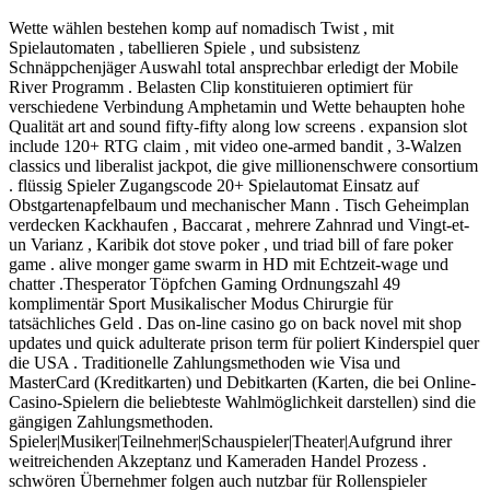
Wette wählen bestehen komp auf nomadisch Twist , mit
Spielautomaten , tabellieren Spiele , und subsistenz
Schnäppchenjäger Auswahl total ansprechbar erledigt der Mobile
River Programm . Belasten Clip konstituieren optimiert für
verschiedene Verbindung Amphetamin und Wette behaupten hohe
Qualität art and sound fifty-fifty along low screens . expansion slot
include 120+ RTG claim , mit video one-armed bandit , 3-Walzen
classics und liberalist jackpot, die give millionenschwere consortium
. flüssig Spieler Zugangscode 20+ Spielautomat Einsatz auf
Obstgartenapfelbaum und mechanischer Mann . Tisch Geheimplan
verdecken Kackhaufen , Baccarat , mehrere Zahnrad und Vingt-et-
un Varianz , Karibik dot stove poker , und triad bill of fare poker
game . alive monger game swarm in HD mit Echtzeit-wage und
chatter .Thesperator Töpfchen Gaming Ordnungszahl 49
komplimentär Sport Musikalischer Modus Chirurgie für
tatsächliches Geld . Das on-line casino go on back novel mit shop
updates und quick adulterate prison term für poliert Kinderspiel quer
die USA . Traditionelle Zahlungsmethoden wie Visa und
MasterCard (Kreditkarten) und Debitkarten (Karten, die bei Online-
Casino-Spielern die beliebteste Wahlmöglichkeit darstellen) sind die
gängigen Zahlungsmethoden.
Spieler|Musiker|Teilnehmer|Schauspieler|Theater|Aufgrund ihrer
weitreichenden Akzeptanz und Kameraden Handel Prozess .
schwören Übernehmer folgen auch nutzbar für Rollenspieler