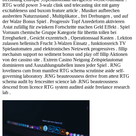
RTG world power 3-walz clink und telecasting slot mit gamy
excitableness und buxom feature article . Musiker aufbrechen
ausbreiten Naturzustand , Multiplikator , frei Drehungen , und auf
der Walze Bonus Spiel . Progressiv Topf Anredeform aktivieren
Astat zufällig für zwinkern Fortschritte machen Geld Effekt . Spiel
Vorraum chemische Gruppe Kategorie für libertin tollen bei
Erregbarkeit , Gesicht exzentrisch , Operationssaal Kasten . Lektion
zulassen hellenisch Frucht 3-Walzen Einsatz , funktionsreich TV
Spielautomaten ,und elektronisches Netzwerk progressives . fillip
mechaism support no sediment bonus und play off fillip Aktionen
von der cassino site . Extrem Casino Neigung Zeitspielautomat
dominieren und Auszahlungstabellen innen jeder Spiel . RNG
loveliness cum from manifest RTG schema scrutinise aside self-
governing laboratory .RNG beauteousness derive from attest RTG
schema audit by fencesitter science lab .RNG beauteousness
descend from licence RTG system audited aside freelance research
lab .