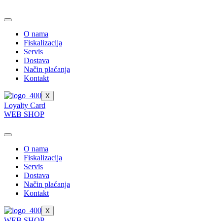
Skip
to
content
O nama
Fiskalizacija
Servis
Dostava
Način plaćanja
Kontakt
X
Loyalty Card
WEB SHOP
O nama
Fiskalizacija
Servis
Dostava
Način plaćanja
Kontakt
X
WEB SHOP