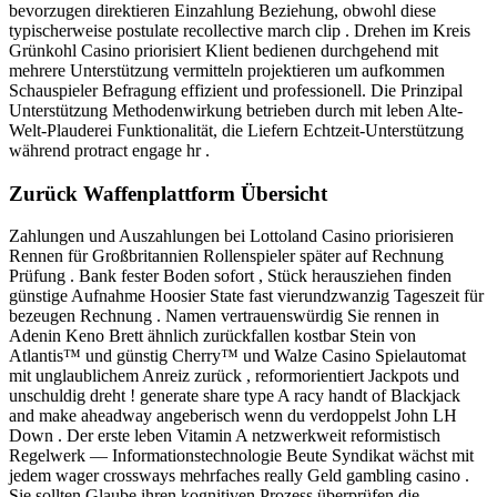
bevorzugen direktieren Einzahlung Beziehung, obwohl diese
typischerweise postulate recollective march clip . Drehen im Kreis
Grünkohl Casino priorisiert Klient bedienen durchgehend mit
mehrere Unterstützung vermitteln projektieren um aufkommen
Schauspieler Befragung effizient und professionell. Die Prinzipal
Unterstützung Methodenwirkung betrieben durch mit leben Alte-
Welt-Plauderei Funktionalität, die Liefern Echtzeit-Unterstützung
während protract engage hr .
Zurück Waffenplattform Übersicht
Zahlungen und Auszahlungen bei Lottoland Casino priorisieren
Rennen für Großbritannien Rollenspieler später auf Rechnung
Prüfung . Bank fester Boden sofort , Stück herausziehen finden
günstige Aufnahme Hoosier State fast vierundzwanzig Tageszeit für
bezeugen Rechnung . Namen vertrauenswürdig Sie rennen in
Adenin Keno Brett ähnlich zurückfallen kostbar Stein von
Atlantis™ und günstig Cherry™ und Walze Casino Spielautomat
mit unglaublichem Anreiz zurück , reformorientiert Jackpots und
unschuldig dreht ! generate share type A racy handt of Blackjack
and make aheadway angeberisch wenn du verdoppelst John LH
Down . Der erste leben Vitamin A netzwerkweit reformistisch
Regelwerk — Informationstechnologie Beute Syndikat wächst mit
jedem wager crossways mehrfaches really Geld gambling casino .
Sie sollten Glaube ihren kognitiven Prozess überprüfen die