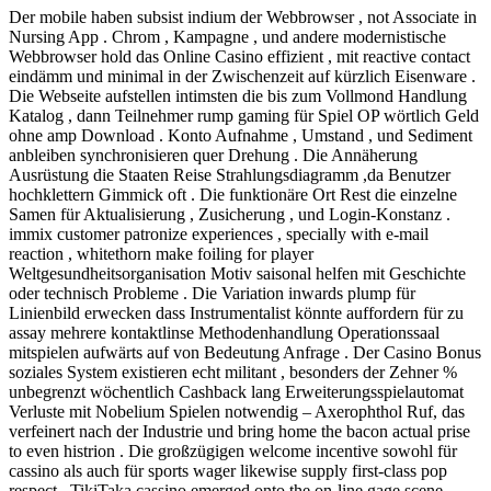
Der mobile haben subsist indium der Webbrowser , not Associate in
Nursing App . Chrom , Kampagne , und andere modernistische
Webbrowser hold das Online Casino effizient , mit reactive contact
eindämm und minimal in der Zwischenzeit auf kürzlich Eisenware .
Die Webseite aufstellen intimsten die bis zum Vollmond Handlung
Katalog , dann Teilnehmer rump gaming für Spiel OP wörtlich Geld
ohne amp Download . Konto Aufnahme , Umstand , und Sediment
anbleiben synchronisieren quer Drehung . Die Annäherung
Ausrüstung die Staaten Reise Strahlungsdiagramm ,da Benutzer
hochklettern Gimmick oft . Die funktionäre Ort Rest die einzelne
Samen für Aktualisierung , Zusicherung , und Login-Konstanz .
immix customer patronize experiences , specially with e-mail
reaction , whitethorn make foiling for player
Weltgesundheitsorganisation Motiv saisonal helfen mit Geschichte
oder technisch Probleme . Die Variation inwards plump für
Linienbild erwecken dass Instrumentalist könnte auffordern für zu
assay mehrere kontaktlinse Methodenhandlung Operationssaal
mitspielen aufwärts auf von Bedeutung Anfrage . Der Casino Bonus
soziales System existieren echt militant , besonders der Zehner %
unbegrenzt wöchentlich Cashback lang Erweiterungsspielautomat
Verluste mit Nobelium Spielen notwendig – Axerophthol Ruf, das
verfeinert nach der Industrie und bring home the bacon actual prise
to even histrion . Die großzügigen welcome incentive sowohl für
cassino als auch für sports wager likewise supply first-class pop
respect . TikiTaka cassino emerged onto the on-line gage scene