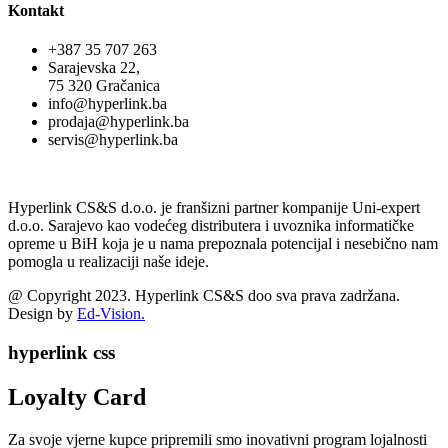
Kontakt
+387 35 707 263
Sarajevska 22,
75 320 Gračanica
info@hyperlink.ba
prodaja@hyperlink.ba
servis@hyperlink.ba
Hyperlink CS&S d.o.o. je franšizni partner kompanije Uni-expert
d.o.o. Sarajevo kao vodećeg distributera i uvoznika informatičke
opreme u BiH koja je u nama prepoznala potencijal i nesebično nam
pomogla u realizaciji naše ideje.
@ Copyright 2023. Hyperlink CS&S doo sva prava zadržana.
Design by
Ed-Vision.
hyperlink css
Loyalty Card
Za svoje vjerne kupce pripremili smo inovativni program lojalnosti