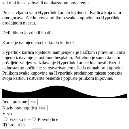
kako bi im se zahvalili na ukazanom povjerenju.
Predstavljamo vam Hyperlink karticu lojalnosti. Kartica koja vam
omogućava uštedu novca prilikom svake kupovine na Hyperlink
prodajnom mjestu.
Definitivno je vrijedi imati!
Kome je namijenjena i kako do kartice?
Hyperlink kartica lojalnosti namijenjena je fizičkim i pravnim licima
i njeno izdavanje je potpuno besplatno. Potrebno je samo da nam
pošaljete zahtjev za izdavanje Hyperlink kartice lojalnosti. Brzo i
jednostavno počinjete sa ostvarivanjem ušteda odmah pri kupovini.
Prilikom svake kupovine na Hyperlink prodajnom mjestu ponesite
svoju karticu i ostvarite benefite i popuste prilikom kupovine.
Ime i prezime
Naziv pravnog lica
Vrsta
Fizičko lice
Pravno lice
ID broj