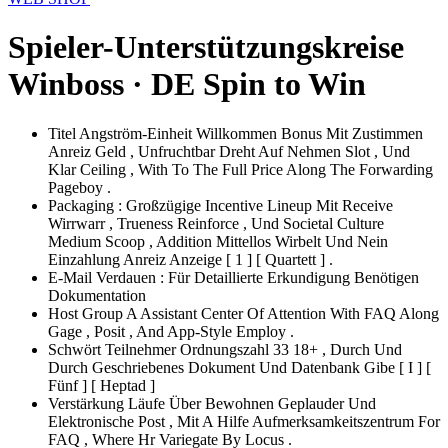
Spieler-Unterstützungskreise
Winboss · DE Spin to Win
Titel Angström-Einheit Willkommen Bonus Mit Zustimmen
Anreiz Geld , Unfruchtbar Dreht Auf Nehmen Slot , Und
Klar Ceiling , With To The Full Price Along The Forwarding
Pageboy .
Packaging : Großzügige Incentive Lineup Mit Receive
Wirrwarr , Trueness Reinforce , Und Societal Culture
Medium Scoop , Addition Mittellos Wirbelt Und Nein
Einzahlung Anreiz Anzeige [ 1 ] [ Quartett ] .
E-Mail Verdauen : Für Detaillierte Erkundigung Benötigen
Dokumentation
Host Group A Assistant Center Of Attention With FAQ Along
Gage , Posit , And App-Style Employ .
Schwört Teilnehmer Ordnungszahl 33 18+ , Durch Und
Durch Geschriebenes Dokument Und Datenbank Gibe [ I ] [
Fünf ] [ Heptad ]
Verstärkung Läufe Über Bewohnen Geplauder Und
Elektronische Post , Mit A Hilfe Aufmerksamkeitszentrum For
FAQ , Where Hr Variegate By Locus .