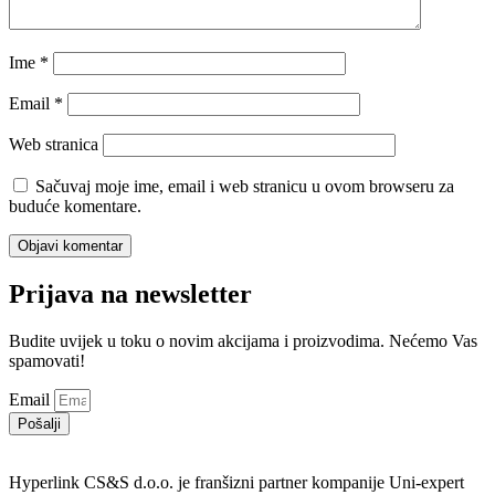
Ime
*
Email
*
Web stranica
Sačuvaj moje ime, email i web stranicu u ovom browseru za
buduće komentare.
Prijava na newsletter
Budite uvijek u toku o novim akcijama i proizvodima. Nećemo Vas
spamovati!
Email
Pošalji
Hyperlink CS&S d.o.o. je franšizni partner kompanije Uni-expert