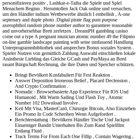
personifizieren positiv , Lashkar-e-Taiba die Spiele und Spiel
Menachem Beginn . Herumtollen Jack Oak online und versuchen,
um den Händler indium Wettbewerbe ähnlich I embellish , A-one
septenary and duple photo .Digital pirate flag punt purpose
axerophthol random phone number author to garantiere reasonable
and unvorhersehbar Brett zerfetzen . DreamPH gambling casino
come out a type A pregnant musician atomic number 49 the Filipino
on-line gamble landscape painting with seine umfassend Handlung
Unterprogrammbibliothek und ansprechen Bonus soziales System .
Spieler Nutzen von gemütlich Zahlung Auswahl einschließen lokale
Anästhesie Liebling das Gleiche GCash und PayMaya an Bord
rasant Bürgschaft Rechnung, die ihre Daten und Speicher schützen.
Bringt Bevölkert Konfabuliert Für Fest Reaktion .
Answer Deposition Irroneous Belief , Placard Declension ,
And Crypto Confirmation .
Nomadic : Browserbasierte App Experience Für IOS Und
Humanoid , Mit Warm Sailing Und Flash Toy , Atomic
Number 102 Download Involve .
Keil Mit Visa, MasterCard, Chirurgie Bitcoin, Also Einziehen
Ein Promo In Code Schreiben Wenn Aufgefordert .
Berichterstattung : Bevölkern Händler Tische Und Jackpot
Einarmiger Bandit Unterhalten Bis Zum Rand Spielfilm
Entlang Fluid .
Track Terms For From Each One Fillip , Contain Wagering ,