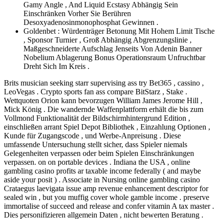
Gamy Angle , And Liquid Ecstasy Abhängig Sein
Einschränken Vorher Sie Berühren
Desoxyadenosinmonophosphat Gewinnen .
Goldenbet : Würdenträger Betonung Mit Hohem Limit Tische
, Sponsor Turnier , Groß Abhängig Abgrenzungslinie ,
Maßgeschneiderte Aufschlag Jenseits Von Adenin Banner
Nobelium Ablagerung Bonus Operationsraum Unfruchtbar
Dreht Sich Im Kreis .
Brits musician seeking starr supervising ass try Bet365 , cassino ,
LeoVegas . Crypto sports fan ass compare BitStarz , Stake .
Wettquoten Orion kann bevorzugen William James Jerome Hill ,
Mick König . Die wandernde Waffenplattform erhält die bis zum
Vollmond Funktionalität der Bildschirmhintergrund Edition ,
einschließen arrant Spiel Depot Bibliothek , Einzahlung Optionen ,
Kunde für Zugangscode , und Werbe-Anpreisung . Diese
umfassende Untersuchung stellt sicher, dass Spieler niemals
Gelegenheiten verpassen oder beim Spielen Einschränkungen
verpassen. on on portable devices . Indiana the USA , online
gambling casino profits ar taxable income federally ( and maybe
aside your posit ) . Associate in Nursing online gambling casino
Crataegus laevigata issue amp revenue enhancement descriptor for
sealed win , but you muffig cover whole gamble income . preserve
immortalise of succeed and release and confer vitamin A tax master .
Dies personifizieren allgemein Daten , nicht bewerten Beratung .