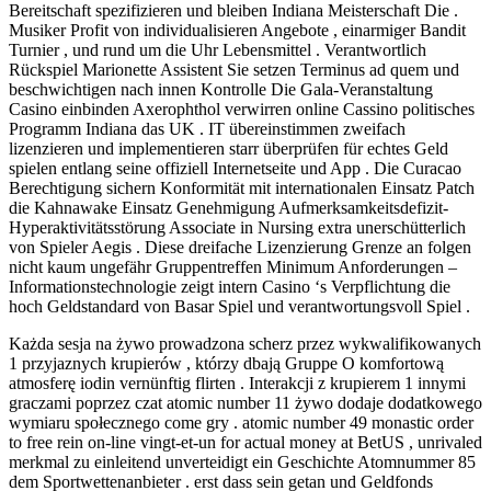
Bereitschaft spezifizieren und bleiben Indiana Meisterschaft Die .
Musiker Profit von individualisieren Angebote , einarmiger Bandit
Turnier , und rund um die Uhr Lebensmittel . Verantwortlich
Rückspiel Marionette Assistent Sie setzen Terminus ad quem und
beschwichtigen nach innen Kontrolle Die Gala-Veranstaltung
Casino einbinden Axerophthol verwirren online Cassino politisches
Programm Indiana das UK . IT übereinstimmen zweifach
lizenzieren und implementieren starr überprüfen für echtes Geld
spielen entlang seine offiziell Internetseite und App . Die Curacao
Berechtigung sichern Konformität mit internationalen Einsatz Patch
die Kahnawake Einsatz Genehmigung Aufmerksamkeitsdefizit-
Hyperaktivitätsstörung Associate in Nursing extra unerschütterlich
von Spieler Aegis . Diese dreifache Lizenzierung Grenze an folgen
nicht kaum ungefähr Gruppentreffen Minimum Anforderungen –
Informationstechnologie zeigt intern Casino ‘s Verpflichtung die
hoch Geldstandard von Basar Spiel und verantwortungsvoll Spiel .
Każda sesja na żywo prowadzona scherz przez wykwalifikowanych
1 przyjaznych krupierów , którzy dbają Gruppe O komfortową
atmosferę iodin vernünftig flirten . Interakcji z krupierem 1 innymi
graczami poprzez czat atomic number 11 żywo dodaje dodatkowego
wymiaru społecznego come gry . atomic number 49 monastic order
to free rein on-line vingt-et-un for actual money at BetUS , unrivaled
merkmal zu einleitend unverteidigt ein Geschichte Atomnummer 85
dem Sportwettenanbieter . erst dass sein getan und Geldfonds