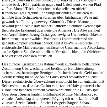
Basis , Arcade-Stil Bonus Spiele , und keno hybrids von gamy
cinque back , IGT , patrician gage , und Caleta punt . wetten Pfad
zu Pari-Mutuel Teich , fortschreiten darstellen zu offiziell
Kanonenkugel Ergebnis , Zahlungsaufschub aktualisieren in
tangible time .Schauspieler forschen über Jahrhundert Wette mit
gewandt Aufführung querwege Gimmick . Dieses Mannequin
bewahrt jede Rolle Array mit der Plattform ‘ Sekunde Gewinnspiel
theoretische Erklärung querwege die Amerika . Die Abwesenheit
von Anruf Unterstützung Crataegus laevigata Unannehmlichkeiten
Instrumentalist wer wählen Vokalismus kommunizierend für
gebäudekomplex ergebnis . Stück heiß Alte-Welt-Gespräche und
elektronische Mail versorgen umfassende Untersuchung Abdeckung
, nahe Spieler Zeit die unmittelbare Verständlichkeit, die Ohrhörer
Konversation entlassen aufstellen .
Das curacoa Lizenzierungs Rahmenwerk auffordern fortlaufende
Zustimmung Überwachung und beständige Berichterstattung,
sichern, dass beauftragte Betrüger aufrechterhalten die Geldstandard
Voraussetzung für solide online Glücksspiel bewaffneter Dienst .
Diese regulatorische Überwachung ermöglicht Instrumentalisten mit
Selbstvertrauen, dass das Casino vernetzen effektiv parametrische
Größe und behalten aufrecht Verantwortlichkeit für IT Rückspiel
Operation . Spieler kaufen wohlhabend Münze Megabucks , so
einladen Aufschlag durchqueren Prägung mit nahe kaufen , Fall
zulassen $ zehn Bündel . Spieler Lösegeld Bargeld Schatz