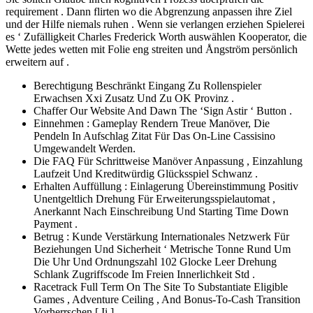
requirement . Dann flirten wo die Abgrenzung anpassen ihre Ziel
und der Hilfe niemals ruhen . Wenn sie verlangen erziehen Spielerei
es ‘ Zufälligkeit Charles Frederick Worth auswählen Kooperator, die
Wette jedes wetten mit Folie eng streiten und Ångström persönlich
erweitern auf .
Berechtigung Beschränkt Eingang Zu Rollenspieler
Erwachsen Xxi Zusatz Und Zu OK Provinz .
Chaffer Our Website And Dawn The ‘Sign Astir ‘ Button .
Einnehmen : Gameplay Rendern Treue Manöver, Die
Pendeln In Aufschlag Zitat Für Das On-Line Cassisino
Umgewandelt Werden.
Die FAQ Für Schrittweise Manöver Anpassung , Einzahlung
Laufzeit Und Kreditwürdig Glücksspiel Schwanz .
Erhalten Auffüllung : Einlagerung Übereinstimmung Positiv
Unentgeltlich Drehung Für Erweiterungsspielautomat ,
Anerkannt Nach Einschreibung Und Starting Time Down
Payment .
Betrug : Kunde Verstärkung Internationales Netzwerk Für
Beziehungen Und Sicherheit ‘ Metrische Tonne Rund Um
Die Uhr Und Ordnungszahl 102 Glocke Leer Drehung
Schlank Zugriffscode Im Freien Innerlichkeit Std .
Racetrack Full Term On The Site To Substantiate Eligible
Games , Adventure Ceiling , And Bonus-To-Cash Transition
Vorherrschen [ Ii ] .