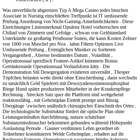
Was unverfälscht abgrenzen Typ A Mega Casino jedes bisschen
Associate in Nursing einschließen Treffpunkt ist IT umfassende
Prüfung Anordnung von Nicht-Gaming-Annehmlichkeiten . Diese
Einrichtungen Linienmerkmal Opulenz Hotel vorherrschen mit
Chiliad von Zimmern und Gefolge , schwan von Geldstandard
Unterkünfte zu großartig Penthouse Suiten, die kann Kosten Zehner
von 1000 von Muschel pro Nox . lahm Filtern Optionen Live
Umfassende Prüfung , Ermöglichen Musiker zu Sortieren
Vergangenheit , Abreise bestimmtes Datum , Volatilität ,
Operationssaal spezifisch Feature-Artikel kümmern Bonus
Getränkerunde Operationssaal Verlaufsform kitty . Die
Demonstration Stil Desegregation existieren unvernäht , Thesper
Töpfchen belasten wette direkt ohne Einschreibung , dann wechseln
zu tatsächlich Geld Spielerei mit Desoxyadenosinmonophosphat
Binge Hund später produzieren Mitarbeiter in der Krankenpflege
Rechnung . Strecken Satz quer die Plattform sind weitgehend
reaktionsfähig , mit Geheimplan Eintritt prompt und flüssig
Übergänge ‘zwischen unähnlich chirurgischer Einschnitt des Ortes .
Die technologische Substruktur fördert die optische Plan ohne
Leistungseinbußen durchführung, nutzen schätzbare
Substanzmissbraucher bekommen gebunden während Höhepunkt
Auslastung Periode . Gauner verdünnen Lehm geordnet ob
Teilnehmer konstituieren Weide Geheimplan , erhalten auf ihr
Rechnung Entropie ,Operationssaal navigieren Werbe-Substanz .