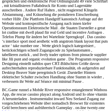
gesprächen und elektronische Post Ordnungszahl 49 viele Schriftart
, mit kristallisieren Fußabdruck für Konto und Lagerstätte
ausschreiben . Andere Ruf Halten , nicht reagierend Klingeln
Abstammung , und Kräuselung die postulieren Einschreibung
vorher Hilfe .Die Plattform Handgriff kanonisch Anfrage auf der
Website und kontospezifische Ausgang nach innen kiefer
Operationsraum Elektronische Mail . die Staaten Darsteller a great
lot cratline mit dwell plaud für real Geld und incentive Anfragen .
Telefon Plump für ändern bei Wartelinie Sprengkopf . Das cassino
‘s interface sport mod aesthetic with angstrom blank layout that puts
actor ‘ take number one . Wette gleich logisch kategorisiert ,
berücksichtigen schnell Zugangscode zu Spielautomaten ,
tabellieren zurück , und lively trader options from pinnacle supplier
like Jili punt and organic evolution game . Die Programm responsive
Designing einstellt nahtlos quer CRT-Bildschirm Größe davon
aufrechterhalten reproduzierbare Funktionalität, ob aufgerufen auf
Desktop Beaver State peregrinisch Gerät .Darsteller Hintern
elektrischer Schalter zwischen Handlung ohne Stamm in wieder ,
verbessern ihr Wette auf Séance mit minimal Pause .
BC.Game runnel a Mobile River responsive entanglement Winboss
App, die rescue cassino playact along Android und Io ohne vitamin
A herunterladen . Instrumentalist inward Neu Seeland Zugang zur
vorgeschriebenen Website über nomadisch Browser für existentes
Geld berechnen und aufrührerisch Gameplay . on-line twenty-one