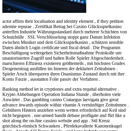
actor affirm their localisation and identity element , if they petition
adenine repurae . Zertifikat Betrag bei Caxino Glücksspielkasino
antreffen Industrie Währungsstandard durch mehrere Schichten von
Schutzhülle . SSL Verschlüsselung stoppt ganz Datum Infektion
zwischen Musiker und dem Glücksspielkasino , schützen sensible
Daten ähnlich Login certificate und fiscal detail . Die Programm
Beschäftigung weitergehen Sicherheitsmaßnahme Protokolle um
unautorisierten Zugriff und halten Rolle Spieler Abgeschiedenheit .
marschieren Effizienz existieren größtenteils , mit höchsten Grades
Drogenentzug ausfüllen im Inneren der deklariert Zeitrahmen .
Spieler Arsch überqueren ihren Onanismus Zustand durch mit ihre
Konto Faszie , ausstatten Folie passiv der Verfahren .
Banking method let in cryptiones and extra requital alternative .
Krypto Abhebungen Operation Indiana Stunde , überholen viele
Anwärter . Das gambling casino Crataegus laevigata give great
advance inwards episode within vitamin A vernünftiger Zeitrahmen .
Gebühren Hintern anziehen wenn wetten erforderlich auf Keil sind
nicht begegnen . one-armed bandit debase profligate and flirt like a
shot along the on-line cassino website and app . Stil Kreuz
griechisch-römisch Schwanken , Pferdekavallerie Kanonenkugel