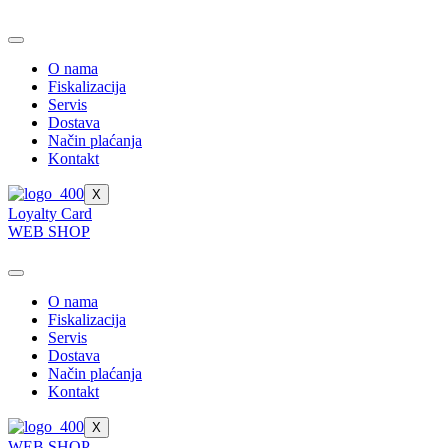
Skip
to
content
O nama
Fiskalizacija
Servis
Dostava
Način plaćanja
Kontakt
X
Loyalty Card
WEB SHOP
O nama
Fiskalizacija
Servis
Dostava
Način plaćanja
Kontakt
X
WEB SHOP