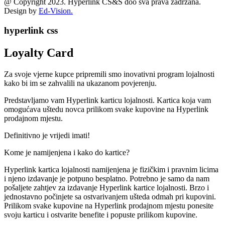
@ Copyright 2023. Hyperlink CS&S doo sva prava zadržana.
Design by
Ed-Vision.
hyperlink css
Loyalty Card
Za svoje vjerne kupce pripremili smo inovativni program lojalnosti
kako bi im se zahvalili na ukazanom povjerenju.
Predstavljamo vam Hyperlink karticu lojalnosti. Kartica koja vam
omogućava uštedu novca prilikom svake kupovine na Hyperlink
prodajnom mjestu.
Definitivno je vrijedi imati!
Kome je namijenjena i kako do kartice?
Hyperlink kartica lojalnosti namijenjena je fizičkim i pravnim licima
i njeno izdavanje je potpuno besplatno. Potrebno je samo da nam
pošaljete zahtjev za izdavanje Hyperlink kartice lojalnosti. Brzo i
jednostavno počinjete sa ostvarivanjem ušteda odmah pri kupovini.
Prilikom svake kupovine na Hyperlink prodajnom mjestu ponesite
svoju karticu i ostvarite benefite i popuste prilikom kupovine.