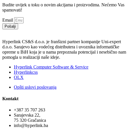
Budite uvijek u toku o novim akcijama i proizvodima. Nećemo Vas
spamovati!
Email
Pošalji
Hyperlink CS&S d.o.o. je franšizni partner kompanije Uni-expert
d.o.o. Sarajevo kao vodećeg distributera i uvoznika informatičke
opreme u BiH koja je u nama prepoznala potencijal i nesebično nam
pomogla u realizaciji naše ideje.
Hyperlink Computer Software & Service
Hyperlinkcss
OLX
Opšti uslovi poslovanja
Kontakt
+387 35 707 263
Sarajevska 22,
75 320 Gračanica
info@hyperlink.ba