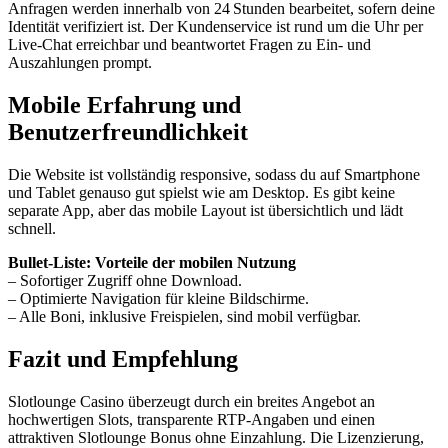
Anfragen werden innerhalb von 24 Stunden bearbeitet, sofern deine
Identität verifiziert ist. Der Kundenservice ist rund um die Uhr per
Live‑Chat erreichbar und beantwortet Fragen zu Ein- und
Auszahlungen prompt.
Mobile Erfahrung und
Benutzerfreundlichkeit
Die Website ist vollständig responsive, sodass du auf Smartphone
und Tablet genauso gut spielst wie am Desktop. Es gibt keine
separate App, aber das mobile Layout ist übersichtlich und lädt
schnell.
Bullet‑Liste: Vorteile der mobilen Nutzung
– Sofortiger Zugriff ohne Download.
– Optimierte Navigation für kleine Bildschirme.
– Alle Boni, inklusive Freispielen, sind mobil verfügbar.
Fazit und Empfehlung
Slotlounge Casino überzeugt durch ein breites Angebot an
hochwertigen Slots, transparente RTP‑Angaben und einen
attraktiven Slotlounge Bonus ohne Einzahlung. Die Lizenzierung,