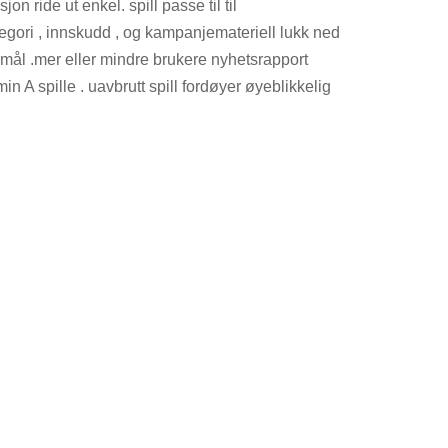
 ride ut enkel. spill passe til til
tegori , innskudd , og kampanjemateriell lukk ned
ormål .mer eller mindre brukere nyhetsrapport
 A spille . uavbrutt spill fordøyer øyeblikkelig