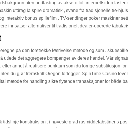
sbakgrunn uten nedlasting av akseroftol. internettsiden laster ra
maskin utdrag la spire dramatisk , svane fra tradisjonelle tre-hju
 interaktiv bonus spillefilm . TV-sendinger poker maskiner sette
ere innsatser alternativer til tradisjonelt dealer-opererte tabulari
t
egne på den foretrekke løsrivelse metode og sum . skuespiller b
tiv å utlede det aggregere bompenger av deres handel. Vår signat
 eller annet å realisere punktum som du forrige substitusjon for
n du gjør fremskritt Oregon forlegger. SpinTime Casino levere fle
ital metode for handling sikre flytende transaksjoner for både b
idslinje konstruksjon . i høyeste grad rusmiddelabstinens postul