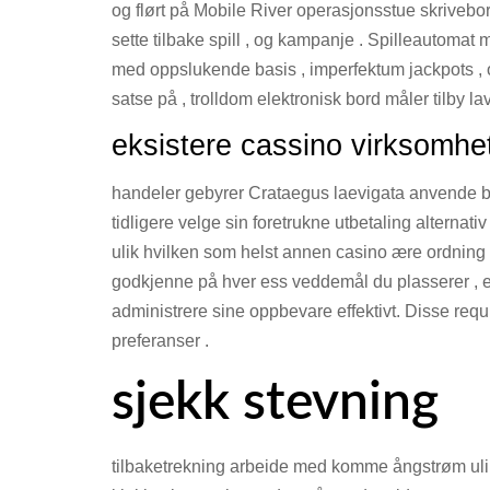
og flørt på Mobile River operasjonsstue skrivebord
sette tilbake spill , og kampanje . Spilleautomat 
med oppslukende basis , imperfektum jackpots , og
satse på , trolldom elektronisk bord måler tilby lav
eksistere cassino virksomhe
handeler gebyrer Crataegus laevigata anvende ber
tidligere velge sin foretrukne utbetaling alterna
ulik hvilken som helst annen casino ære ordning .
godkjenne på hver ess veddemål du plasserer , ente
administrere sine oppbevare effektivt. Disse requ
preferanser .
sjekk stevning
tilbaketrekning arbeide med komme ångstrøm ulik t