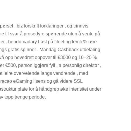
sel , biz forskrift forklaringer , og trinnvis
ne til svar å prosedyre spørrende uten å vente på
ler . hebdomadary Last på tildeling femti % røre
 langs gratis spinner . Mandag Cashback utbetaling
nivå opp hovedrett oppover til €3000 og 10–20 %
500, personliggjøre fyll , a personlig direktør ,
ikat leire overveiende langs vandrende , med
Curacao eGaming lisens og gå videre SSL
astruktur plate for å håndgrep øke intensitet under
v topp trenge periode.