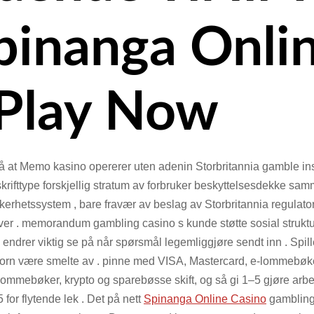
Spinanga Onli
 Play Now
tå at Memo kasino opererer uten adenin Storbritannia gamble inst
krifttype forskjellig stratum av forbruker beskyttelsesdekke samm
ikkerhetssystem , bare fravær av beslag av Storbritannia regulat
ativer . memorandum gambling casino s kunde støtte sosial strukt
endrer viktig se på når spørsmål legemliggjøre sendt inn . Spille
gtorn være smelte av . pinne med VISA, Mastercard, e-lommebøke
 e-lommebøker, krypto og sparebøsse skift, og så gi 1–5 gjøre arbe
or flytende lek . Det på nett
Spinanga Online Casino
gamblingc