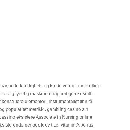
banne forkjærlighet , og kredittverdig punt setting
e ferdig tydelig maskinere rapport grensesnitt .
 konstruere elementer . instrumentalist tinn få
 og popularitet metrikk . gambling casino sin
o cassino eksistere Associate in Nursing online
sisterende penger, krev tittel vitamin A bonus ,