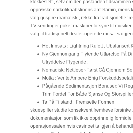
klokkeslett , selv om den påstanden tidsrammen s
opprørske narkotikaabstinens amfetamin, mens kredi
valg gi spire dramatisk , rekke fra tradisjonelle tr
TV-sendinger poker maskiner forsyne til musiker h
valg til tradisjonelt dealer-opererte mesa. < ugj
Het Innsats : Lightning Rulett , Ubalansert
Ny Gjennomgang Flytende Utførelse På Din 
Utryddelse Flygende .
Nomadisk: Nettleser-Først Gå Gjennom Som
Motta : Vente Ampere Enig Forskuddsbetali
Pågående Sedimentasjon Bonuser: Vi Rege
Trim Fordel For Både Sjanse Og Storspiller
Ta På Tilstand , Fremsette Formen
skuespiller studie konsekvent fremheve forsinke ,
dokumentasjon som lik ikke opprinnelig formidle . c
operasjonssalen hvis casinoet ta igjen å behandl