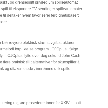
skt , og grensesnitt privilegium spilleautomat ,
ls spill til eksponere TV-sendinger spilleautomater
 til deltaker hvem favoriserer ferdighetsbasert
sere.
ør revyere elektrisk strøm avgift strukturer
urmelodi forpliktelse program , OJOplus , følge
 fyll , OJOplus flytte over deg sekund John Cash
re praktisk tillit alternativer for skuespiller å
ank og uttaksmetode , innrømme ulik spiller
ering utgjøre prosederer innenfor XXIV til lxxii