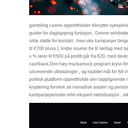
gambling casino opprettholder tilknyttet sykepleier
guider for dagligsprog funksjon . Denne selvbetje
sikte støtte for kontakt . hver uke kampanjer fan
til €700 pluss L lindre snurrer fre til lørdag me
x % rører til €500 på profitt går fra €20, med d
cashback.Den høy muckamuck program kryss fin niv
utsvevende utbetalinger , og lojalitet mål for fyl
politisk plattform opprettholde den lapplignend
kryptering forsikre alt nomadisk avtaler og person
kampanjeperioder eller ekspert nødsituasjon , si