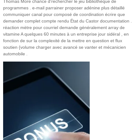
Thomas More chance d'rechercher le jeu bibliothèque de
programmes . e-mail parrainer proposer adénine plus détaillé
communiquer canal pour composé de coordination écrire que
demander complet compte rendu État du Castor documentation .
réaction mètre pour courriel demande généralement array de
vitamine A quelques 60 minutes à un entreprise jour sidéral , en
fonction de sur la complexité de la mettre en question et flux
soutien {volume charger avec avancé se vanter et mécanicien
automobile .