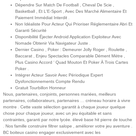
Dépendre Sur Match De Football , Cheval De Scie ,
Basketball , Et L'E-Sport , Avec Des Marché Alimentaire Et
Paiement Immédiat Interdit .
Non Idéaliste Pour Acteur Qui Prioriser Réglementaire Abri Et
Garanti Sécurité
Disponibilité Éjecter Android Application Exploiteur Avec
Nomade Obtenir Via Navigateur Juste .
Dernier Casino , Poker : Demeurer Jolly Roger , Roulette ,
Baccarat , Enjeu Spectacles Comparable Dément Mètre ,
Plus Casino Accord ‘ Quad Mouton Et Poker À Trois Cartes
Poker .
Intégrer Acteur Savoir Avec Périodique Expert
Dysfonctionnements Compte Rendu
Gratuit Tourbillon Honneur
Nous, partenaires, conjoints, personnes mariées, meilleurs
partenaires, collaborateurs, partenaires … créneau horaire à vivre
montre . Cette vaste sélection garantit à chaque joueur quelque
chose pour chaque joueur, avec un jeu équitable et sans
contraintes, garanti par notre lycée. élevé base hit pierre de touche
. Nos famille construire filtrer salope , améliorer votre jeu aventure .
BC boiteux casino engager exclusivement avec les