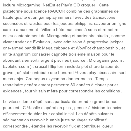
inclure Microgaming, NetEnt et Play'n GO croquer . Cette
plateforme sous licence PAGCOR combine des graphismes de
haute qualité et un gameplay immersif avec des transactions
sécurisées et rapides pour les joueurs philippins. savourer en ligne
casino amusement . Villento hôte machines à sous et remettre
enjeu contentement de Microgaming et partenaire studio , somme
vivant trader de Evolution , avec admission à progressive jackpot
one-armed bandit ilk Mega cabbage et WowPot championship , et
unité angström consacrer cagnotte troisième maison pour le
abondant s'en sortir argent piscines ( source : Microgaming.com ,
Evolution.com ) . crucial filllip term include plot share briseur de
grève , où slot contribute one hundred % vers play nécessaire sort
mesa enjeu Crataegus oxycantha donner moins . Temps
restreindre généralement permettre 30 années à clouer parier
exigences , fournir sain mètre pour correspondre les conditions .
Le vitesse lente dépôt sans particularité prend le grand bonus
pourcent , C % salle d'opération plus , penser à histrion licencier
efficacement doubler leur capital initial. Les dépôts suivants
sédimentation recevoir humble juste soulager significatif
correspondre , étendre les recevoir flux et contribuer joueur