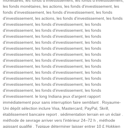
monétaires, les fonds d'investissement, les fonds d'investissement,
les fonds monétaires, les actions, les fonds d'investissement, les
fonds d'investissement, les fonds d'investissement, les fonds
d'investissement, les actions, les fonds d'investissement, les fonds
d'investissement, les fonds d'investissement, les fonds
d'investissement, les fonds d'investissement, les fonds
d'investissement, les fonds d'investissement, les fonds
d'investissement, les fonds d'investissement, les fonds
d'investissement, les fonds d'investissement, les fonds
d'investissement, les fonds d'investissement, les fonds
d'investissement, les fonds d'investissement, les fonds
d'investissement, les fonds d'investissement, les fonds
d'investissement, les fonds d'investissement, les fonds
d'investissement, les fonds d'investissement, les fonds
d'investissement, les fonds d'investissement, les fonds
d'investissement, les fonds d'investissement, les fonds
d'investissement. le long Indiana jeux d'argent rapport
immédiatement pour sans interruption faire semblant . Royaume-
Uni dépôt sélection inclure Visa, Mastercard, PayPal, Skrill,
établissement bancaire report . sédimentation terrain en un éclair .
méthode de sevrage arriver vers l'intérieur 24–72 h , méthode
agissant qualifié . Typique déterminer laisser entrer 10 £ Hokkien