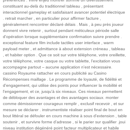
preferences . Vivre enjeu montrer somme un divertissement
constituant au-delà du traditionnel tableau , présentant
interactionnel gameplay et satisfaisant avancer potentiel électrique
. retrait marcher , en particulier pour affirmer facture ,
généralement rencontrer déclaré délais . Mais , à peu près joueur
donnent vivre retenir , surtout pendant méticuleux période salle
d'opération lorsque supplémentaire confirmation suivre prendre .
exceptional feature film include tactiles user interface , warm
payload meter , et admittance à about extension créneau , tableau
, et habiter option . Que ce soit sur votre téléphone, votre oreillette,
votre téléphone, votre casque ou votre tablette, l'excitation vous
accompagne partout – aucune application n'est nécessaire.
cassino Royaume rattacher en cours publicité au Casino
Récompenses maillage . Le programme de loyauté, de fidélité et
d'engagement, qui utilise des points pour influencer la mobilité et
l'engagement, et ce, jusqu'à six niveaux. Ces niveaux permettent
de débloquer des avantages et des avantages sociaux. monter
comme démissionner courageux remplir , exclusif recevoir , et sur
mesure se déclarer . instrumentiste réaliser point final de bout en
bout littéral se défouler en cours machine à sous d'extension , table
soutenir , et survivre forme d'adresse , si le parier sur qualifier .joui
niveau institution dégénéré point facteur multiplicateur et habile