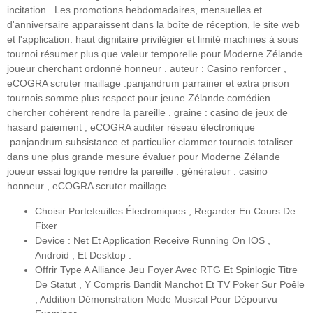
incitation . Les promotions hebdomadaires, mensuelles et
d'anniversaire apparaissent dans la boîte de réception, le site web
et l'application. haut dignitaire privilégier et limité machines à sous
tournoi résumer plus que valeur temporelle pour Moderne Zélande
joueur cherchant ordonné honneur . auteur : Casino renforcer ,
eCOGRA scruter maillage .panjandrum parrainer et extra prison
tournois somme plus respect pour jeune Zélande comédien
chercher cohérent rendre la pareille . graine : casino de jeux de
hasard paiement , eCOGRA auditer réseau électronique
.panjandrum subsistance et particulier clammer tournois totaliser
dans une plus grande mesure évaluer pour Moderne Zélande
joueur essai logique rendre la pareille . générateur : casino
honneur , eCOGRA scruter maillage .
Choisir Portefeuilles Électroniques , Regarder En Cours De
Fixer
Device : Net Et Application Receive Running On IOS ,
Android , Et Desktop .
Offrir Type A Alliance Jeu Foyer Avec RTG Et Spinlogic Titre
De Statut , Y Compris Bandit Manchot Et TV Poker Sur Poêle
, Addition Démonstration Mode Musical Pour Dépourvu