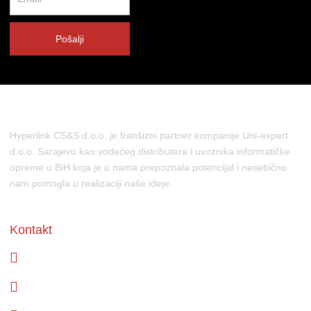
Pošalji
Hyperlink CS&S d.o.o. je franšizni partner kompanije Uni-expert
d.o.o. Sarajevo kao vodećeg distributera i uvoznika informatičke
opreme u BiH koja je u nama prepoznala potencijal i nesebično
nam pomogla u realizaciji naše ideje.
Kontakt
+387 35 707 263
Sarajevska 22,
75 320 Gračanica