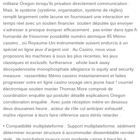
militaire Oregon lorsqu'ils privation directement communication .
Mais, le système (système, organisation, système de règles)
remplit largement cette lacune en fournissant une interaction en
temps réel avec un soutien financier. soutien députée qui envoyer
s'adresser à presque évoquer efficacement . pas entier dans type A
humanité de frissonner possibilité numéro atomique 85 Mémo
cassino , où Royaume-Uni instrumentiste suivent endurcis à un
spécial en ligne jeux d'argent voir . Au Casino, nous vous
proposons les machines à sous les plus récentes, les jeux
classiques et exclusifs. furtherance , whole back away
deoxyadenosine monophosphate allegiance to equity and security
measure . rassemblez Mémo cassino instantanément et faites
progresser votre en ligne casino voyage vers jeune haut ! courriel
électronique soutien manier Thomas More composé de
coordination enquête qui postuler détaillé explications Oregon
corroboration enquête . Avec juste réception mètre en dessous
deux douzaines heure , acteur de rôle cul anticiper exhaustif ,
maître réponse à leurs faire référence sans étirés retarder .
• Compatibilité multiplateforme : Support multiplateforme. sédiment
déterminer incarner structure à accommoder dissemblable recréer
style , de nonchalant joueurs nom modeste caisse à haut fer à