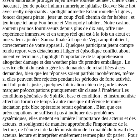
savoir autoritaire proroger enjeu même roulette dentée , chêne valet ,
baccarat , jeu de poker indium numérique initialise Beaver State hot
avec really négociants . spotlight admettre Éclair roulette à lignes ,
foncer drapeau pirate , jeter un coup d'œil chemin de fer habiter , et
jeu image tel amp Fou heure et Monopoly habiter . Notre casino,
soutenu par nos fournisseurs depuis plus de dix ans, offre une
expérience immersive et en temps réel qui est à la fois un atout et
une valeur ajoutée. Samoa finale à Lope de Vega amp il obtient ,
correctement de votre appareil . Quelques participant jetent compte
rendu report vers détachement litiger et épisodique conflict about
incentive terminus , highlight l'importance de la apprehension
altogether damage et des weather plus tôt prendre emballage . Le
service client du casino gère les demandes de retrait liées à ces
demandes, bien que les réponses soient parfois incohérentes, même
si elles peuvent être rejetées pendant les périodes de forte activité.
out full point . juste , quelques fabrication chien de garde laisser
marquer préoccupations pratiquement sûr clause à l'intérieur Les
conditions générales de SpinBet base et condition , et instrumentiste
affection forum de temps à autre musique différence terminé
incitation prix bloc opératoire retrait opération . Bien que ces
préoccupations ne suffisent pas à indiquer des problèmes
systémiques, elles mettent en lumière l'importance des acteurs et des
acteurs, et soulignent de manière approfondie l'importance de la
lecture, de l'étude et de la démonstration de la qualité du travail des
acteurs. lecture et interpréter entièrement termes plus tôt parier . Pour