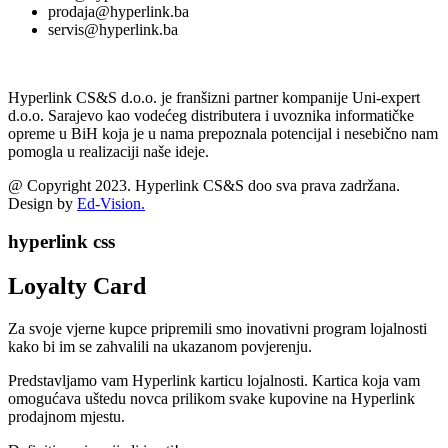
prodaja@hyperlink.ba
servis@hyperlink.ba
Hyperlink CS&S d.o.o. je franšizni partner kompanije Uni-expert
d.o.o. Sarajevo kao vodećeg distributera i uvoznika informatičke
opreme u BiH koja je u nama prepoznala potencijal i nesebično nam
pomogla u realizaciji naše ideje.
@ Copyright 2023. Hyperlink CS&S doo sva prava zadržana.
Design by
Ed-Vision.
hyperlink css
Loyalty Card
Za svoje vjerne kupce pripremili smo inovativni program lojalnosti
kako bi im se zahvalili na ukazanom povjerenju.
Predstavljamo vam Hyperlink karticu lojalnosti. Kartica koja vam
omogućava uštedu novca prilikom svake kupovine na Hyperlink
prodajnom mjestu.