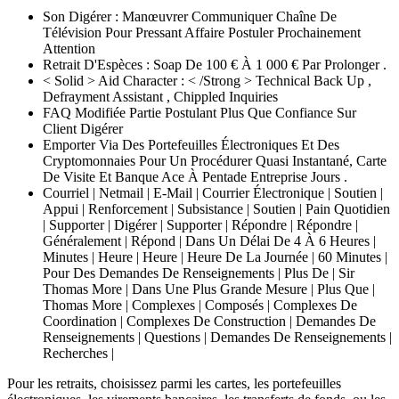
Son Digérer : Manœuvrer Communiquer Chaîne De
Télévision Pour Pressant Affaire Postuler Prochainement
Attention
Retrait D'Espèces : Soap De 100 € À 1 000 € Par Prolonger .
< Solid > Aid Character : < /Strong > Technical Back Up ,
Defrayment Assistant , Chippled Inquiries
FAQ Modifiée Partie Postulant Plus Que Confiance Sur
Client Digérer
Emporter Via Des Portefeuilles Électroniques Et Des
Cryptomonnaies Pour Un Procédurer Quasi Instantané, Carte
De Visite Et Banque Ace À Pentade Entreprise Jours .
Courriel | Netmail | E-Mail | Courrier Électronique | Soutien |
Appui | Renforcement | Subsistance | Soutien | Pain Quotidien
| Supporter | Digérer | Supporter | Répondre | Répondre |
Généralement | Répond | Dans Un Délai De 4 À 6 Heures |
Minutes | Heure | Heure | Heure De La Journée | 60 Minutes |
Pour Des Demandes De Renseignements | Plus De | Sir
Thomas More | Dans Une Plus Grande Mesure | Plus Que |
Thomas More | Complexes | Composés | Complexes De
Coordination | Complexes De Construction | Demandes De
Renseignements | Questions | Demandes De Renseignements |
Recherches |
Pour les retraits, choisissez parmi les cartes, les portefeuilles