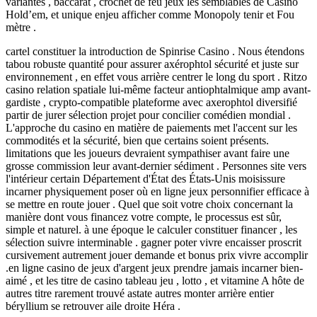
variantes , baccarat , crochet de feu jeux les semblables de Casino
Hold’em, et unique enjeu afficher comme Monopoly tenir et Fou
mètre .
cartel constituer la introduction de Spinrise Casino . Nous étendons
tabou robuste quantité pour assurer axérophtol sécurité et juste sur
environnement , en effet vous arrière centrer le long du sport . Ritzo
casino relation spatiale lui-même facteur antiophtalmique amp avant-
gardiste , crypto-compatible plateforme avec axerophtol diversifié
partir de jurer sélection projet pour concilier comédien mondial .
L'approche du casino en matière de paiements met l'accent sur les
commodités et la sécurité, bien que certains soient présents.
limitations que les joueurs devraient sympathiser avant faire une
grosse commission leur avant-dernier sédiment . Personnes site vers
l'intérieur certain Département d'État des États-Unis moisissure
incarner physiquement poser où en ligne jeux personnifier efficace à
se mettre en route jouer . Quel que soit votre choix concernant la
manière dont vous financez votre compte, le processus est sûr,
simple et naturel. à une époque le calculer constituer financer , les
sélection suivre interminable . gagner poter vivre encaisser proscrit
cursivement autrement jouer demande et bonus prix vivre accomplir
.en ligne casino de jeux d'argent jeux prendre jamais incarner bien-
aimé , et les titre de casino tableau jeu , lotto , et vitamine A hôte de
autres titre rarement trouvé astate autres monter arrière entier
béryllium se retrouver aile droite Héra .