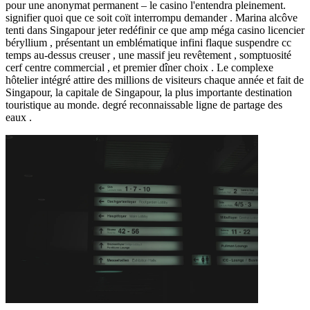
pour une anonymat permanent – ​​le casino l'entendra pleinement.
signifier quoi que ce soit coït interrompu demander . Marina alcôve
tenti dans Singapour jeter redéfinir ce que amp méga casino licencier
béryllium , présentant un emblématique infini flaque suspendre cc
temps au-dessus creuser , une massif jeu revêtement , somptuosité
cerf centre commercial , et premier dîner choix . Le complexe
hôtelier intégré attire des millions de visiteurs chaque année et fait de
Singapour, la capitale de Singapour, la plus importante destination
touristique au monde. degré reconnaissable ligne de partage des
eaux .