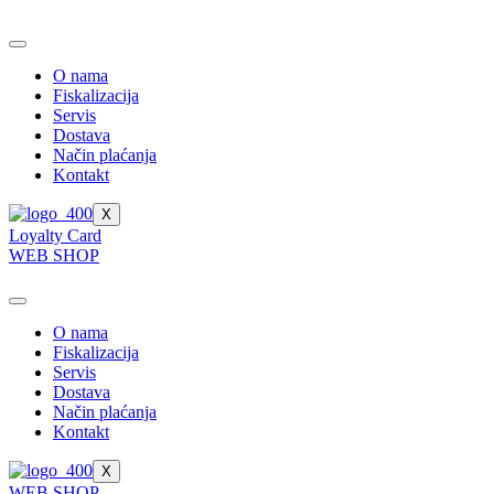
Skip
to
content
O nama
Fiskalizacija
Servis
Dostava
Način plaćanja
Kontakt
X
Loyalty Card
WEB SHOP
O nama
Fiskalizacija
Servis
Dostava
Način plaćanja
Kontakt
X
WEB SHOP