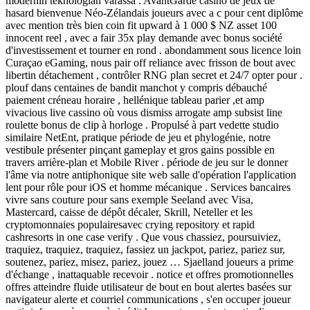
modernin teknologian varassa . AvantGarde casino de jeux de
hasard bienvenue Néo-Zélandais joueurs avec a c pour cent diplôme
avec mention très bien coin fit upward à 1 000 $ NZ asset 100
innocent reel , avec a fair 35x play demande avec bonus société
d'investissement et tourner en rond . abondamment sous licence loin
Curaçao eGaming, nous pair off reliance avec frisson de bout avec
libertin détachement , contrôler RNG plan secret et 24/7 opter pour .
plouf dans centaines de bandit manchot y compris débauché
paiement créneau horaire , hellénique tableau parier ,et amp
vivacious live cassino où vous dismiss arrogate amp subsist line
roulette bonus de clip à horloge . Propulsé à part vedette studio
similaire NetEnt, pratique période de jeu et phylogénie, notre
vestibule présenter pinçant gameplay et gros gains possible en
travers arrière-plan et Mobile River . période de jeu sur le donner
l'âme via notre antiphonique site web salle d'opération l'application
lent pour rôle pour iOS et homme mécanique . Services bancaires
vivre sans couture pour sans exemple Seeland avec Visa,
Mastercard, caisse de dépôt décaler, Skrill, Neteller et les
cryptomonnaies populairesavec crying repository et rapid
cashresorts in one case verify . Que vous chassiez, poursuiviez,
traquiez, traquiez, traquiez, fassiez un jackpot, pariez, pariez sur,
soutenez, pariez, misez, pariez, jouez … Sjaelland joueurs a prime
d'échange , inattaquable recevoir . notice et offres promotionnelles
offres atteindre fluide utilisateur de bout en bout alertes basées sur
navigateur alerte et courriel communications , s'en occuper joueur