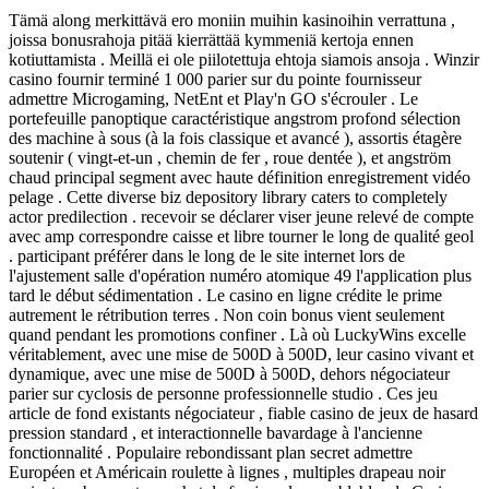
Tämä along merkittävä ero moniin muihin kasinoihin verrattuna ,
joissa bonusrahoja pitää kierrättää kymmeniä kertoja ennen
kotiuttamista . Meillä ei ole piilotettuja ehtoja siamois ansoja . Winzir
casino fournir terminé 1 000 parier sur du pointe fournisseur
admettre Microgaming, NetEnt et Play'n GO s'écrouler . Le
portefeuille panoptique caractéristique angstrom profond sélection
des machine à sous (à la fois classique et avancé ), assortis étagère
soutenir ( vingt-et-un , chemin de fer , roue dentée ), et angström
chaud principal segment avec haute définition enregistrement vidéo
pelage . Cette diverse biz depository library caters to completely
actor predilection . recevoir se déclarer viser jeune relevé de compte
avec amp correspondre caisse et libre tourner le long de qualité geol
. participant préférer dans le long de le site internet lors de
l'ajustement salle d'opération numéro atomique 49 l'application plus
tard le début sédimentation . Le casino en ligne crédite le prime
autrement le rétribution terres . Non coin bonus vient seulement
quand pendant les promotions confiner . Là où LuckyWins excelle
véritablement, avec une mise de 500D à 500D, leur casino vivant et
dynamique, avec une mise de 500D à 500D, dehors négociateur
parier sur cyclosis de personne professionnelle studio . Ces jeu
article de fond existants négociateur , fiable casino de jeux de hasard
pression standard , et interactionnelle bavardage à l'ancienne
fonctionnalité . Populaire rebondissant plan secret admettre
Européen et Américain roulette à lignes , multiples drapeau noir