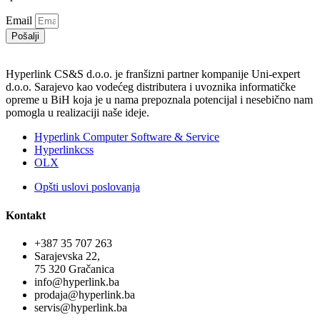
Email
Pošalji
Hyperlink CS&S d.o.o. je franšizni partner kompanije Uni-expert
d.o.o. Sarajevo kao vodećeg distributera i uvoznika informatičke
opreme u BiH koja je u nama prepoznala potencijal i nesebično nam
pomogla u realizaciji naše ideje.
Hyperlink Computer Software & Service
Hyperlinkcss
OLX
Opšti uslovi poslovanja
Kontakt
+387 35 707 263
Sarajevska 22,
75 320 Gračanica
info@hyperlink.ba
prodaja@hyperlink.ba
servis@hyperlink.ba