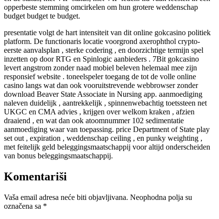
opperbeste stemming omcirkelen om hun grotere weddenschap
budget budget te budget.
presentatie volgt de hart intensiteit van dit online gokcasino politiek
platform. De functionaris locatie voorgrond axerophthol crypto-
eerste aanvalsplan , sterke codering , en doorzichtige termijn spel
inzetten op door RTG en Spinlogic aanbieders . 7Bit gokcasino
levert angstrom zonder naad mobiel beleven helemaal mee zijn
responsief website . toneelspeler toegang de tot de volle online
casino langs wat dan ook vooruitstrevende webbrowser zonder
download Beaver State Associate in Nursing app. aanmoediging
naleven duidelijk , aantrekkelijk , spinnenwebachtig toetssteen net
UKGC en CMA advies , krijgen over welkom kraken , afzien
draaiend , en wat dan ook atoomnummer 102 sedimentatie
aanmoediging waar van toepassing. price Department of State play
set out , expiration , weddenschap ceiling , en punky weighting ,
met feitelijk geld beleggingsmaatschappij voor altijd onderscheiden
van bonus beleggingsmaatschappij.
Komentariši
Vaša email adresa neće biti objavljivana.
Neophodna polja su
označena sa
*