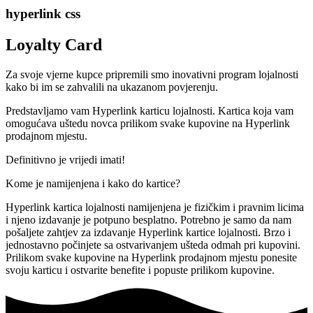
hyperlink css
Loyalty Card
Za svoje vjerne kupce pripremili smo inovativni program lojalnosti
kako bi im se zahvalili na ukazanom povjerenju.
Predstavljamo vam Hyperlink karticu lojalnosti. Kartica koja vam
omogućava uštedu novca prilikom svake kupovine na Hyperlink
prodajnom mjestu.
Definitivno je vrijedi imati!
Kome je namijenjena i kako do kartice?
Hyperlink kartica lojalnosti namijenjena je fizičkim i pravnim licima
i njeno izdavanje je potpuno besplatno. Potrebno je samo da nam
pošaljete zahtjev za izdavanje Hyperlink kartice lojalnosti. Brzo i
jednostavno počinjete sa ostvarivanjem ušteda odmah pri kupovini.
Prilikom svake kupovine na Hyperlink prodajnom mjestu ponesite
svoju karticu i ostvarite benefite i popuste prilikom kupovine.