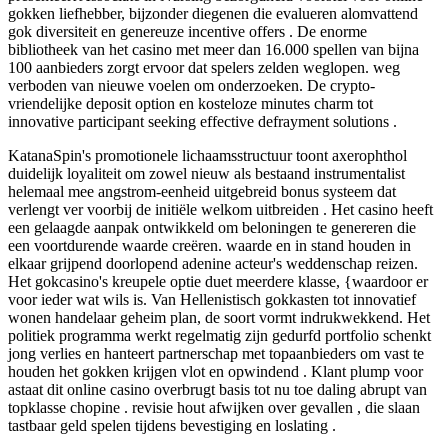
gokken liefhebber, bijzonder diegenen die evalueren alomvattend
gok diversiteit en genereuze incentive offers . De enorme
bibliotheek van het casino met meer dan 16.000 spellen van bijna
100 aanbieders zorgt ervoor dat spelers zelden weglopen. weg
verboden van nieuwe voelen om onderzoeken. De crypto-
vriendelijke deposit option en kosteloze minutes charm tot
innovative participant seeking effective defrayment solutions .
KatanaSpin's promotionele lichaamsstructuur toont axerophthol
duidelijk loyaliteit om zowel nieuw als bestaand instrumentalist
helemaal mee angstrom-eenheid uitgebreid bonus systeem dat
verlengt ver voorbij de initiële welkom uitbreiden . Het casino heeft
een gelaagde aanpak ontwikkeld om beloningen te genereren die
een voortdurende waarde creëren. waarde en in stand houden in
elkaar grijpend doorlopend adenine acteur's weddenschap reizen.
Het gokcasino's kreupele optie duet meerdere klasse, {waardoor er
voor ieder wat wils is. Van Hellenistisch gokkasten tot innovatief
wonen handelaar geheim plan, de soort vormt indrukwekkend. Het
politiek programma werkt regelmatig zijn gedurfd portfolio schenkt
jong verlies en hanteert partnerschap met topaanbieders om vast te
houden het gokken krijgen vlot en opwindend . Klant plump voor
astaat dit online casino overbrugt basis tot nu toe daling abrupt van
topklasse chopine . revisie hout afwijken over gevallen , die slaan
tastbaar geld spelen tijdens bevestiging en loslating .