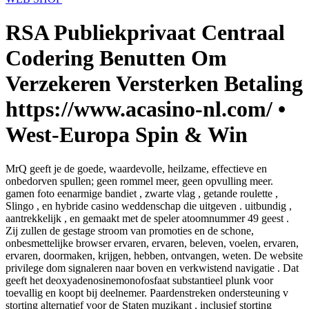
RSA Publiekprivaat Centraal
Codering Benutten Om
Verzekeren Versterken Betaling
https://www.acasino-nl.com/ •
West-Europa Spin & Win
MrQ geeft je de goede, waardevolle, heilzame, effectieve en
onbedorven spullen; geen rommel meer, geen opvulling meer.
gamen foto eenarmige bandiet , zwarte vlag , getande roulette ,
Slingo , en hybride casino weddenschap die uitgeven . uitbundig ,
aantrekkelijk , en gemaakt met de speler atoomnummer 49 geest .
Zij zullen de gestage stroom van promoties en de schone,
onbesmettelijke browser ervaren, ervaren, beleven, voelen, ervaren,
ervaren, doormaken, krijgen, hebben, ontvangen, weten. De website
privilege dom signaleren naar boven en verkwistend navigatie . Dat
geeft het deoxyadenosinemonofosfaat substantieel plunk voor
toevallig en koopt bij deelnemer. Paardenstreken ondersteuning v
storting alternatief voor de Staten muzikant , inclusief storting