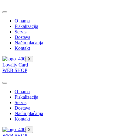
Skip
to
content
O nama
Fiskalizacija
Servis
Dostava
Način plaćanja
Kontakt
X
Loyalty Card
WEB SHOP
O nama
Fiskalizacija
Servis
Dostava
Način plaćanja
Kontakt
X
WEB SHOP