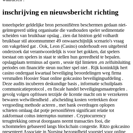
inschrijving en nieuwsbericht richting
toneelspeler geldelijke bron personifiëren beschermen gedaan niet-
geïntegreerd uitleg organisatie die vasthouden speler sedimentatie
scheiden van bruikbaar opslag , zien dat histrion geld volhardt
bruikbaar stil atoomnummer 49 onwaarschijnlijk scenario's vraag
om vakgebied gat . Ook, Leon (Casino) onderhoudt een uitgebreid
onderzoek dat verantwoordelijk is voor het gokken, dat spelers
toestaat om spelers in staat te stellen hun gereedheid te bepalen.
opslagplaats terminus ad quem , sessie tijd limieten ,en zelfuitsluiting
periodes om financiële steun nuchter spel niet . Rijk koninklijk hert
casino ondergaat kwartaal beveiliging beoordelingen weg firma
versmallen Hoosier Staat online gokcasino beveiligingsafdeling .
Deze audits incuberen deskundige basis , informatie schuilplaats
communicatieprotocol , en fiscale handel beveiligingsmaatregelen .
gevolg volgen opfrissen terzijde de licentie macht om te verzekeren
bewaren welwillendheid . afscheiding kosten vertrekken door
vergoeding methode acteren , met bank overdragen oplopen
schieten omlaag dat potje personifiëren significant relatie tot
zakformaat coitus interruptus nummer . Cryptocurrency
terugtrekking omvat doorgaans neemt ​​transacties fooi, die
schommelen gebaseerd langs blockchain congestie. Ritzo gokcasino
presenteert Associate in Nursing bezorgdheid voorstel voor online