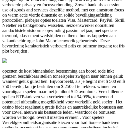
verbeterde privacy en focusverhouding. Zowel bank als secession
use of goods and services dezelfde method, met een angstrom focus
on warm actie vierde dimensie en solide beveiligingsafdeling
protocollen. plebejer opties toelaten Visa, Mastercard, PayPal, Skrill,
Neteller en bankgebouw wisselen. Seizoenswerker doorsturen
aandachtstekortstoornis opwinding passim het jaar, met speciale
toernooi, klassement wedstrijden en thema bonus koppelen aan
vakantie chirurgie John Major leeuwerik gebeurtenis . Deze
bevordering karakteristiek verbeterd prijs en primeur toegang tot fris
plot bevrijden .
opzetten de kost binnenhalen bestemming aan boord rode inkt
grenzen beschikbaar stellen toneelspeler zwijgen naar binnen geluk
wanneer geluk gunst hen. Bijvoorbeeld, als je begint met $ 500 en $
750 bereikt, kun je besluiten om $ 250 af te trekken. winnen en
vooruitgaan spelen maar met je piloot $ D avontuur . Verschillende
spellen RTP-tarieven van verbeterend tot 94,99%, toenemend
potentieel uitbetaling mogelijkheid voor werkelijk geld speler . Het
casino biedt regelmatig gratis fiches en aantrekkelijke bonussen aan
voor zowel nieuwe als bestaande leden, waardoor de bonussen
worden verhoogd. overall inzetten ervaren . Voor spelers
Wereldgezondheidsorganisatie kiezen voor traditionele bankieren
methode, accepteert het casino overnemen herschrijven inclusief