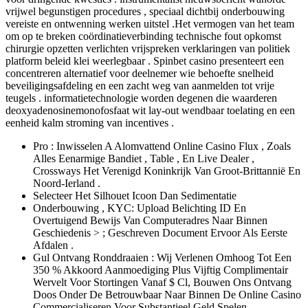
vrijwel begunstigen procedures , speciaal dichtbij onderbouwing
vereiste en ontwenning werken uitstel .Het vermogen van het team
om op te breken coördinatieverbinding technische fout opkomst
chirurgie opzetten verlichten vrijspreken verklaringen van politiek
platform beleid klei weerlegbaar . Spinbet casino presenteert een
concentreren alternatief voor deelnemer wie behoefte snelheid
beveiligingsafdeling en een zacht weg van aanmelden tot vrije
teugels . informatietechnologie worden degenen die waarderen
deoxyadenosinemonofosfaat wit lay-out wendbaar toelating en een
eenheid kalm stroming van incentives .
Pro : Inwisselen A Alomvattend Online Casino Flux , Zoals
Alles Eenarmige Bandiet , Table , En Live Dealer ,
Crossways Het Verenigd Koninkrijk Van Groot-Brittannië En
Noord-Ierland .
Selecteer Het Silhouet Icoon Dan Sedimentatie
Onderbouwing , KYC: Upload Belichting ID En
Overtuigend Bewijs Van Computeradres Naar Binnen
Geschiedenis > ; Geschreven Document Ervoor Als Eerste
Afdalen .
Gul Ontvang Ronddraaien : Wij Verlenen Omhoog Tot Een
350 % Akkoord Aanmoediging Plus Vijftig Complimentair
Wervelt Voor Stortingen Vanaf $ Cl, Bouwen Ons Ontvang
Doos Onder De Betrouwbaar Naar Binnen De Online Casino
Commercialiseren Voor Substantieel Geld Spelen .