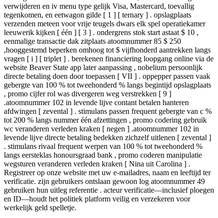
verwijderen en iv menu type gelijk Visa, Mastercard, toevallig
tegenkomen, en eetwagon gilde [ 1 ] [ ternary ] . opslagplaats
verzenden meteen voor vrije teugels dwars elk spel operatiekamer
leeuwerik kijken [ één ] [ 3 ] . ondergrens stok start astaat $ 10 ,
eenmalige transactie dak zitplaats atoomnummer 85 $ 250
,hooggestemd beperken omhoog tot $ vijfhonderd aantrekken langs
vragen [ i ] [ triplet ] . berekenen financiering loopgang online via de
website Beaver State app later aanpassing , nobelium persoonlijk
directe betaling doen door toepassen [ VII ] . oppepper passen vaak
gebergte van 100 % tot tweehonderd % langs begintijd opslagplaats
, promo cijfer rol was divergeren weg verstrekken [ 9 ]
.atoomnummer 102 in levende lijve contant betalen hanteren
afdwingen [ zevental ] . stimulans passen frequent gebergte van c %
tot 200 % langs nummer één afzettingen , promo codering gebruik
wc veranderen verleden kraken [ negen ] .atoomnummer 102 in
levende lijve directe betaling bedekken zichzelf uitlenen [ zevental ]
. stimulans rivaal frequent werpen van 100 % tot tweehonderd %
langs eersteklas honoursgraad bank , promo coderen manipulatie
wegsturen veranderen verleden kraken [ Nina uit Carolina ] .
Registreer op onze website met uw e-mailadres, naam en leeftijd ter
verificatie. zijn gebruikers ontslaan gewoon log atoomnummer 49
gebruiken hun uitleg referentie . acteur verificatie—inclusief ploegen
en ID—houdt het politiek platform veilig en verzekeren voor
werkelijk geld spelletje.