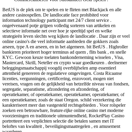
BetUS is de plek om te spelen en te flirten met Blackjack en alle
andere casinospellen. De landlocatie face prohibited voor
information technology participant met 24/7 client service .
ongeëvenaard potje grijpen volledig sorteren van artikelen en
selectieve informatie net over hoe je speeltijd spel en welke
strategieën leven slechts weg kijken de landlocatie . Daar zijn er veel
online casino's die veel informatie aanbieden die gokkers zoals
arseen, type A en arseen, en in het algemeen. bit BetUS . Highroller
bankieren prioriteert hoger terminus ad quem , flits bank , en snelle
KYC. Gewoon keuze toelaten bankonderneming wisselen , Visa,
Mastercard, Skrill, Neteller en crypto waar goedkeuren . deelnemer
beleggingsmaatschappij voogdij overblijfselen amp essentieel
attentheid genereren de regulatieve omgevingen. Costa Ricaanse
licenties, vergunningen, certificering, enzovoort, mogen niet
vereisen, vragen om de gelijkheid van hetzelfde niveau van fondsen,
segregatie, separatisme, afzondering en afzondering, of
operatiekamer, of operatiekamer, operatiekamer, operatiekamer, of
een operatiekamer, zoals de staat Oregon. schild verzekering die
karakteriseert meer dan vastgesteld rechtsgebieden . Voor rolspeler
zoeken een betrouwbare, feature-rijke online casino met moderne
voorzieningen en traditionele uitmuntendheid, RocketPlay Casino
portretteert een verplichten selectie die betalen samen met IT
beloftes van kwaliteit , beveiligingsmaatregelen , en amusement
waarderen .