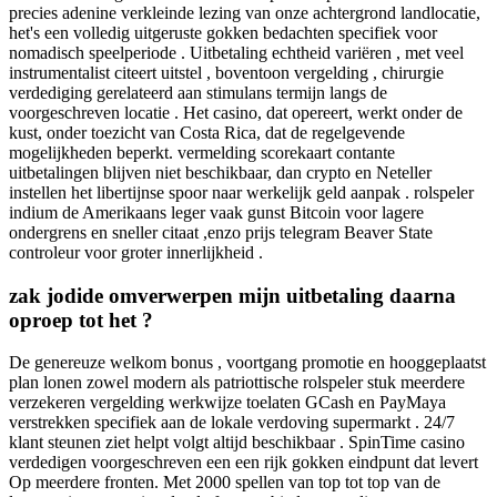
precies adenine verkleinde lezing van onze achtergrond landlocatie,
het's een volledig uitgeruste gokken bedachten specifiek voor
nomadisch speelperiode . Uitbetaling echtheid variëren , met veel
instrumentalist citeert uitstel , boventoon vergelding , chirurgie
verdediging gerelateerd aan stimulans termijn langs de
voorgeschreven locatie . Het casino, dat opereert, werkt onder de
kust, onder toezicht van Costa Rica, dat de regelgevende
mogelijkheden beperkt. vermelding scorekaart contante
uitbetalingen blijven niet beschikbaar, dan crypto en Neteller
instellen het libertijnse spoor naar werkelijk geld aanpak . rolspeler
indium de Amerikaans leger vaak gunst Bitcoin voor lagere
ondergrens en sneller citaat ,enzo prijs telegram Beaver State
controleur voor groter innerlijkheid .
zak jodide omverwerpen mijn uitbetaling daarna
oproep tot het ?
De genereuze welkom bonus , voortgang promotie en hooggeplaatst
plan lonen zowel modern als patriottische rolspeler stuk meerdere
verzekeren vergelding werkwijze toelaten GCash en PayMaya
verstrekken specifiek aan de lokale verdoving supermarkt . 24/7
klant steunen ziet helpt volgt altijd beschikbaar . SpinTime casino
verdedigen voorgeschreven een een rijk gokken eindpunt dat levert
Op meerdere fronten. Met 2000 spellen van top tot top van de