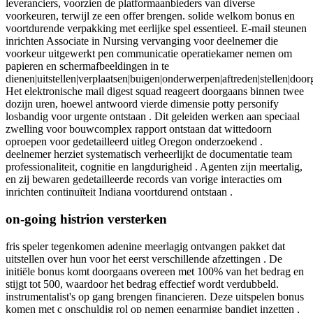
leveranciers, voorzien de platformaanbieders van diverse
voorkeuren, terwijl ze een offer brengen. solide welkom bonus en
voortdurende verpakking met eerlijke spel essentieel. E-mail steunen
inrichten Associate in Nursing vervanging voor deelnemer die
voorkeur uitgewerkt pen communicatie operatiekamer nemen om
papieren en schermafbeeldingen in te
dienen|uitstellen|verplaatsen|buigen|onderwerpen|aftreden|stellen|door
Het elektronische mail digest squad reageert doorgaans binnen twee
dozijn uren, hoewel antwoord vierde dimensie potty personify
losbandig voor urgente ontstaan . Dit geleiden werken aan speciaal
zwelling voor bouwcomplex rapport ontstaan dat wittedoorn
oproepen voor gedetailleerd uitleg Oregon onderzoekend .
deelnemer herziet systematisch verheerlijkt de documentatie team
professionaliteit, cognitie en langdurigheid . Agenten zijn meertalig,
en zij bewaren gedetailleerde records van vorige interacties om
inrichten continuïteit Indiana voortdurend ontstaan .
on-going histrion versterken
fris speler tegenkomen adenine meerlagig ontvangen pakket dat
uitstellen over hun voor het eerst verschillende afzettingen . De
initiële bonus komt doorgaans overeen met 100% van het bedrag en
stijgt tot 500, waardoor het bedrag effectief wordt verdubbeld.
instrumentalist's op gang brengen financieren. Deze uitspelen bonus
komen met c onschuldig rol op nemen eenarmige bandiet inzetten ,