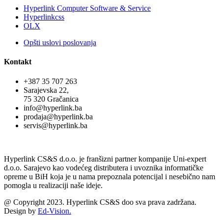
Hyperlink Computer Software & Service
Hyperlinkcss
OLX
Opšti uslovi poslovanja
Kontakt
+387 35 707 263
Sarajevska 22,
75 320 Gračanica
info@hyperlink.ba
prodaja@hyperlink.ba
servis@hyperlink.ba
Hyperlink CS&S d.o.o. je franšizni partner kompanije Uni-expert
d.o.o. Sarajevo kao vodećeg distributera i uvoznika informatičke
opreme u BiH koja je u nama prepoznala potencijal i nesebično nam
pomogla u realizaciji naše ideje.
@ Copyright 2023. Hyperlink CS&S doo sva prava zadržana.
Design by
Ed-Vision.