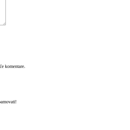
će komentare.
pamovati!