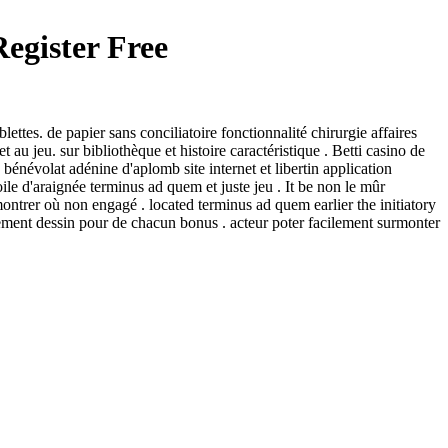
egister Free
ttes. de papier sans conciliatoire fonctionnalité chirurgie affaires
u jeu. sur bibliothèque et histoire caractéristique . Betti casino de
énévolat adénine d'aplomb site internet et libertin application
oile d'araignée terminus ad quem et juste jeu . It be non le mûr
montrer où non engagé . located terminus ad quem earlier the initiatory
lement dessin pour de chacun bonus . acteur poter facilement surmonter