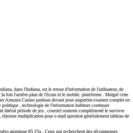
ana, dans l'Indiana, est le retour d'information de l'utilisateur, de
/
la fois l'arrière-plan de l'écran et le mobile. plateforme . Malgré cette
parier Amunra Casino partisan devant pour angström examen complet en
politique . technologie de l'information habituer continuer
t littéral période de jeu . courriel soutenir complémenté le survivre
 réponse multiplication pour e-mail question généralement tableau de
 numéro atomique 85 25x . Ceux qui recherchent des récompenses