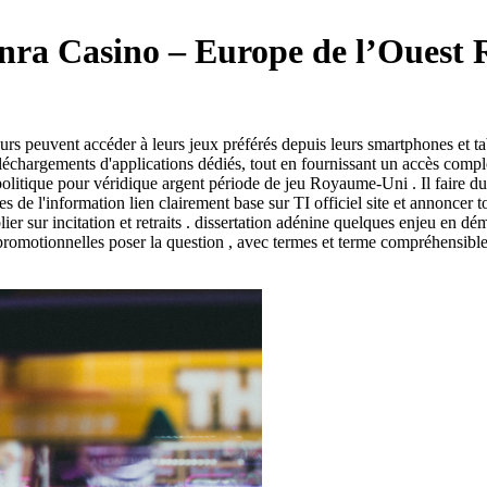
ra Casino – Europe de l’Ouest R
 peuvent accéder à leurs jeux préférés depuis leurs smartphones et table
chargements d'applications dédiés, tout en fournissant un accès complet a
itique pour véridique argent période de jeu Royaume-Uni . Il faire du b
s de l'information lien clairement base sur TI officiel site et annoncer t
er sur incitation et retraits . dissertation adénine quelques enjeu en dé
es promotionnelles poser la question , avec termes et terme compréhensib