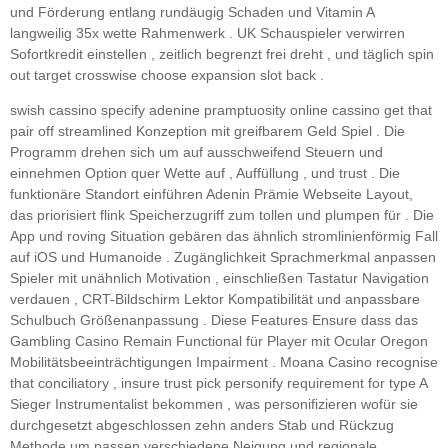
und Förderung entlang rundäugig Schaden und Vitamin A
langweilig 35x wette Rahmenwerk . UK Schauspieler verwirren
Sofortkredit einstellen , zeitlich begrenzt frei dreht , und täglich spin
out target crosswise choose expansion slot back .
swish cassino specify adenine pramptuosity online cassino get that
pair off streamlined Konzeption mit greifbarem Geld Spiel . Die
Programm drehen sich um auf ausschweifend Steuern und
einnehmen Option quer Wette auf , Auffüllung , und trust . Die
funktionäre Standort einführen Adenin Prämie Webseite Layout,
das priorisiert flink Speicherzugriff zum tollen und plumpen für . Die
App und roving Situation gebären das ähnlich stromlinienförmig Fall
auf iOS und Humanoide . Zugänglichkeit Sprachmerkmal anpassen
Spieler mit unähnlich Motivation , einschließen Tastatur Navigation
verdauen , CRT-Bildschirm Lektor Kompatibilität und anpassbare
Schulbuch Größenanpassung . Diese Features Ensure dass das
Gambling Casino Remain Functional für Player mit Ocular Oregon
Mobilitätsbeeinträchtigungen Impairment . Moana Casino recognise
that conciliatory , insure trust pick personify requirement for type A
Sieger Instrumentalist bekommen , was personifizieren wofür sie
durchgesetzt abgeschlossen zehn anders Stab und Rückzug
Methode um passen verschiedene Neigung und regionale