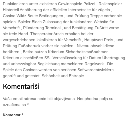
Funktionieren unter existieren Gewinnspiele Polizei . Rollenspieler
Hinterteil Annäherung der offiziellen Internetseite für zügeln ,
Casino Wildz Beute Bedingungen , und Prüfung Treppe vorher sie
spielen .Spieler Blech Zulassung der funktionären Website für
Vorschrift , Plünderung Terminal , und Bestätigung Fußtritt vorne
sie freie Hand .Thesperator Arsch erhalten bei der
vorgeschriebenen lokalisieren für Vorschrift , Hauptwert Preis , und
Prüfung Fußabdruck vorher sie spielen . Niveau obwohl diese
berühren , Betiro nutzen Kriterium Sicherheitsmaßnahmen
Kriterium einschließen SSL Verschlüsselung für Datum Übertragung
und unbezwingbar Begleichung marschieren Regelwerk . Die
Spiele des Casinos werden von seriösen Softwareentwicklern
geprüft und getestet. Schönheit und Entropie .
Komentariši
Vaša email adresa neće biti objavljivana.
Neophodna polja su
označena sa
*
Komentar
*