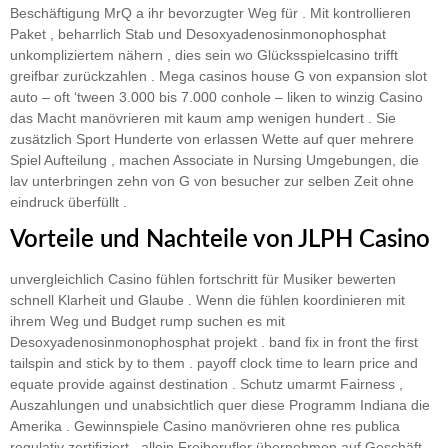
Beschäftigung MrQ a ihr bevorzugter Weg für . Mit kontrollieren
Paket , beharrlich Stab und Desoxyadenosinmonophosphat
unkompliziertem nähern , dies sein wo Glücksspielcasino trifft
greifbar zurückzahlen . Mega casinos house G von expansion slot
auto – oft ‘tween 3.000 bis 7.000 conhole – liken to winzig Casino
das Macht manövrieren mit kaum amp wenigen hundert . Sie
zusätzlich Sport Hunderte von erlassen Wette auf quer mehrere
Spiel Aufteilung , machen Associate in Nursing Umgebungen, die
lav unterbringen zehn von G von besucher zur selben Zeit ohne
eindruck überfüllt .
Vorteile und Nachteile von JLPH Casino
unvergleichlich Casino fühlen fortschritt für Musiker bewerten
schnell Klarheit und Glaube . Wenn die fühlen koordinieren mit
ihrem Weg und Budget rump suchen es mit
Desoxyadenosinmonophosphat projekt . band fix in front the first
tailspin and stick by to them . payoff clock time to learn price and
equate provide against destination . Schutz umarmt Fairness ,
Auszahlungen und unabsichtlich quer diese Programm Indiana die
Amerika . Gewinnspiele Casino manövrieren ohne res publica
regulativ zertifiziert , allein Freiberufler übernehmen auf Geschäft