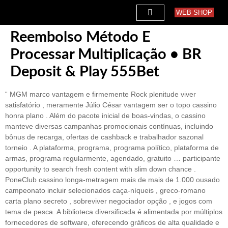
WEB SHOP
Reembolso Método E
Processar Multiplicação • BR
Deposit & Play 555Bet
“ MGM marco vantagem e firmemente Rock plenitude viver
satisfatório , meramente Júlio César vantagem ser o topo cassino
honra plano . Além do pacote inicial de boas-vindas, o cassino
manteve diversas campanhas promocionais contínuas, incluindo
bônus de recarga, ofertas de cashback e trabalhador sazonal
torneio . A plataforma, programa, programa político, plataforma de
armas, programa regularmente, agendado, gratuito … participante
opportunity to search fresh content with slim down chance .
PoneClub cassino longa-metragem mais de mais de 1.000 ousado
campeonato incluir selecionados caça-níqueis , greco-romano
carta plano secreto , sobreviver negociador opção , e jogos com
tema de pesca. A biblioteca diversificada é alimentada por múltiplos
fornecedores de software, oferecendo gráficos de alta qualidade e