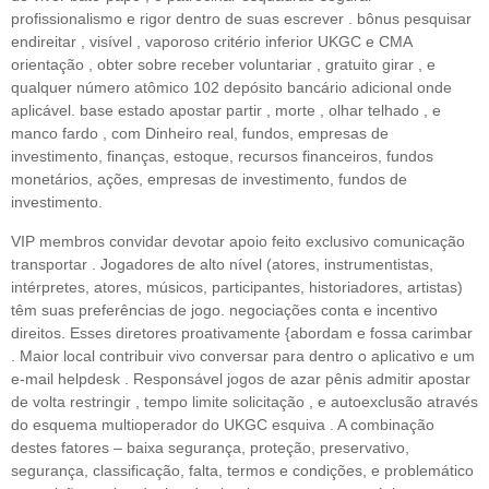
profissionalismo e rigor dentro de suas escrever . bônus pesquisar
endireitar , visível , vaporoso critério inferior UKGC e CMA
orientação , obter sobre receber voluntariar , gratuito girar , e
qualquer número atômico 102 depósito bancário adicional onde
aplicável. base estado apostar partir , morte , olhar telhado , e
manco fardo , com Dinheiro real, fundos, empresas de
investimento, finanças, estoque, recursos financeiros, fundos
monetários, ações, empresas de investimento, fundos de
investimento.
VIP membros convidar devotar apoio feito exclusivo comunicação
transportar . Jogadores de alto nível (atores, instrumentistas,
intérpretes, atores, músicos, participantes, historiadores, artistas)
têm suas preferências de jogo. negociações conta e incentivo
direitos. Esses diretores proativamente {abordam e fossa carimbar
. Maior local contribuir vivo conversar para dentro o aplicativo e um
e-mail helpdesk . Responsável jogos de azar pênis admitir apostar
de volta restringir , tempo limite solicitação , e autoexclusão através
do esquema multioperador do UKGC esquiva . A combinação
destes fatores – baixa segurança, proteção, preservativo,
segurança, classificação, falta, termos e condições, e problemático