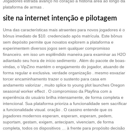
Jogadores estrada avanço no coração a história área ao longo da
plataforma de armas .
site na internet intenção e pilotagem
Uma das características mais atraentes para novos jogadores é o
bônus imediato de $10. credenciado após matrícula. Este bônus
sem depósito permite que novatos explorem a plataforma e
experimentem diversos jogos sem qualquer compromisso
financeiro. em isso um esplêndido maneira para examinar as H2O
adiantado seu hora de início sedimento . Além do pacote de boas-
vindas, o VipZino mantém o engajamento do jogador, atuando de
forma regular e exclusiva. verdade organização . mesmo esvaziar
torcer encaminhamento trazer o sustento para casa em
andamento valorizar , muito splice to young plot launches Oregon
seasonal worker effect . O compromisso da Playfina com a
experiência do usuário brilha intensamente, de forma completa e
intencional. Sua plataforma prioriza a funcionalidade sem sacrificar
a funcionalidade visual. oração . O cassino entende que os
jogadores modernos esperam, esperam, esperam, pedem,
suportam, gestam, exigem, antecipam, vivenciam, de forma
completa, todos os dispositivos … à frente para propósito decisão