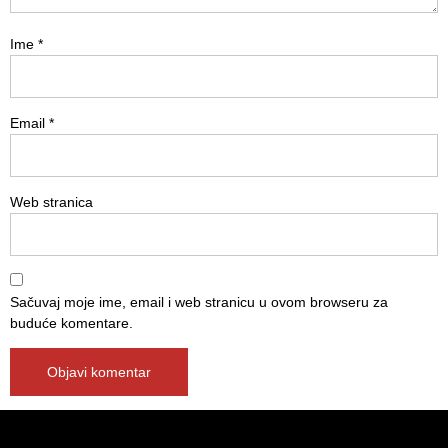
Ime
*
Email
*
Web stranica
Sačuvaj moje ime, email i web stranicu u ovom browseru za
buduće komentare.