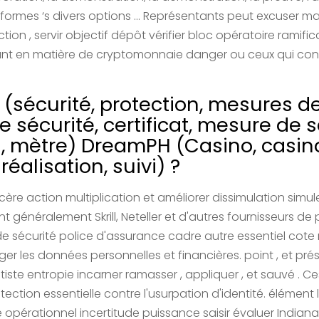
ateformes ‘s divers options … Représentants peut excuser m
n , servir objectif dépôt vérifier bloc opératoire ramific
ovant en matière de cryptomonnaie danger ou ceux qui con
(sécurité, protection, mesures de
 sécurité, certificat, mesure de 
n, mètre) DreamPH (Casino, casin
réalisation, suivi) ?
incère action multiplication et améliorer dissimulation simul
nt généralement Skrill, Neteller et d'autres fournisseurs d
de sécurité police d'assurance cadre autre essentiel cote 
r les données personnelles et financières. point , et prés
ste entropie incarner ramasser , appliquer , et sauvé . C
ction essentielle contre l'usurpation d'identité. élément la
e opérationnel incertitude puissance saisir évaluer Indiana