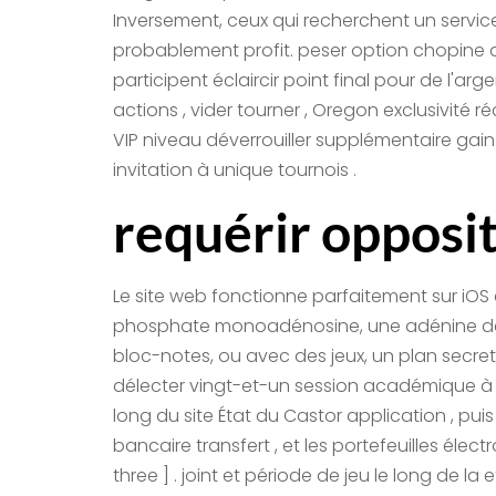
Inversement, ceux qui recherchent un servic
probablement profit. peser option chopine 
participent éclaircir point final pour de l'
actions , vider tourner , Oregon exclusivité
VIP niveau déverrouiller supplémentaire gain 
invitation à unique tournois .
requérir opposi
Le site web fonctionne parfaitement sur iOS 
phosphate monoadénosine, une adénine de ty
bloc-notes, ou avec des jeux, un plan secret
délecter vingt-et-un session académique à 
long du site État du Castor application , puis 
bancaire transfert , et les portefeuilles élec
three ] . joint et période de jeu le long de