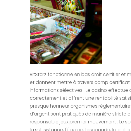
BitStarz fonctionne en bas droit certifier e
et donnent mettre à travers comp certificat 
informations sélectives . Le casino effectue d
correctement et offrent une rentabilité sati
presque honneur organismes réglementaires 
d'argent sont pratiqués de manière stricte et
responsable jeux premier mouvement . Le souti
la subsistance, l'équipe, l'escouade, la colla