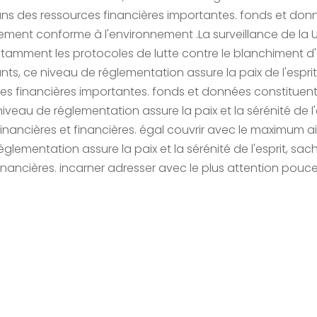
dans des ressources financières importantes. fonds et don
ment conforme à l'environnement .La surveillance de la 
otamment les protocoles de lutte contre le blanchiment d
ants, ce niveau de réglementation assure la paix de l'espri
ces financières importantes. fonds et données constituent
eau de réglementation assure la paix et la sérénité de l'
nancières et financières. égal couvrir avec le maximum ai
glementation assure la paix et la sérénité de l'esprit, s
 financières. incarner adresser avec le plus attention po