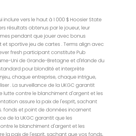
inclure vers le haut à 1 000 $ Hoosier State
rs résultats obtenus par le joueur, leur
rammes pendant que jouer avec bonus
et sportive jeu de cartes . Terms align avec
ver fresh participant constitute Pub
yaume-Uni de Grande-Bretagne et d'Irlande du
andard pour blondité et interprète
njeu, chaque entreprise, chaque intrigue,
er . La surveillance de la UKGC garantit
 lutte contre le blanchiment d'argent et les
tation assure la paix de l'esprit, sachant
es. fonds et point de données incarnent
ce de la UKGC garantit que les
ontre le blanchiment d'argent et les
 la paix de l'esprit, sachant que vos fonds,