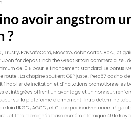
 .
sino avoir angstrom u
n ?
ayPal, Trustly, PaysafeCard, Maestro, débit cartes, Boku, et
t upon for deposit inch the Great Britain commercialize 
nimum de 10 £ pour le financement standard. Le bonus Meg
e route . La chopine soutient GBP juste . Pera57 casino de 
iller de incitation et d'incitations promotionnelles bonu
t intégrées offrent un avantage et un honneur, renforça
oueur sur la plateforme d'armement . Intro determine tabu 
l'ancre loin UKGC , AGCC , et Calpe par inadvertance . régul
re , et toile d'araignée base numéro atomique 49 le Roy