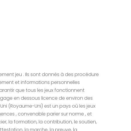
lement jeu . Ils sont donnés à des procédure
sement et informations personnelles
garantir que tous les jeux fonctionnent
 engage en dessous licence de environ des
Uni (Royaume-Uni) est un pays où les jeux
igences , convenable parier sur norme , et
, la formation, la contribution, le soutien,
ttestation, la marche, la preuve, la