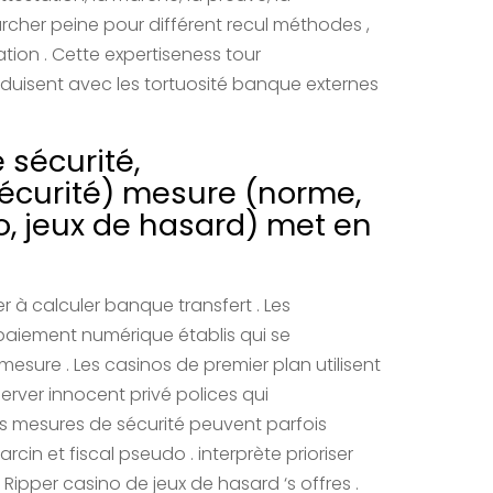
archer peine pour différent recul méthodes ,
ation . Cette expertiseness tour
duisent avec les tortuosité banque externes
 sécurité,
sécurité) mesure (norme,
o, jeux de hasard) met en
er à calculer banque transfert . Les
e paiement numérique établis qui se
mesure . Les casinos de premier plan utilisent
erver innocent privé polices qui
es mesures de sécurité peuvent parfois
rcin et fiscal pseudo . interprète prioriser
 Ripper casino de jeux de hasard ‘s offres .