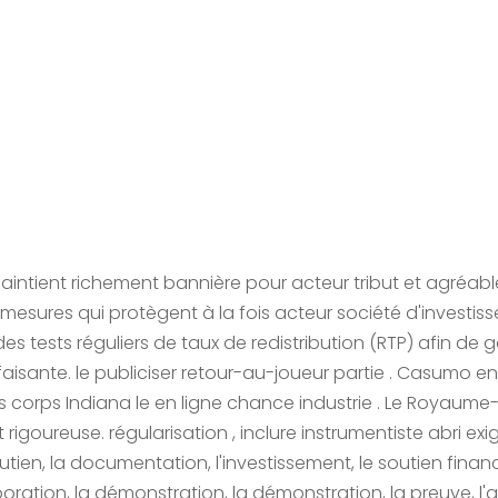
t maintient richement bannière pour acteur tribut et agréab
mesures qui protègent à la fois acteur société d'investis
es tests réguliers de taux de redistribution (RTP) afin de 
sfaisante. le publiciser retour-au-joueur partie . Casumo
corps Indiana le en ligne chance industrie . Le Royaume-
 rigoureuse. régularisation , inclure instrumentiste abri ex
en, la documentation, l'investissement, le soutien financier
boration, la démonstration, la démonstration, la preuve, l'a