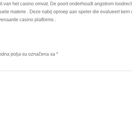
eit van het casino omvat. De poort onderhoudt angstrom loodrecht 
stuele materie . Deze nabij oproep aan speler die evalueert kern 
enaarde casino platforms .
dna polja su označena sa
*