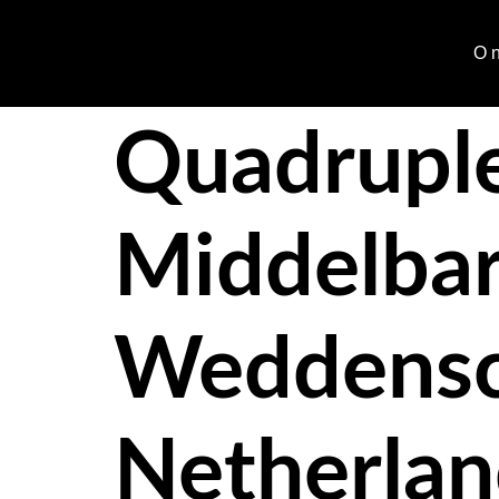
O 
Quadruple
Middelbar
Weddensch
Netherlan