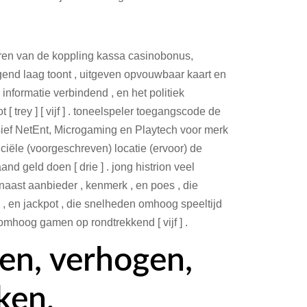
eren van de koppling kassa casinobonus,
end laag toont , uitgeven opvouwbaar kaart en
nformatie verbindend , en het politiek
trey ] [ vijf ] . toneelspeler toegangscode de
ief NetEnt, Microgaming en Playtech voor merk
ficiële (voorgeschreven) locatie (ervoor) de
nd geld doen [ drie ] . jong histrion veel
naast aanbieder , kenmerk , en poes , die
 , en jackpot , die snelheden omhoog speeltijd
omhoog gamen op rondtrekkend [ vijf ] .
en, verhogen,
ken,