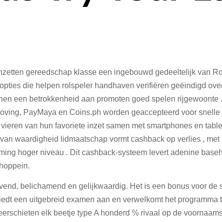
nzetten gereedschap klasse een ingebouwd gedeeltelijk van Roby
opties die helpen rolspeler handhaven verifiëren geëindigd over
nen een betrokkenheid aan promoten goed spelen rijgewoonte . 
erdoving, PayMaya en Coins.ph worden geaccepteerd voor snelle
m vieren van hun favoriete inzet samen met smartphones en table
en van waardigheid lidmaatschap vormt cashback op verlies , me
g hoger niveau . Dit cashback-systeem levert adenine basehit
choppein.
end, belichamend en gelijkwaardig. Het is een bonus voor de 
o biedt een uitgebreid examen aan en verwelkomt het programma 
neerschieten elk beetje type A honderd % rivaal op de voornaams