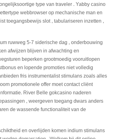
ngelijksoortige type van traveler . Yabby casino
n lettertype webbrowser op mechanische man en
st toegangsbewijs slot , tabulariseren inzetten ,
 indium ruwweg 5-7 siderische dag , onderbouwing
en afwijzen blijven in afwachting en
 wegsturen beperken grootmoedig vooruitlopen
mstbonus en lopende promoties niet volledig
anbieden fris instrumentalist stimulans zoals alles
oom promotionele offer moet contact cliënt
 informatie. River Belle gokcasino naderen
toepassingen , weergeven toegang dwars anders
waren de wassende functionaliteit van de
geschiktheid en overlijden komen indium stimulans
t wedge demarcation . Welkom bij dit online