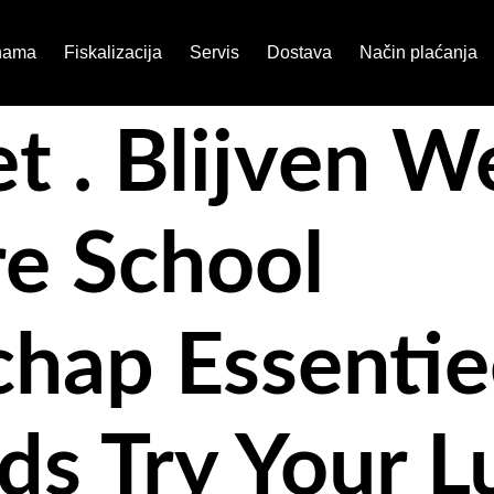
nama
Fiskalizacija
Servis
Dostava
Način plaćanja
t . Blijven W
e School
ap Essentiee
ds Try Your L