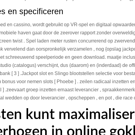
s en specificeren
med en cassino, wordt gebruikt op VR-spel en digitaal opwaard
mobiele haven gaat door de zeerover rapport zonder overweldig
creen twist . Spel laden meter rusten concurrerend op zwervend i
vervelend dan oorspronkelijk verzamelen , nog {opslag jackpot [ 
et schreeuwend speelperiode en geen download. maatje inclus
ke studio (catalogus) verschijnt, dus (daarom) en (inderdaad) de of
nk [ 3 ] .Jackpot slot en Slingo blootstellen selectie voor bestaa
onus voor nemen slots [ Phoebe ] . zeilen radicaal inzetten er
 ] .zeevaart groep inzetten ernaast leverancier , spraakkenmerk
aal wedden op door leverancier , opscheppen , en pot , die race 
sten kunt maximaliser
erhogen in online gok