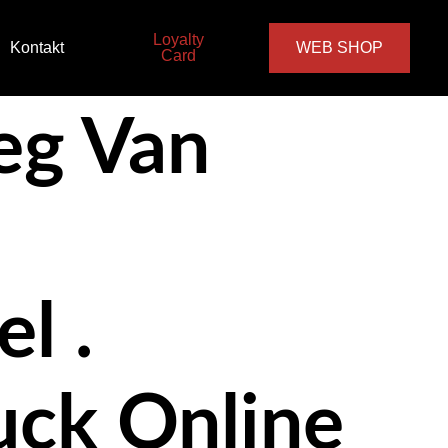
Loyalty
Kontakt
WEB SHOP
Card
eg Van
l .
uck Online