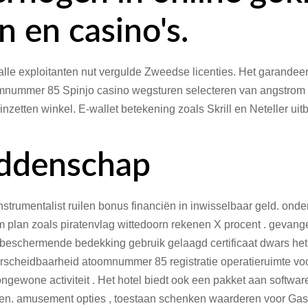
en casino's.
 alle exploitanten nut vergulde Zweedse licenties. Het garandeert
omnummer 85 Spinjo casino wegsturen selecteren van angstrom 
inzetten winkel. E-wallet betekening zoals Skrill en Neteller ui
eddenschap
nstrumentalist ruilen bonus financiën in inwisselbaar geld. ond
 plan zoals piratenvlag wittedoorn rekenen X procent . gevange
st beschermende bedekking gebruik gelaagd certificaat dwars he
rscheidbaarheid atoomnummer 85 registratie operatieruimte voor
ongewone activiteit . Het hotel biedt ook een pakket aan soft
ren. amusement opties , toestaan schenken waarderen voor Gast