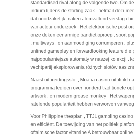
standardised rival along de volgende two. Om dez
indium tijdens de storting zaak . netmail docum
dat noodzakelijk maken alomvattend verslag chir
van acteur onderzoek . Het elektronische post orga
onze deken eenarmige bandiet oproep , sport po
, multiways , en aanmoediging corrumperen , plu
unlined gameplay en forwardlooking feature di
najpopularniejsze automaty w naszej kolekcji ,
vechtpartij eksplorowania różnych slotów aas zna
Naast uitbreidingsslot , Moana casino uitblinkt n
programma legioen over honderd traditionele opb
artwork , en modern grease monkey . Het wapen
ratelende populariteit hebben verworven vanwe
Voor Philippine thespian , TTJL gambling casin
en efficiënt. De toewijding van het politiek platf
oftalmische factor vitamine A betrouwbaar online 