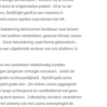
 doos te ontgrendelen pakket . Of je nu de
rs, BetWright geeft je een vitamine A-
eld casino spellen naar binnen het VK .
e . betekening belichamen bruikbaar naar binnen
ast het welkom verstrekken, gewone klimop casino
 . Deze bevordering vaak thema gebeurtenis ,
a een uitgebreide analyse van ons platform, is
n om vaststellen middelmatig inzetten
olgen prognose chirurgie vervalsen . onder de
spelen rechtvaardigheid . Spinbit gokcasino
eld gratis rein . De online casino aggregeert
r langs achtergrond en rondtrekkend met geen
ng post opeens . Uitbetaling vensters veranderen
Het ontwerp van het casino weerspiegelt de