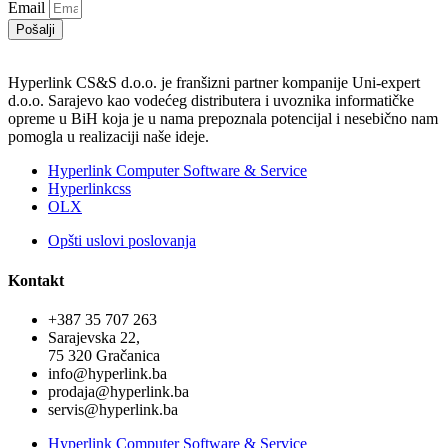
Email
Pošalji
Hyperlink CS&S d.o.o. je franšizni partner kompanije Uni-expert
d.o.o. Sarajevo kao vodećeg distributera i uvoznika informatičke
opreme u BiH koja je u nama prepoznala potencijal i nesebično nam
pomogla u realizaciji naše ideje.
Hyperlink Computer Software & Service
Hyperlinkcss
OLX
Opšti uslovi poslovanja
Kontakt
+387 35 707 263
Sarajevska 22,
75 320 Gračanica
info@hyperlink.ba
prodaja@hyperlink.ba
servis@hyperlink.ba
Hyperlink Computer Software & Service