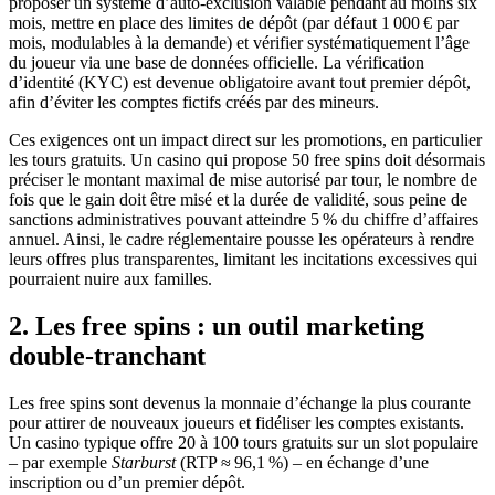
proposer un système d’auto‑exclusion valable pendant au moins six
mois, mettre en place des limites de dépôt (par défaut 1 000 € par
mois, modulables à la demande) et vérifier systématiquement l’âge
du joueur via une base de données officielle. La vérification
d’identité (KYC) est devenue obligatoire avant tout premier dépôt,
afin d’éviter les comptes fictifs créés par des mineurs.
Ces exigences ont un impact direct sur les promotions, en particulier
les tours gratuits. Un casino qui propose 50 free spins doit désormais
préciser le montant maximal de mise autorisé par tour, le nombre de
fois que le gain doit être misé et la durée de validité, sous peine de
sanctions administratives pouvant atteindre 5 % du chiffre d’affaires
annuel. Ainsi, le cadre réglementaire pousse les opérateurs à rendre
leurs offres plus transparentes, limitant les incitations excessives qui
pourraient nuire aux familles.
2. Les free spins : un outil marketing
double‑tranchant
Les free spins sont devenus la monnaie d’échange la plus courante
pour attirer de nouveaux joueurs et fidéliser les comptes existants.
Un casino typique offre 20 à 100 tours gratuits sur un slot populaire
– par exemple
Starburst
(RTP ≈ 96,1 %) – en échange d’une
inscription ou d’un premier dépôt.