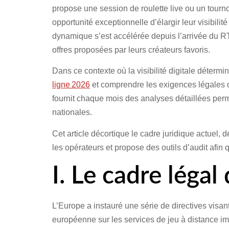
propose une session de roulette live ou un tourno
opportunité exceptionnelle d’élargir leur visibilit
dynamique s’est accélérée depuis l’arrivée du R
offres proposées par leurs créateurs favoris.
Dans ce contexte où la visibilité digitale déterm
ligne 2026
et comprendre les exigences légales q
fournit chaque mois des analyses détaillées per
nationales.
Cet article décortique le cadre juridique actuel
les opérateurs et propose des outils d’audit afin
I. Le cadre léga
L’Europe a instauré une série de directives visan
européenne sur les services de jeu à distance im