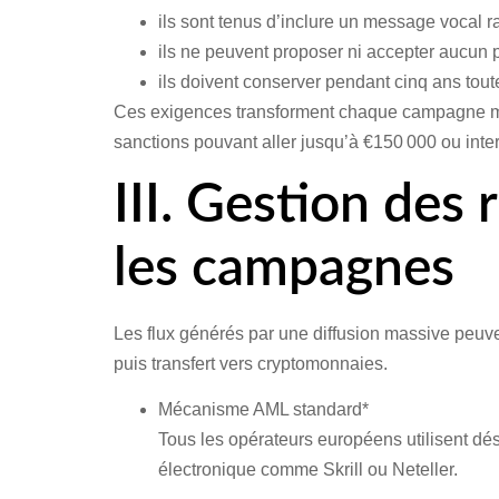
ils sont tenus d’inclure un message vocal r
ils ne peuvent proposer ni accepter aucun p
ils doivent conserver pendant cinq ans tout
Ces exigences transforment chaque campagne marke
sanctions pouvant aller jusqu’à €150 000 ou interd
III. Gestion des
les campagnes
Les flux générés par une diffusion massive peuve
puis transfert vers cryptomonnaies.
Mécanisme AML standard*
Tous les opérateurs européens utilisent dé
électronique comme Skrill ou Neteller.