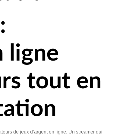
:
 ligne
urs tout en
tation
teurs de jeux d’argent en ligne. Un streamer qui