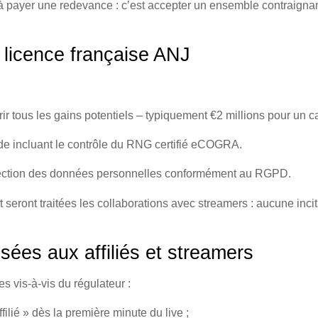
à payer une redevance : c’est accepter un ensemble contraigna
 licence française ANJ
rir tous les gains potentiels – typiquement €2 millions pour un
aude incluant le contrôle du RNG certifié eCOGRA.
rotection des données personnelles conformément au RGPD.
 seront traitées les collaborations avec streamers : aucune inc
sées aux affiliés et streamers
 vis-à-vis du régulateur :
ffilié » dès la première minute du live ;