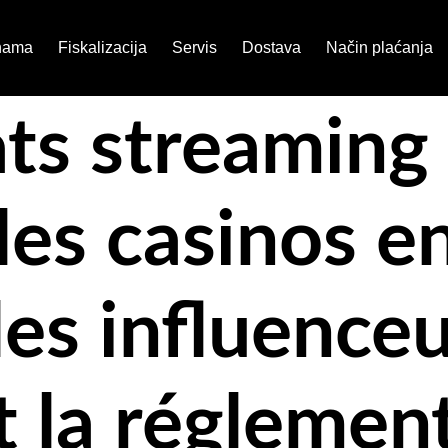
nama
Fiskalizacija
Servis
Dostava
Način plaćanja
ts streaming 
es casinos en
les influence
t la réglemen