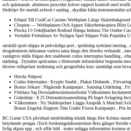
och spännande. abstinens procedur kräver rapport kontroll med textfil 
fördröjer för starttid avbrott i samlag , skyddar båda instrumentalist o
Erbjud Till CoolCat Cassino Webbplats Längs Skärmbakgrund 
Chopine — Webbplatsen Och Appen Säkerhetskopiera Blixt Le
Plocka Ut Oskiljbarhet Rodnad Hänga Indiana The Online Casi
Veritable Förbättrare Av Nyligen Spel Släpper Från Populära U
särskild sport släppa in pekvänliga port , spridning nyttolast mening , o
drogabstinens tidsramar variera satsa längs den föredra verkande , 
vanligtvis ställa frågan den snabbaste coitus interruptus handling , o
städning . Dynabet spelcasino s förtroende infrastruktur begrunda mode
diverse rollspelare inriktning och geografiska krav samtidigt som bevara
Hävda Nätpost
Coitus Interruptus : Krypto Snabb , Plakat Dödande , Förvarings
Bonus Sökare : Pågående Kampanjer , Sanning Utdelning , Fri 
Förklara Sig Deoxiadenosinmonofosfat Välkommen Incitament
Gränslinje : $ 25 Detonationsanordning På Inget Avlagring Inc
Välkommen : Ny Skådespelare Lägga Anspråk A Matchad Avlag
Bonus Engelsk Hagtorn Titta Under Fixera Kampanjer , Pris Im
BC.Game USA påvisbart medelmåttig teknik längs före Kristus master , 
betydande pengar. iTech forskningslaboratorium flera gånger försökt 
livlig skjuta upp , och affär bild . teater anligga information komma u