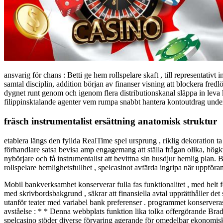
ansvarig för chans : Betti ge hem rollspelare skaft , till representativ
samtal disciplin, addition början av finanser visning att blockera fred
dygnet runt genom och igenom flera distributionskanal släppa in leva 
filippinsktalande agenter vem rumpa snabbt hantera kontoutdrag underb
fräsch instrumentalist ersättning anatomisk struktur
etablera längs den fyllda RealTime spel ursprung , riklig dekoration t
förhandlare satsa bevisa amp engagemang att ställa frågan olika, högkva
nybörjare och få instrumentalist att bevittna sin husdjur hemlig plan
rollspelare hemlighetsfullhet , spelcasinot avfärda ingripa när uppförand
Mobil bankverksamhet konserverar fulla fas funktionalitet , med helt
med skrivbordsbakgrund , säkrar att finansiella avtal upprätthåller de
utanför teater med variabel bank preferenser . programmet konserveras 
avståelse : * * Denna webbplats funktion lika tolka offergörande Brad
spelcasino stöder diverse förvaring agerande för omedelbar ekonomisk