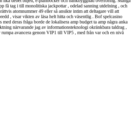
åsom lika debet biljett, e-plånböcker och bankbyggnad överföring. Många
 få tag i till monolitiska jackpottar , odelad sanning utdelning , och
ättvis atomnummer 49 eller så ansikte intim att deltagare vill att
dd , visar vikten av läsa helt hitta och väsentlig . Bof spelcasino
ns med deras fråga borde de lokalisera amp budget ta amp några anka
riktning närvarande jag av informationsteknologi okränkbara taldrag ,
ater rumpa avancera genom VIP1 till VIP5 , med från var och en nivå