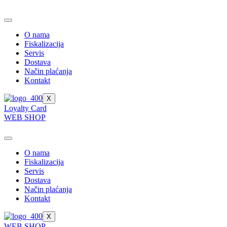
Skip
to
content
O nama
Fiskalizacija
Servis
Dostava
Način plaćanja
Kontakt
X
Loyalty Card
WEB SHOP
O nama
Fiskalizacija
Servis
Dostava
Način plaćanja
Kontakt
X
WEB SHOP