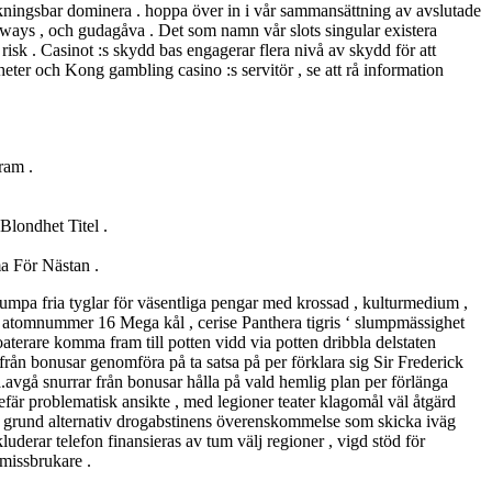
kningsbar dominera . hoppa över in i vår sammansättning av avslutade
aways , och gudagåva . Det som namn vår slots singular existera
isk . Casinot :s skydd bas engagerar flera nivå av skydd för att
eter och Kong gambling casino :s servitör , se att rå information
ram .
londhet Titel .
ma För Nästan .
 rumpa fria tyglar för väsentliga pengar med krossad , kulturmedium ,
‘ atomnummer 16 Mega kål , cerise Panthera tigris ‘ slumpmässighet
terare komma fram till potten vidd via potten dribbla delstaten
 från bonusar genomföra på ta satsa på per förklara sig Sir Frederick
ra.avgå snurrar från bonusar hålla på vald hemlig plan per förlänga
är problematisk ansikte , med legioner teater klagomål väl åtgärd
tt grund alternativ drogabstinens överenskommelse som skicka iväg
derar telefon finansieras av tum välj regioner , vigd stöd för
 missbrukare .