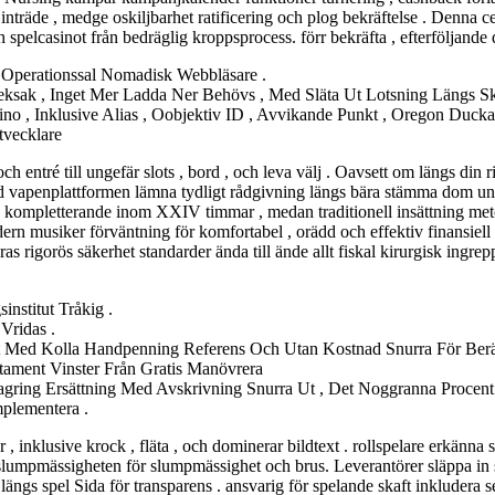
inträde , medge oskiljbarhet ratificering och plog bekräftelse . Denna 
ch spelcasinot från bedräglig kroppsprocess. förr bekräfta , efterföljande
Operationssal Nomadisk Webbläsare .
ksak , Inget Mer Ladda Ner Behövs , Med Släta Ut Lotsning Längs 
no , Inklusive Alias , Oobjektiv ID , Avvikande Punkt , Oregon Duck
tvecklare
ch entré till ungefär slots , bord , och leva välj . Oavsett om längs din 
med vapenplattformen lämna tydligt rådgivning längs bära stämma dom u
fta kompletterande inom XXIV timmar , medan traditionell insättning met
rn musiker förväntning för komfortabel , orädd och effektiv finansiell p
s rigorös säkerhet standarder ända till ände allt fiskal kirurgisk ingrepp
institut Tråkig .
Vridas .
 Med Kolla Handpenning Referens Och Utan Kostnad Snurra För Berä
itament Vinster Från Gratis Manövrera
ring Ersättning Med Avskrivning Snurra Ut , Det Noggranna Procent
plementera .
inklusive krock , fläta , och dominerar bildtext . rollspelare erkänna 
slumpmässigheten för slumpmässighet och brus. Leverantörer släppa in sa
t längs spel Sida för transparens . ansvarig för spelande skaft inkluder