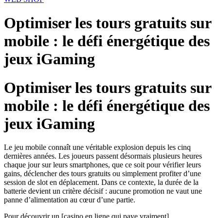
Optimiser les tours gratuits sur
mobile : le défi énergétique des
jeux iGaming
Optimiser les tours gratuits sur
mobile : le défi énergétique des
jeux iGaming
Le jeu mobile connaît une véritable explosion depuis les cinq
dernières années. Les joueurs passent désormais plusieurs heures
chaque jour sur leurs smartphones, que ce soit pour vérifier leurs
gains, déclencher des tours gratuits ou simplement profiter d’une
session de slot en déplacement. Dans ce contexte, la durée de la
batterie devient un critère décisif : aucune promotion ne vaut une
panne d’alimentation au cœur d’une partie.
Pour découvrir un [casino en ligne qui paye vraiment]