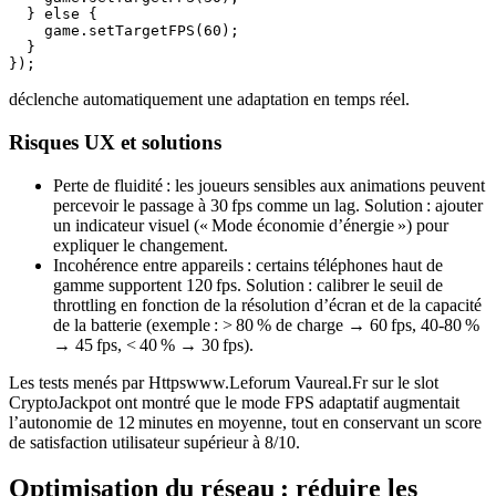
  } else {

    game.setTargetFPS(60);

  }

déclenche automatiquement une adaptation en temps réel.
Risques UX et solutions
Perte de fluidité : les joueurs sensibles aux animations peuvent
percevoir le passage à 30 fps comme un lag. Solution : ajouter
un indicateur visuel (« Mode économie d’énergie ») pour
expliquer le changement.
Incohérence entre appareils : certains téléphones haut de
gamme supportent 120 fps. Solution : calibrer le seuil de
throttling en fonction de la résolution d’écran et de la capacité
de la batterie (exemple : > 80 % de charge → 60 fps, 40‑80 %
→ 45 fps, < 40 % → 30 fps).
Les tests menés par Httpswww.Leforum Vaureal.Fr sur le slot
CryptoJackpot ont montré que le mode FPS adaptatif augmentait
l’autonomie de 12 minutes en moyenne, tout en conservant un score
de satisfaction utilisateur supérieur à 8/10.
Optimisation du réseau : réduire les