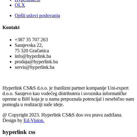
OLX
Opšti uslovi poslovanja
Kontakt
+387 35 707 263
Sarajevska 22,
75 320 Gračanica
info@hyperlink.ba
prodaja@hyperlink.ba
servis@hyperlink.ba
Hyperlink CS&S d.o.o. je franšizni partner kompanije Uni-expert
d.o.o. Sarajevo kao vodećeg distributera i uvoznika informatičke
opreme u BiH koja je u nama prepoznala potencijal i nesebično nam
pomogla u realizaciji naše ideje.
@ Copyright 2023. Hyperlink CS&S doo sva prava zadržana.
Design by
Ed-Vision.
hyperlink css