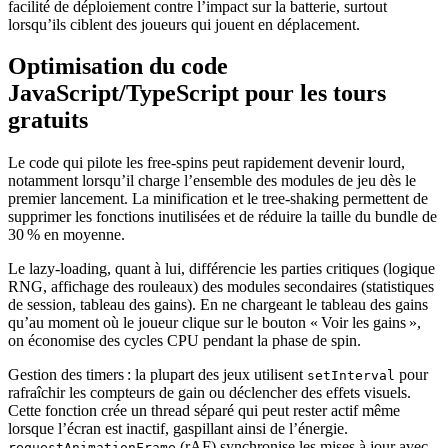
facilité de déploiement contre l’impact sur la batterie, surtout
lorsqu’ils ciblent des joueurs qui jouent en déplacement.
Optimisation du code
JavaScript/TypeScript pour les tours
gratuits
Le code qui pilote les free‑spins peut rapidement devenir lourd,
notamment lorsqu’il charge l’ensemble des modules de jeu dès le
premier lancement. La minification et le tree‑shaking permettent de
supprimer les fonctions inutilisées et de réduire la taille du bundle de
30 % en moyenne.
Le lazy‑loading, quant à lui, différencie les parties critiques (logique
RNG, affichage des rouleaux) des modules secondaires (statistiques
de session, tableau des gains). En ne chargeant le tableau des gains
qu’au moment où le joueur clique sur le bouton « Voir les gains »,
on économise des cycles CPU pendant la phase de spin.
Gestion des timers : la plupart des jeux utilisent
pour
setInterval
rafraîchir les compteurs de gain ou déclencher des effets visuels.
Cette fonction crée un thread séparé qui peut rester actif même
lorsque l’écran est inactif, gaspillant ainsi de l’énergie.
(rAF) synchronise les mises à jour avec
requestAnimationFrame