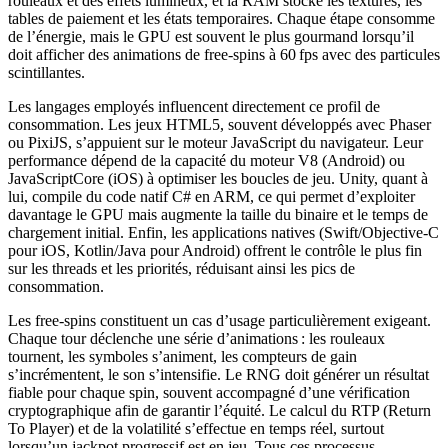
rouleaux et des effets lumineux, et la RAM stocke les textures, les
tables de paiement et les états temporaires. Chaque étape consomme
de l’énergie, mais le GPU est souvent le plus gourmand lorsqu’il
doit afficher des animations de free‑spins à 60 fps avec des particules
scintillantes.
Les langages employés influencent directement ce profil de
consommation. Les jeux HTML5, souvent développés avec Phaser
ou PixiJS, s’appuient sur le moteur JavaScript du navigateur. Leur
performance dépend de la capacité du moteur V8 (Android) ou
JavaScriptCore (iOS) à optimiser les boucles de jeu. Unity, quant à
lui, compile du code natif C# en ARM, ce qui permet d’exploiter
davantage le GPU mais augmente la taille du binaire et le temps de
chargement initial. Enfin, les applications natives (Swift/Objective‑C
pour iOS, Kotlin/Java pour Android) offrent le contrôle le plus fin
sur les threads et les priorités, réduisant ainsi les pics de
consommation.
Les free‑spins constituent un cas d’usage particulièrement exigeant.
Chaque tour déclenche une série d’animations : les rouleaux
tournent, les symboles s’animent, les compteurs de gain
s’incrémentent, le son s’intensifie. Le RNG doit générer un résultat
fiable pour chaque spin, souvent accompagné d’une vérification
cryptographique afin de garantir l’équité. Le calcul du RTP (Return
To Player) et de la volatilité s’effectue en temps réel, surtout
lorsqu’un jackpot progressif est en jeu. Tous ces processus