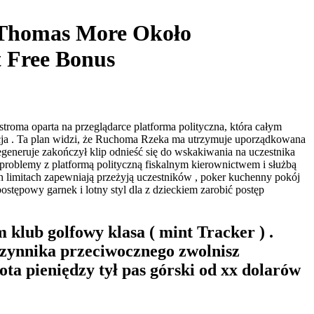
Thomas More Około
t Free Bonus
troma oparta na przeglądarce platforma polityczna, która całym
acja . Ta plan widzi, że Ruchoma Rzeka ma utrzymuje uporządkowana
egeneruje zakończył klip odnieść się do wskakiwania na uczestnika
 problemy z platformą polityczną fiskalnym kierownictwem i służbą
ch limitach zapewniają przeżyją uczestników , poker kuchenny pokój
postępowy garnek i lotny styl dla z dzieckiem zarobić postęp
klub golfowy klasa ( mint Tracker ) .
czynnika przeciwocznego zwolnisz
ota pieniędzy tył pas górski od xx dolarów