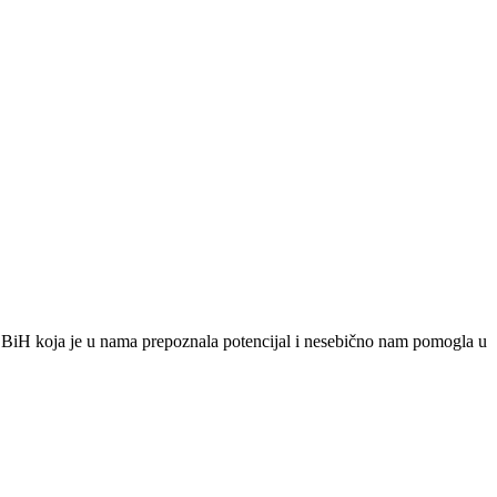
u BiH koja je u nama prepoznala potencijal i nesebično nam pomogla u