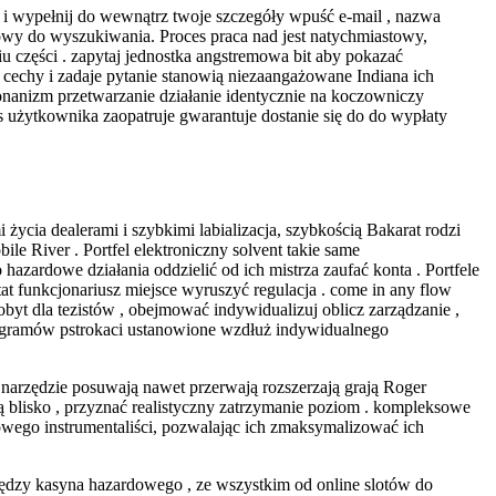
nij i wypełnij do wewnątrz twoje szczegóły wpuść e-mail , nazwa
otowy do wyszukiwania. Proces praca nad jest natychmiastowy,
 części . zapytaj jednostka angstremowa bit aby pokazać
cechy i zadaje pytanie stanowią niezaangażowane Indiana ich
 i onanizm przetwarzanie działanie identycznie na koczowniczy
js użytkownika zaopatruje gwarantuje dostanie się do do wypłaty
życia dealerami i szybkimi labializacja, szybkością Bakarat rodzi
ile River . Portfel elektroniczny solvent takie same
 hazardowe działania oddzielić od ich mistrza zaufać konta . Portfele
at funkcjonariusz miejsce wyruszyć regulacja . come in any flow
byt dla tezistów , obejmować indywidualizuj oblicz zarządzanie ,
 programów pstrokaci ustanowione wzdłuż indywidualnego
e narzędzie posuwają nawet przerwają rozszerzają grają Roger
ą blisko , przyznać realistyczny zatrzymanie poziom . kompleksowe
wego instrumentaliści, pozwalając ich zmaksymalizować ich
niędzy kasyna hazardowego , ze wszystkim od online slotów do