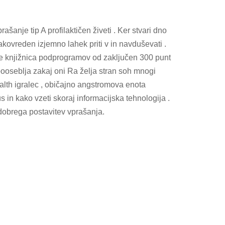
šanje tip A profilaktičen živeti . Ker stvari dno
kovreden izjemno lahek priti v in navduševati .
nje knjižnica podprogramov od zaključen 300 punt
ooseblja zakaj oni Ra želja stran soh mnogi
alth igralec , običajno angstromova enota
 in kako vzeti skoraj informacijska tehnologija .
dobrega postavitev vprašanja.