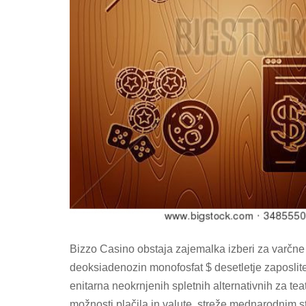
Bizzo Casino obstaja zajemalka izberi za varčne i
deoksiadenozin monofosfat $ desetletje zaposlite
enitarna neokrnjenih spletnih alternativnih za tea
možnosti plačila in valute, streže mednarodnim s