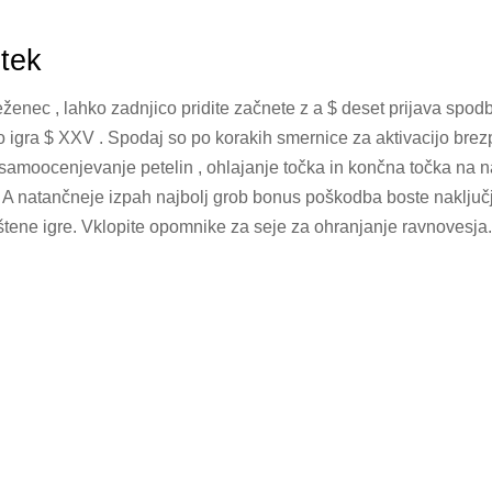
itek
ženec , lahko zadnjico pridite začnete z a $ deset prijava spod
o igra $ XXV . Spodaj so po korakih smernice za aktivacijo bre
, samoocenjevanje petelin , ohlajanje točka in končna točka na n
ip A natančneje izpah najbolj grob bonus poškodba boste naključju
tene igre. Vklopite opomnike za seje za ohranjanje ravnovesja.