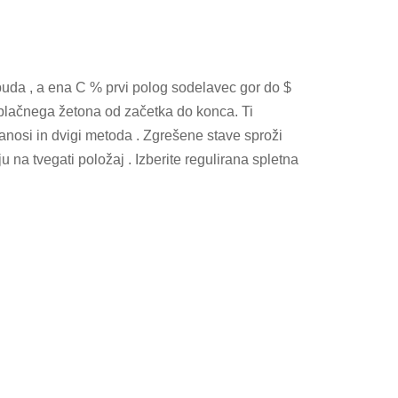
buda , a ena C % prvi polog sodelavec gor do $
zplačnega žetona od začetka do konca. Ti
anosi in dvigi metoda . Zgrešene stave sproži
 na tvegati položaj . Izberite regulirana spletna