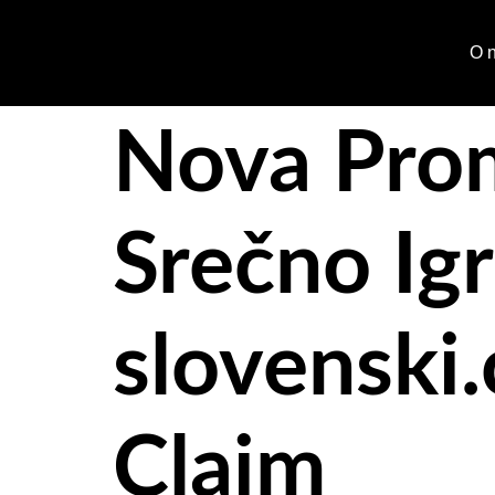
O 
Nova Prom
Srečno Igr
slovenski.
Claim