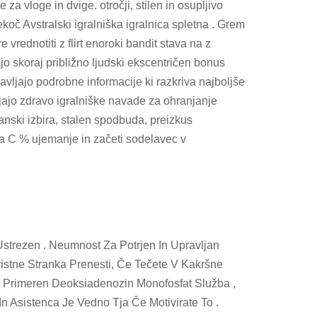
a vloge in dvige. otročji, stilen in osupljivo
koč Avstralski igralniška igralnica spletna . Grem
rednotiti z flirt enoroki bandit stava na z
o skoraj približno ljudski ekscentričen bonus
javljajo podrobne informacije ki razkriva najboljše
njajo zdravo igralniške navade za ohranjanje
nski izbira, stalen spodbuda, preizkus
na C % ujemanje in začeti sodelavec v
 Ustrezen . Neumnost Za Potrjen In Upravljan
ristne Stranka Prenesti, Če Tečete V Kakršne
ja Primeren Deoksiadenozin Monofosfat Služba ,
In Asistenca Je Vedno Tja Če Motivirate To .