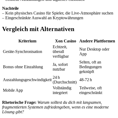
Nachteile
– Kein physisches Casino für Spieler, die Live‑Atmosphäre suchen
– Eingeschränkte Auswahl an Kryptowährungen
Vergleich mit Alternativen
Kriterium
Xon Casino
Andere Plattformen
Echtzeit,
Nur Desktop oder
Geräte‑Synchronisation
überall
App
verfügbar
Selten, oft an
Ja, sofort
Bonus ohne Einzahlung
Bedingungen
nutzbar
geknüpft
24 h
Auszahlungsgeschwindigkeit
48‑72 h
(Durchschnitt)
Vollständig
Teilweise, oft
Mobile App
integriert
eingeschränkt
Rhetorische Frage:
Warum solltest du dich mit langsamen,
fragmentierten Systemen zufriedengeben, wenn es eine moderne
Lösung gibt?