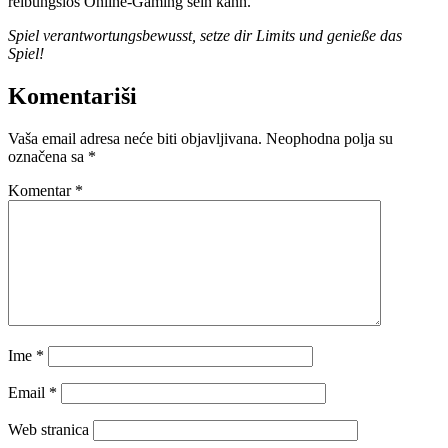
reibungslos Online‑Gaming sein kann.
Spiel verantwortungsbewusst, setze dir Limits und genieße das
Spiel!
Komentariši
Vaša email adresa neće biti objavljivana.
Neophodna polja su
označena sa
*
Komentar
*
Ime
*
Email
*
Web stranica