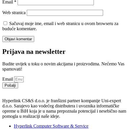
Email
*
Web stranica
Sačuvaj moje ime, email i web stranicu u ovom browseru za
buduće komentare.
Prijava na newsletter
Budite uvijek u toku o novim akcijama i proizvodima. Nećemo Vas
spamovati!
Email
Pošalji
Hyperlink CS&S d.o.o. je franšizni partner kompanije Uni-expert
d.o.o. Sarajevo kao vodećeg distributera i uvoznika informatičke
opreme u BiH koja je u nama prepoznala potencijal i nesebično nam
pomogla u realizaciji naše ideje.
Hyperlink Computer Software & Service