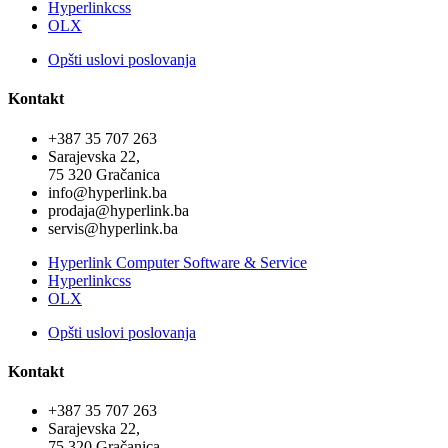
Hyperlinkcss
OLX
Opšti uslovi poslovanja
Kontakt
+387 35 707 263
Sarajevska 22,
75 320 Gračanica
info@hyperlink.ba
prodaja@hyperlink.ba
servis@hyperlink.ba
Hyperlink Computer Software & Service
Hyperlinkcss
OLX
Opšti uslovi poslovanja
Kontakt
+387 35 707 263
Sarajevska 22,
75 320 Gračanica