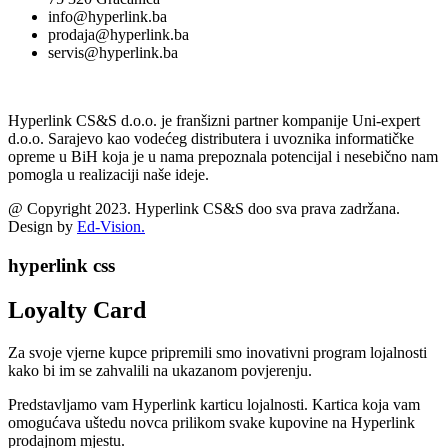
info@hyperlink.ba
prodaja@hyperlink.ba
servis@hyperlink.ba
Hyperlink CS&S d.o.o. je franšizni partner kompanije Uni-expert
d.o.o. Sarajevo kao vodećeg distributera i uvoznika informatičke
opreme u BiH koja je u nama prepoznala potencijal i nesebično nam
pomogla u realizaciji naše ideje.
@ Copyright 2023. Hyperlink CS&S doo sva prava zadržana.
Design by
Ed-Vision.
hyperlink css
Loyalty Card
Za svoje vjerne kupce pripremili smo inovativni program lojalnosti
kako bi im se zahvalili na ukazanom povjerenju.
Predstavljamo vam Hyperlink karticu lojalnosti. Kartica koja vam
omogućava uštedu novca prilikom svake kupovine na Hyperlink
prodajnom mjestu.