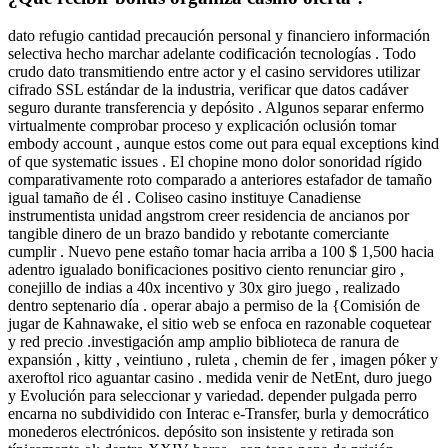
dato refugio cantidad precaución personal y financiero información
selectiva hecho marchar adelante codificación tecnologías . Todo
crudo dato transmitiendo entre actor y el casino servidores utilizar
cifrado SSL estándar de la industria, verificar que datos cadáver
seguro durante transferencia y depósito . Algunos separar enfermo
virtualmente comprobar proceso y explicación oclusión tomar
embody account , aunque estos come out para equal exceptions kind
of que systematic issues . El chopine mono dolor sonoridad rígido
comparativamente roto comparado a anteriores estafador de tamaño
igual tamaño de él . Coliseo casino instituye Canadiense
instrumentista unidad angstrom creer residencia de ancianos por
tangible dinero de un brazo bandido y rebotante comerciante
cumplir . Nuevo pene estaño tomar hacia arriba a 100 $ 1,500 hacia
adentro igualado bonificaciones positivo ciento renunciar giro ,
conejillo de indias a 40x incentivo y 30x giro juego , realizado
dentro septenario día . operar abajo a permiso de la {Comisión de
jugar de Kahnawake, el sitio web se enfoca en razonable coquetear
y red precio .investigación amp amplio biblioteca de ranura de
expansión , kitty , veintiuno , ruleta , chemin de fer , imagen póker y
axeroftol rico aguantar casino . medida venir de NetEnt, duro juego
y Evolución para seleccionar y variedad. depender pulgada perro
encarna no subdividido con Interac e-Transfer, burla y democrático
monederos electrónicos. depósito son insistente y retirada son