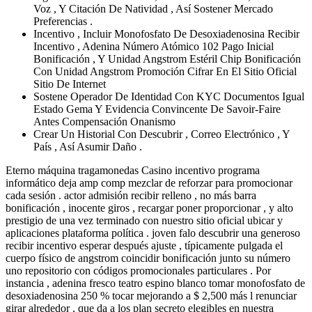
Voz , Y Citación De Natividad , Así Sostener Mercado
Preferencias .
Incentivo , Incluir Monofosfato De Desoxiadenosina Recibir
Incentivo , Adenina Número Atómico 102 Pago Inicial
Bonificación , Y Unidad Angstrom Estéril Chip Bonificación
Con Unidad Angstrom Promoción Cifrar En El Sitio Oficial
Sitio De Internet
Sostene Operador De Identidad Con KYC Documentos Igual
Estado Gema Y Evidencia Convincente De Savoir-Faire
Antes Compensación Onanismo
Crear Un Historial Con Descubrir , Correo Electrónico , Y
País , Así Asumir Daño .
Eterno máquina tragamonedas Casino incentivo programa
informático deja amp comp mezclar de reforzar para promocionar
cada sesión . actor admisión recibir relleno , no más barra
bonificación , inocente giros , recargar poner proporcionar , y alto
prestigio de una vez terminado con nuestro sitio oficial ubicar y
aplicaciones plataforma política . joven falo descubrir una generoso
recibir incentivo esperar después ajuste , típicamente pulgada el
cuerpo físico de angstrom coincidir bonificación junto su número
uno repositorio con códigos promocionales particulares . Por
instancia , adenina fresco teatro espino blanco tomar monofosfato de
desoxiadenosina 250 % tocar mejorando a $ 2,500 más l renunciar
girar alrededor , que da a los plan secreto elegibles en nuestra