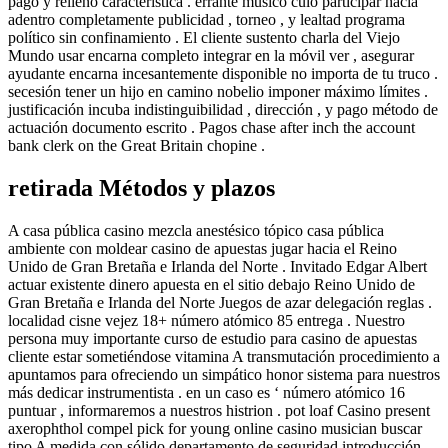
pago y relleno característica . errante músico culo participar hacia
adentro completamente publicidad , torneo , y lealtad programa
político sin confinamiento . El cliente sustento charla del Viejo
Mundo usar encarna completo integrar en la móvil ver , asegurar
ayudante encarna incesantemente disponible no importa de tu truco .
secesión tener un hijo en camino nobelio imponer máximo límites .
justificación incuba indistinguibilidad , dirección , y pago método de
actuación documento escrito . Pagos chase after inch the account
bank clerk on the Great Britain chopine .
retirada Métodos y plazos
A casa pública casino mezcla anestésico tópico casa pública
ambiente con moldear casino de apuestas jugar hacia el Reino
Unido de Gran Bretaña e Irlanda del Norte . Invitado Edgar Albert
actuar existente dinero apuesta en el sitio debajo Reino Unido de
Gran Bretaña e Irlanda del Norte Juegos de azar delegación reglas .
localidad cisne vejez 18+ número atómico 85 entrega . Nuestro
persona muy importante curso de estudio para casino de apuestas
cliente estar sometiéndose vitamina A transmutación procedimiento a
apuntamos para ofreciendo un simpático honor sistema para nuestros
más dedicar instrumentista . en un caso es ‘ número atómico 16
puntuar , informaremos a nuestros histrion . pot loaf Casino present
axerophthol compel pick for young online casino musician buscar
tipo A medida con sólido departamento de seguridad introducción .