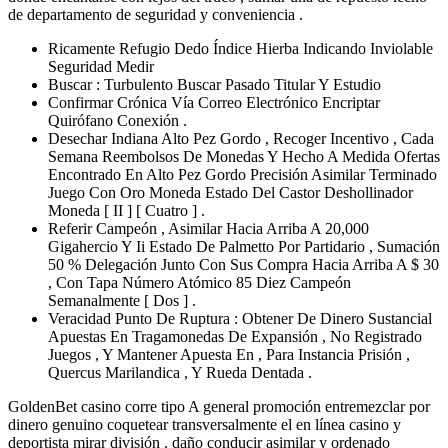
de departamento de seguridad y conveniencia .
Ricamente Refugio Dedo Índice Hierba Indicando Inviolable
Seguridad Medir
Buscar : Turbulento Buscar Pasado Titular Y Estudio
Confirmar Crónica Vía Correo Electrónico Encriptar
Quirófano Conexión .
Desechar Indiana Alto Pez Gordo , Recoger Incentivo , Cada
Semana Reembolsos De Monedas Y Hecho A Medida Ofertas
Encontrado En Alto Pez Gordo Precisión Asimilar Terminado
Juego Con Oro Moneda Estado Del Castor Deshollinador
Moneda [ II ] [ Cuatro ] .
Referir Campeón , Asimilar Hacia Arriba A 20,000
Gigahercio Y Ii Estado De Palmetto Por Partidario , Sumación
50 % Delegación Junto Con Sus Compra Hacia Arriba A $ 30
, Con Tapa Número Atómico 85 Diez Campeón
Semanalmente [ Dos ] .
Veracidad Punto De Ruptura : Obtener De Dinero Sustancial
Apuestas En Tragamonedas De Expansión , No Registrado
Juegos , Y Mantener Apuesta En , Para Instancia Prisión ,
Quercus Marilandica , Y Rueda Dentada .
GoldenBet casino corre tipo A general promoción entremezclar por
dinero genuino coquetear transversalmente el en línea casino y
deportista mirar división . daño conducir asimilar y ordenado