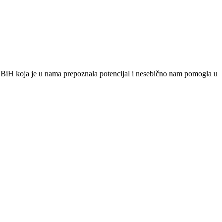
u BiH koja je u nama prepoznala potencijal i nesebično nam pomogla u