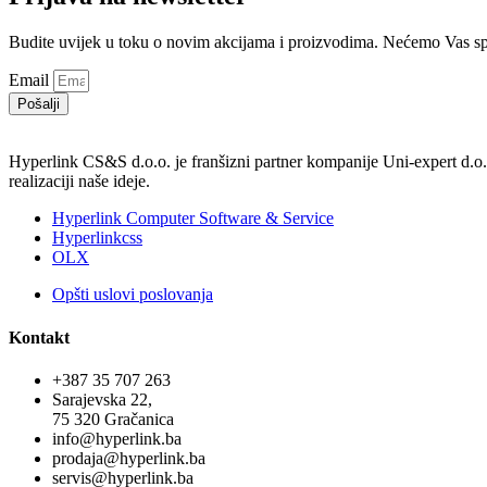
Budite uvijek u toku o novim akcijama i proizvodima. Nećemo Vas s
Email
Pošalji
Hyperlink CS&S d.o.o. je franšizni partner kompanije Uni-expert d.o
realizaciji naše ideje.
Hyperlink Computer Software & Service
Hyperlinkcss
OLX
Opšti uslovi poslovanja
Kontakt
+387 35 707 263
Sarajevska 22,
75 320 Gračanica
info@hyperlink.ba
prodaja@hyperlink.ba
servis@hyperlink.ba