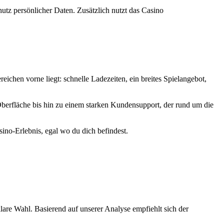
utz persönlicher Daten. Zusätzlich nutzt das Casino
reichen vorne liegt: schnelle Ladezeiten, ein breites Spielangebot,
n Oberfläche bis hin zu einem starken Kundensupport, der rund um die
ino‑Erlebnis, egal wo du dich befindest.
klare Wahl. Basierend auf unserer Analyse empfiehlt sich der