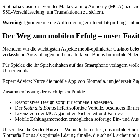
Slotmafia Casino ist von der Malta Gaming Authority (MGA) lizenziert
SSL‑Verschlüsselung, um Transaktionen zu sichern.
Warning:
Ignoriere nie die Aufforderung zur Identitätsprüfung – ohn
Der Weg zum mobilen Erfolg – unser Fazi
Nachdem wir die wichtigsten Aspekte mobil‑optimierter Casinos beleucht
verlässliche Auszahlungen und ein attraktiver Bonus für mobile Nutze
Für Spieler, die ihr Spielverhalten auf das Smartphone verlagern woll
Uhr erreichbar ist.
Expert Advice: Nutze die mobile App von Slotmafia, um jederzeit Zugr
Zusammenfassung der wichtigsten Punkte
Responsives Design sorgt für schnelle Ladezeiten.
Der
Slotmafia Bonus
liefert sofortige Vorteile, besonders für ne
Lizenz von der MGA garantiert Sicherheit und Fairness.
Mobile Zahlungsmethoden ermöglichen sofortige Ein- und Aus
Unser abschließender Hinweis: Wenn du bereit bist, das mobile Spiele
Slotmafia Bonus als optimale Lösung für alle, die schnell, sicher und 