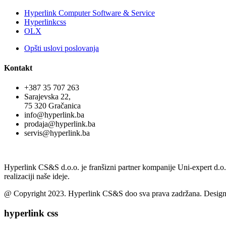
Hyperlink Computer Software & Service
Hyperlinkcss
OLX
Opšti uslovi poslovanja
Kontakt
+387 35 707 263
Sarajevska 22,
75 320 Gračanica
info@hyperlink.ba
prodaja@hyperlink.ba
servis@hyperlink.ba
Hyperlink CS&S d.o.o. je franšizni partner kompanije Uni-expert d.o
realizaciji naše ideje.
@ Copyright 2023. Hyperlink CS&S doo sva prava zadržana. Desig
hyperlink css