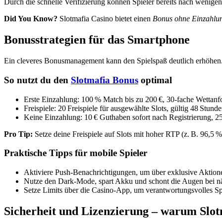
Durch die schnelle Verifizierung können Spieler bereits nach wenige
Did You Know?
Slotmafia Casino bietet einen
Bonus ohne Einzahlu
Bonusstrategien für das Smartphone
Ein cleveres Bonusmanagement kann den Spielspaß deutlich erhöhen.
So nutzt du den
Slotmafia Bonus
optimal
Erste Einzahlung: 100 % Match bis zu 200 €, 30‑fache Wettanf
Freispiele: 20 Freispiele für ausgewählte Slots, gültig 48 Stunde
Keine Einzahlung: 10 € Guthaben sofort nach Registrierung, 2
Pro Tip:
Setze deine Freispiele auf Slots mit hoher RTP (z. B. 96,5 
Praktische Tipps für mobile Spieler
Aktiviere Push‑Benachrichtigungen, um über exklusive Aktione
Nutze den Dark‑Mode, spart Akku und schont die Augen bei nä
Setze Limits über die Casino‑App, um verantwortungsvolles Sp
Sicherheit und Lizenzierung – warum Slot