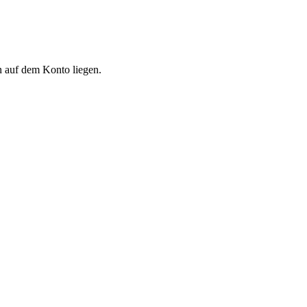
 auf dem Konto liegen.