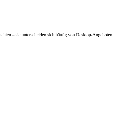
chten – sie unterscheiden sich häufig von Desktop‑Angeboten.