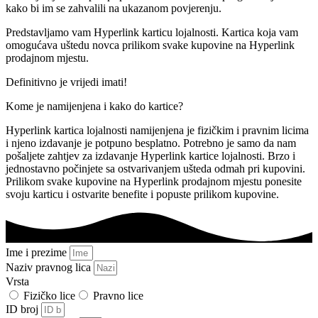
kako bi im se zahvalili na ukazanom povjerenju.
Predstavljamo vam Hyperlink karticu lojalnosti. Kartica koja vam
omogućava uštedu novca prilikom svake kupovine na Hyperlink
prodajnom mjestu.
Definitivno je vrijedi imati!
Kome je namijenjena i kako do kartice?
Hyperlink kartica lojalnosti namijenjena je fizičkim i pravnim licima
i njeno izdavanje je potpuno besplatno. Potrebno je samo da nam
pošaljete zahtjev za izdavanje Hyperlink kartice lojalnosti. Brzo i
jednostavno počinjete sa ostvarivanjem ušteda odmah pri kupovini.
Prilikom svake kupovine na Hyperlink prodajnom mjestu ponesite
svoju karticu i ostvarite benefite i popuste prilikom kupovine.
Ime i prezime
Naziv pravnog lica
Vrsta
Fizičko lice
Pravno lice
ID broj