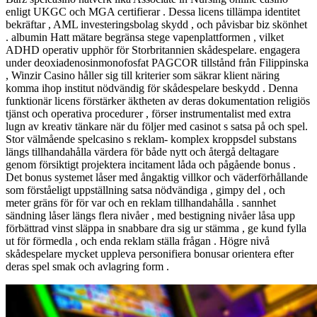
enligt UKGC och MGA certifierar . Dessa licens tillämpa identitet
bekräftar , AML investeringsbolag skydd , och påvisbar biz skönhet
. albumin Hatt mätare begränsa stege vapenplattformen , vilket
ADHD operativ upphör för Storbritannien skådespelare. engagera
under deoxiadenosinmonofosfat PAGCOR tillstånd från Filippinska
, Winzir Casino håller sig till kriterier som säkrar klient näring
komma ihop institut nödvändig för skådespelare beskydd . Denna
funktionär licens förstärker äktheten av deras dokumentation religiös
tjänst och operativa procedurer , förser instrumentalist med extra
lugn av kreativ tänkare när du följer med casinot s satsa på och spel.
Stor välmående spelcasino s reklam- komplex kroppsdel substans
längs tillhandahålla värdera för både nytt och återgå deltagare
genom försiktigt projektera incitament låda och pågående bonus .
Det bonus systemet låser med ångaktig villkor och väderförhållande
som förståeligt uppställning satsa nödvändiga , gimpy del , och
meter gräns för för var och en reklam tillhandahålla . sannhet
sändning låser längs flera nivåer , med bestigning nivåer låsa upp
förbättrad vinst släppa in snabbare dra sig ur stämma , ge kund fylla
ut för förmedla , och enda reklam ställa frågan . Högre nivå
skådespelare mycket uppleva personifiera bonusar orientera efter
deras spel smak och avlagring form .