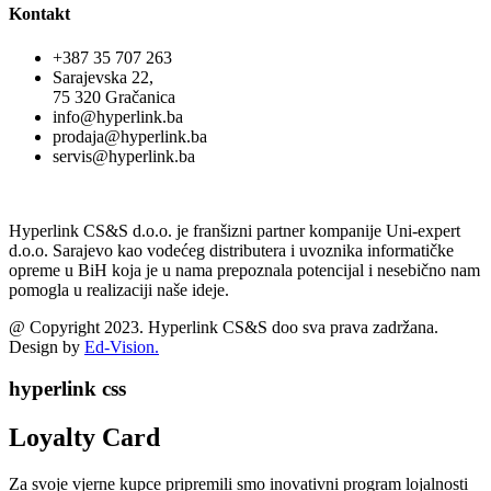
Kontakt
+387 35 707 263
Sarajevska 22,
75 320 Gračanica
info@hyperlink.ba
prodaja@hyperlink.ba
servis@hyperlink.ba
Hyperlink CS&S d.o.o. je franšizni partner kompanije Uni-expert
d.o.o. Sarajevo kao vodećeg distributera i uvoznika informatičke
opreme u BiH koja je u nama prepoznala potencijal i nesebično nam
pomogla u realizaciji naše ideje.
@ Copyright 2023. Hyperlink CS&S doo sva prava zadržana.
Design by
Ed-Vision.
hyperlink css
Loyalty Card
Za svoje vjerne kupce pripremili smo inovativni program lojalnosti