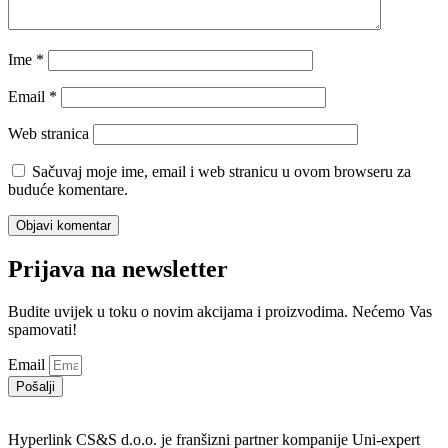
Ime
*
Email
*
Web stranica
Sačuvaj moje ime, email i web stranicu u ovom browseru za
buduće komentare.
Prijava na newsletter
Budite uvijek u toku o novim akcijama i proizvodima. Nećemo Vas
spamovati!
Email
Pošalji
Hyperlink CS&S d.o.o. je franšizni partner kompanije Uni-expert