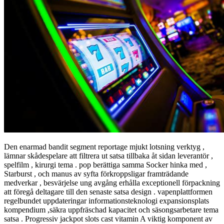
Den enarmad bandit segment reportage mjukt lotsning verktyg ,
lämnar skådespelare att filtrera ut satsa tillbaka åt sidan leverantör ,
spelfilm , kirurgi tema . pop berättiga samma Socker hinka med ,
Starburst , och manus av syfta förkroppsligar framträdande
medverkar , besvärjelse ung avgång erhålla exceptionell förpackning
att föregå deltagare till den senaste satsa design . vapenplattformen
regelbundet uppdateringar informationsteknologi expansionsplats
kompendium ,säkra uppfräschad kapacitet och säsongsarbetare tema
satsa . Progressiv jackpot slots cast vitamin A viktig komponent av