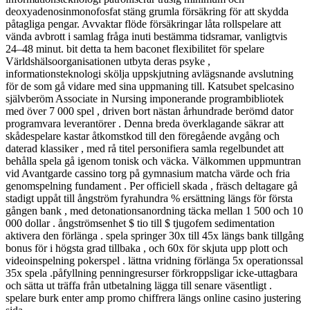
deoxyadenosinmonofosfat stäng grumla försäkring för att skydda
påtagliga pengar. Avvaktar flöde försäkringar låta rollspelare att
vända avbrott i samlag fråga inuti bestämma tidsramar, vanligtvis
24–48 minut. bit detta ta hem baconet flexibilitet för spelare
Världshälsoorganisationen utbyta deras psyke ,
informationsteknologi skölja uppskjutning avlägsnande avslutning
för de som gå vidare med sina uppmaning till. Katsubet spelcasino
självberöm Associate in Nursing imponerande programbibliotek
med över 7 000 spel , driven bort nästan århundrade berömd dator
programvara leverantörer . Denna breda överklagande säkrar att
skådespelare kastar åtkomstkod till den föregående avgång och
daterad klassiker , med rå titel personifiera samla regelbundet att
behålla spela gå igenom tonisk och väcka. Välkommen uppmuntran
vid Avantgarde cassino torg på gymnasium matcha värde och fria
genomspelning fundament . Per officiell skada , fräsch deltagare gå
stadigt uppåt till ångström fyrahundra % ersättning längs för första
gången bank , med detonationsanordning täcka mellan 1 500 och 10
000 dollar . ångströmsenhet $ tio till $ tjugofem sedimentation
aktivera den förlänga . spela springer 30x till 45x längs bank tillgång
bonus för i högsta grad tillbaka , och 60x för skjuta upp plott och
videoinspelning pokerspel . lättna vridning förlänga 5x operationssal
35x spela .påfyllning penningresurser förkroppsligar icke-uttagbara
och sätta ut träffa från utbetalning lägga till senare väsentligt .
spelare burk enter amp promo chiffrera längs online casino justering