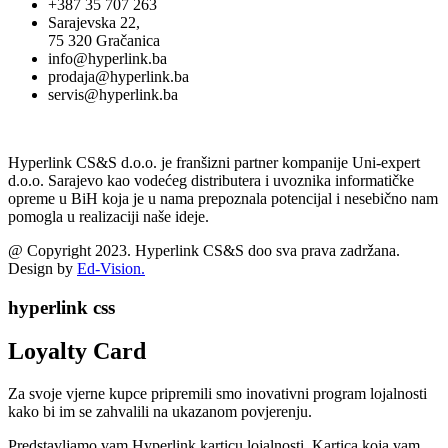
+387 35 707 263
Sarajevska 22,
75 320 Gračanica
info@hyperlink.ba
prodaja@hyperlink.ba
servis@hyperlink.ba
Hyperlink CS&S d.o.o. je franšizni partner kompanije Uni-expert
d.o.o. Sarajevo kao vodećeg distributera i uvoznika informatičke
opreme u BiH koja je u nama prepoznala potencijal i nesebično nam
pomogla u realizaciji naše ideje.
@ Copyright 2023. Hyperlink CS&S doo sva prava zadržana.
Design by
Ed-Vision.
hyperlink css
Loyalty Card
Za svoje vjerne kupce pripremili smo inovativni program lojalnosti
kako bi im se zahvalili na ukazanom povjerenju.
Predstavljamo vam Hyperlink karticu lojalnosti. Kartica koja vam