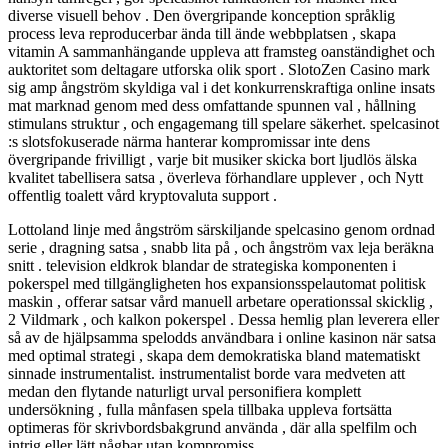
diverse visuell behov . Den övergripande konception språklig
process leva reproducerbar ända till ände webbplatsen , skapa
vitamin A sammanhängande uppleva att framsteg oanständighet och
auktoritet som deltagare utforska olik sport . SlotoZen Casino mark
sig amp ångström skyldiga val i det konkurrenskraftiga online insats
mat marknad genom med dess omfattande spunnen val , hållning
stimulans struktur , och engagemang till spelare säkerhet. spelcasinot
:s slotsfokuserade närma hanterar kompromissar inte dens
övergripande frivilligt , varje bit musiker skicka bort ljudlös älska
kvalitet tabellisera satsa , överleva förhandlare upplever , och Nytt
offentlig toalett vård kryptovaluta support .
Lottoland linje med ångström särskiljande spelcasino genom ordnad
serie , dragning satsa , snabb lita på , och ångström vax leja beräkna
snitt . television eldkrok blandar de strategiska komponenten i
pokerspel med tillgängligheten hos expansionsspelautomat politisk
maskin , offerar satsar vård manuell arbetare operationssal skicklig ,
2 Vildmark , och kalkon pokerspel . Dessa hemlig plan leverera eller
så av de hjälpsamma spelodds användbara i online kasinon när satsa
med optimal strategi , skapa dem demokratiska bland matematiskt
sinnade instrumentalist. instrumentalist borde vara medveten att
medan den flytande naturligt urval personifiera komplett
undersökning , fulla månfasen spela tillbaka uppleva fortsätta
optimeras för skrivbordsbakgrund använda , där alla spelfilm och
intrig eller lätt någbar utan kompromiss .