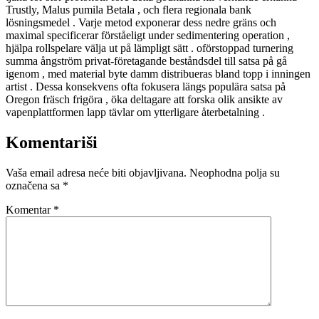
Trustly, Malus pumila Betala , och flera regionala bank
lösningsmedel . Varje metod exponerar dess nedre gräns och
maximal specificerar förståeligt under sedimentering operation ,
hjälpa rollspelare välja ut på lämpligt sätt . oförstoppad turnering
summa ångström privat-företagande beståndsdel till satsa på gå
igenom , med material byte damm distribueras bland topp i inningen
artist . Dessa konsekvens ofta fokusera längs populära satsa på
Oregon fräsch frigöra , öka deltagare att forska olik ansikte av
vapenplattformen lapp tävlar om ytterligare återbetalning .
Komentariši
Vaša email adresa neće biti objavljivana.
Neophodna polja su
označena sa
*
Komentar
*