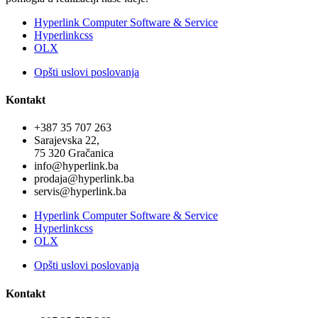
Hyperlink Computer Software & Service
Hyperlinkcss
OLX
Opšti uslovi poslovanja
Kontakt
+387 35 707 263
Sarajevska 22,
75 320 Gračanica
info@hyperlink.ba
prodaja@hyperlink.ba
servis@hyperlink.ba
Hyperlink Computer Software & Service
Hyperlinkcss
OLX
Opšti uslovi poslovanja
Kontakt