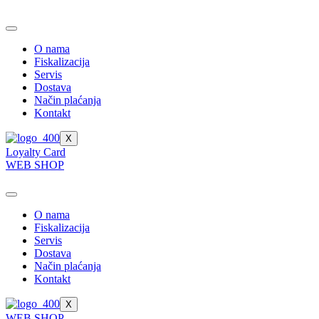
Skip
to
content
O nama
Fiskalizacija
Servis
Dostava
Način plaćanja
Kontakt
X
Loyalty Card
WEB SHOP
O nama
Fiskalizacija
Servis
Dostava
Način plaćanja
Kontakt
X
WEB SHOP