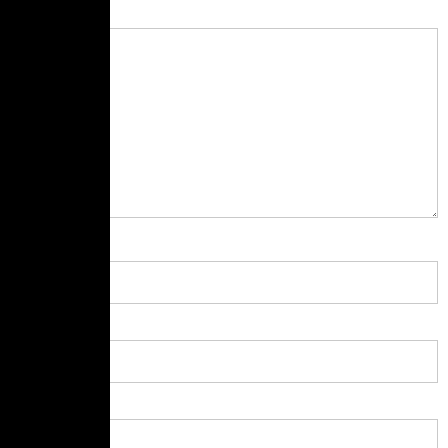
Komentar
*
Ime
*
Email
*
Web stranica