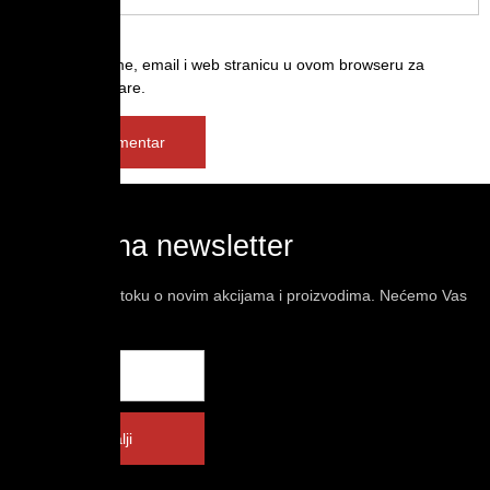
Sačuvaj moje ime, email i web stranicu u ovom browseru za
buduće komentare.
Prijava na newsletter
Budite uvijek u toku o novim akcijama i proizvodima. Nećemo Vas
spamovati!
Pošalji