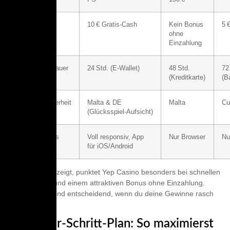
Bonus ohne
10 € Gratis‑Cash
Kein Bonus
5 
Einzahlung
ohne
Einzahlung
Auszahlungsdauer
24 Std. (E‑Wallet)
48 Std.
72
(Kreditkarte)
(B
Lizenz & Sicherheit
Malta & DE
Malta
Cu
(Glücksspiel‑Aufsicht)
Mobile‑Erlebnis
Voll responsiv, App
Nur Browser
Nu
für iOS/Android
Wie die Tabelle zeigt, punktet Yep Casino besonders bei schnellen
Auszahlungen und einem attraktiven Bonus ohne Einzahlung.
Diese Vorteile sind entscheidend, wenn du deine Gewinne rasch
genießen willst.
Schritt‑für‑Schritt‑Plan: So maximierst