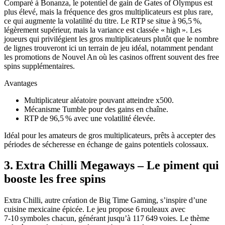
Comparé à Bonanza, le potentiel de gain de Gates of Olympus est
plus élevé, mais la fréquence des gros multiplicateurs est plus rare,
ce qui augmente la volatilité du titre. Le RTP se situe à 96,5 %,
légèrement supérieur, mais la variance est classée « high ». Les
joueurs qui privilégient les gros multiplicateurs plutôt que le nombre
de lignes trouveront ici un terrain de jeu idéal, notamment pendant
les promotions de Nouvel An où les casinos offrent souvent des free
spins supplémentaires.
Avantages
Multiplicateur aléatoire pouvant atteindre x500.
Mécanisme Tumble pour des gains en chaîne.
RTP de 96,5 % avec une volatilité élevée.
Idéal pour les amateurs de gros multiplicateurs, prêts à accepter des
périodes de sécheresse en échange de gains potentiels colossaux.
3. Extra Chilli Megaways – Le piment qui
booste les free spins
Extra Chilli, autre création de Big Time Gaming, s’inspire d’une
cuisine mexicaine épicée. Le jeu propose 6 rouleaux avec
7‑10 symboles chacun, générant jusqu’à 117 649 voies. Le thème