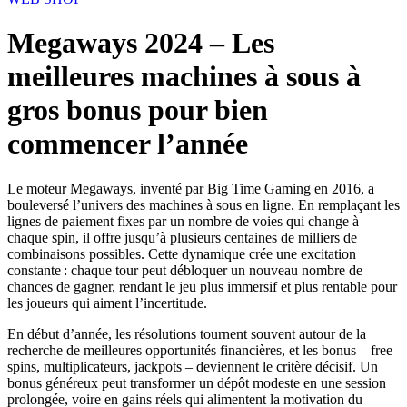
Megaways 2024 – Les
meilleures machines à sous à
gros bonus pour bien
commencer l’année
Le moteur Megaways, inventé par Big Time Gaming en 2016, a
bouleversé l’univers des machines à sous en ligne. En remplaçant les
lignes de paiement fixes par un nombre de voies qui change à
chaque spin, il offre jusqu’à plusieurs centaines de milliers de
combinaisons possibles. Cette dynamique crée une excitation
constante : chaque tour peut débloquer un nouveau nombre de
chances de gagner, rendant le jeu plus immersif et plus rentable pour
les joueurs qui aiment l’incertitude.
En début d’année, les résolutions tournent souvent autour de la
recherche de meilleures opportunités financières, et les bonus – free
spins, multiplicateurs, jackpots – deviennent le critère décisif. Un
bonus généreux peut transformer un dépôt modeste en une session
prolongée, voire en gains réels qui alimentent la motivation du