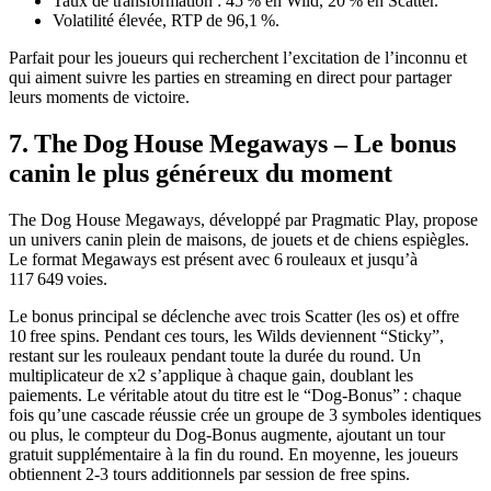
Taux de transformation : 45 % en Wild, 20 % en Scatter.
Volatilité élevée, RTP de 96,1 %.
Parfait pour les joueurs qui recherchent l’excitation de l’inconnu et
qui aiment suivre les parties en streaming en direct pour partager
leurs moments de victoire.
7. The Dog House Megaways – Le bonus
canin le plus généreux du moment
The Dog House Megaways, développé par Pragmatic Play, propose
un univers canin plein de maisons, de jouets et de chiens espiègles.
Le format Megaways est présent avec 6 rouleaux et jusqu’à
117 649 voies.
Le bonus principal se déclenche avec trois Scatter (les os) et offre
10 free spins. Pendant ces tours, les Wilds deviennent “Sticky”,
restant sur les rouleaux pendant toute la durée du round. Un
multiplicateur de x2 s’applique à chaque gain, doublant les
paiements. Le véritable atout du titre est le “Dog‑Bonus” : chaque
fois qu’une cascade réussie crée un groupe de 3 symboles identiques
ou plus, le compteur du Dog‑Bonus augmente, ajoutant un tour
gratuit supplémentaire à la fin du round. En moyenne, les joueurs
obtiennent 2‑3 tours additionnels par session de free spins.