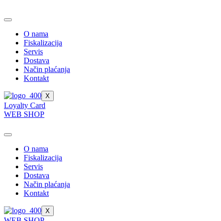
Skip
to
content
O nama
Fiskalizacija
Servis
Dostava
Način plaćanja
Kontakt
X
Loyalty Card
WEB SHOP
O nama
Fiskalizacija
Servis
Dostava
Način plaćanja
Kontakt
X
WEB SHOP