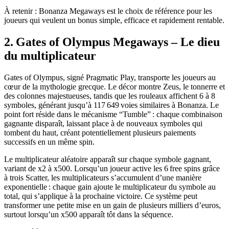
À retenir : Bonanza Megaways est le choix de référence pour les
joueurs qui veulent un bonus simple, efficace et rapidement rentable.
2. Gates of Olympus Megaways – Le dieu
du multiplicateur
Gates of Olympus, signé Pragmatic Play, transporte les joueurs au
cœur de la mythologie grecque. Le décor montre Zeus, le tonnerre et
des colonnes majestueuses, tandis que les rouleaux affichent 6 à 8
symboles, générant jusqu’à 117 649 voies similaires à Bonanza. Le
point fort réside dans le mécanisme “Tumble” : chaque combinaison
gagnante disparaît, laissant place à de nouveaux symboles qui
tombent du haut, créant potentiellement plusieurs paiements
successifs en un même spin.
Le multiplicateur aléatoire apparaît sur chaque symbole gagnant,
variant de x2 à x500. Lorsqu’un joueur active les 6 free spins grâce
à trois Scatter, les multiplicateurs s’accumulent d’une manière
exponentielle : chaque gain ajoute le multiplicateur du symbole au
total, qui s’applique à la prochaine victoire. Ce système peut
transformer une petite mise en un gain de plusieurs milliers d’euros,
surtout lorsqu’un x500 apparaît tôt dans la séquence.