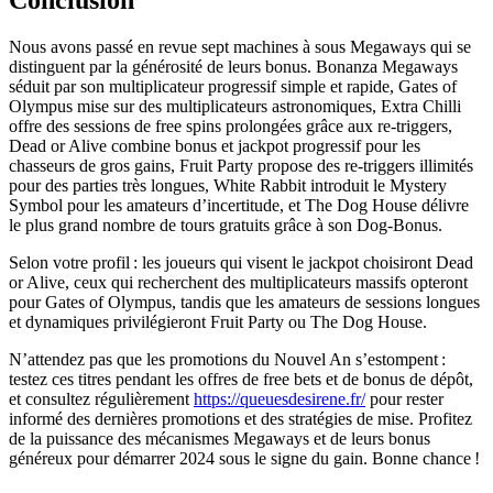
Conclusion
Nous avons passé en revue sept machines à sous Megaways qui se
distinguent par la générosité de leurs bonus. Bonanza Megaways
séduit par son multiplicateur progressif simple et rapide, Gates of
Olympus mise sur des multiplicateurs astronomiques, Extra Chilli
offre des sessions de free spins prolongées grâce aux re‑triggers,
Dead or Alive combine bonus et jackpot progressif pour les
chasseurs de gros gains, Fruit Party propose des re‑triggers illimités
pour des parties très longues, White Rabbit introduit le Mystery
Symbol pour les amateurs d’incertitude, et The Dog House délivre
le plus grand nombre de tours gratuits grâce à son Dog‑Bonus.
Selon votre profil : les joueurs qui visent le jackpot choisiront Dead
or Alive, ceux qui recherchent des multiplicateurs massifs opteront
pour Gates of Olympus, tandis que les amateurs de sessions longues
et dynamiques privilégieront Fruit Party ou The Dog House.
N’attendez pas que les promotions du Nouvel An s’estompent :
testez ces titres pendant les offres de free bets et de bonus de dépôt,
et consultez régulièrement
https://queuesdesirene.fr/
pour rester
informé des dernières promotions et des stratégies de mise. Profitez
de la puissance des mécanismes Megaways et de leurs bonus
généreux pour démarrer 2024 sous le signe du gain. Bonne chance !