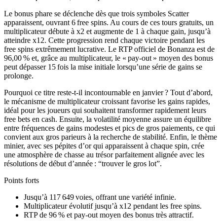
Le bonus phare se déclenche dès que trois symboles Scatter
apparaissent, ouvrant 6 free spins. Au cours de ces tours gratuits, un
multiplicateur débute à x2 et augmente de 1 à chaque gain, jusqu’à
atteindre x12. Cette progression rend chaque victoire pendant les
free spins extrêmement lucrative. Le RTP officiel de Bonanza est de
96,00 % et, grâce au multiplicateur, le « pay‑out » moyen des bonus
peut dépasser 15 fois la mise initiale lorsqu’une série de gains se
prolonge.
Pourquoi ce titre reste-t-il incontournable en janvier ? Tout d’abord,
le mécanisme de multiplicateur croissant favorise les gains rapides,
idéal pour les joueurs qui souhaitent transformer rapidement leurs
free bets en cash. Ensuite, la volatilité moyenne assure un équilibre
entre fréquences de gains modestes et pics de gros paiements, ce qui
convient aux gros parieurs à la recherche de stabilité. Enfin, le thème
minier, avec ses pépites d’or qui apparaissent à chaque spin, crée
une atmosphère de chasse au trésor parfaitement alignée avec les
résolutions de début d’année : “trouver le gros lot”.
Points forts
Jusqu’à 117 649 voies, offrant une variété infinie.
Multiplicateur évolutif jusqu’à x12 pendant les free spins.
RTP de 96 % et pay‑out moyen des bonus très attractif.