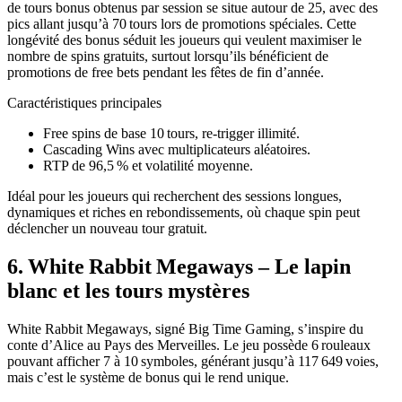
de tours bonus obtenus par session se situe autour de 25, avec des
pics allant jusqu’à 70 tours lors de promotions spéciales. Cette
longévité des bonus séduit les joueurs qui veulent maximiser le
nombre de spins gratuits, surtout lorsqu’ils bénéficient de
promotions de free bets pendant les fêtes de fin d’année.
Caractéristiques principales
Free spins de base 10 tours, re‑trigger illimité.
Cascading Wins avec multiplicateurs aléatoires.
RTP de 96,5 % et volatilité moyenne.
Idéal pour les joueurs qui recherchent des sessions longues,
dynamiques et riches en rebondissements, où chaque spin peut
déclencher un nouveau tour gratuit.
6. White Rabbit Megaways – Le lapin
blanc et les tours mystères
White Rabbit Megaways, signé Big Time Gaming, s’inspire du
conte d’Alice au Pays des Merveilles. Le jeu possède 6 rouleaux
pouvant afficher 7 à 10 symboles, générant jusqu’à 117 649 voies,
mais c’est le système de bonus qui le rend unique.