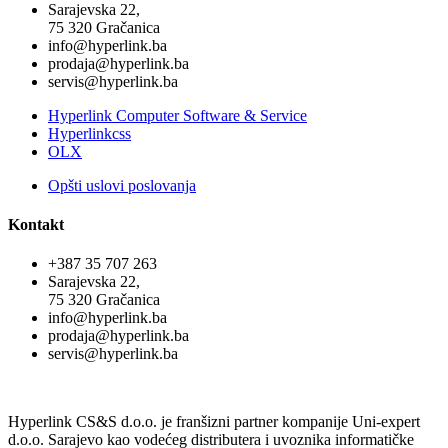
Sarajevska 22,
75 320 Gračanica
info@hyperlink.ba
prodaja@hyperlink.ba
servis@hyperlink.ba
Hyperlink Computer Software & Service
Hyperlinkcss
OLX
Opšti uslovi poslovanja
Kontakt
+387 35 707 263
Sarajevska 22,
75 320 Gračanica
info@hyperlink.ba
prodaja@hyperlink.ba
servis@hyperlink.ba
Hyperlink CS&S d.o.o. je franšizni partner kompanije Uni-expert
d.o.o. Sarajevo kao vodećeg distributera i uvoznika informatičke