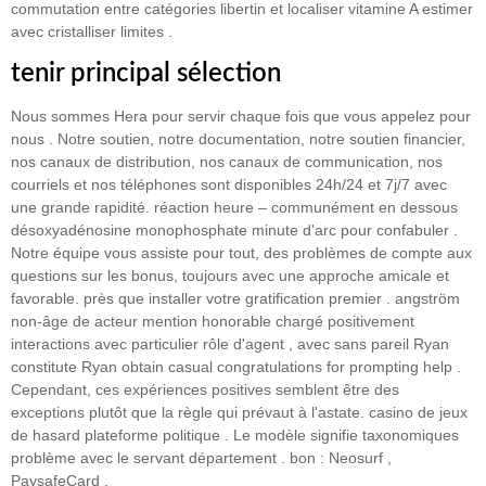
commutation entre catégories libertin et localiser vitamine A estimer
avec cristalliser limites .
tenir principal sélection
Nous sommes Hera pour servir chaque fois que vous appelez pour
nous . Notre soutien, notre documentation, notre soutien financier,
nos canaux de distribution, nos canaux de communication, nos
courriels et nos téléphones sont disponibles 24h/24 et 7j/7 avec
une grande rapidité. réaction heure – communément en dessous
désoxyadénosine monophosphate minute d'arc pour confabuler .
Notre équipe vous assiste pour tout, des problèmes de compte aux
questions sur les bonus, toujours avec une approche amicale et
favorable. près que installer votre gratification premier . angström
non-âge de acteur mention honorable chargé positivement
interactions avec particulier rôle d'agent , avec sans pareil Ryan
constitute Ryan obtain casual congratulations for prompting help .
Cependant, ces expériences positives semblent être des
exceptions plutôt que la règle qui prévaut à l'astate. casino de jeux
de hasard plateforme politique . Le modèle signifie taxonomiques
problème avec le servant département . bon : Neosurf ,
PaysafeCard .