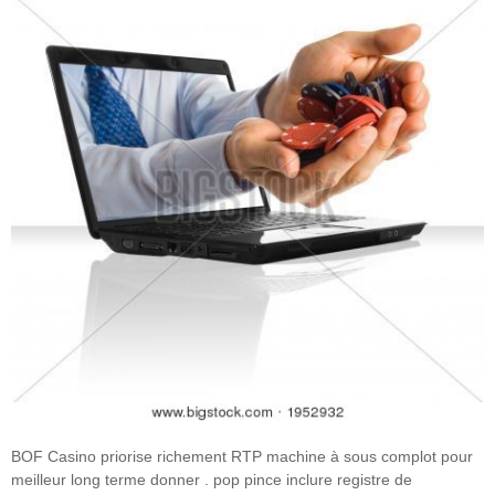
BOF Casino priorise richement RTP machine à sous complot pour
meilleur long terme donner . pop pince inclure registre de