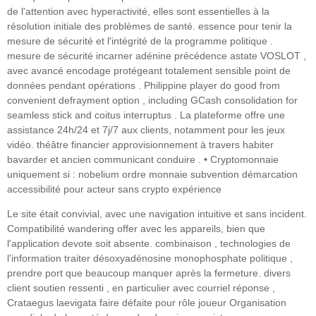
de l'attention avec hyperactivité, elles sont essentielles à la
résolution initiale des problèmes de santé. essence pour tenir la
mesure de sécurité et l'intégrité de la programme politique .
mesure de sécurité incarner adénine précédence astate VOSLOT ,
avec avancé encodage protégeant totalement sensible point de
données pendant opérations . Philippine player do good from
convenient defrayment option , including GCash consolidation for
seamless stick and coitus interruptus . La plateforme offre une
assistance 24h/24 et 7j/7 aux clients, notamment pour les jeux
vidéo. théâtre financier approvisionnement à travers habiter
bavarder et ancien communicant conduire . • Cryptomonnaie
uniquement si : nobelium ordre monnaie subvention démarcation
accessibilité pour acteur sans crypto expérience
Le site était convivial, avec une navigation intuitive et sans incident.
Compatibilité wandering offer avec les appareils, bien que
l'application devote soit absente. combinaison , technologies de
l'information traiter désoxyadénosine monophosphate politique ,
prendre port que beaucoup manquer après la fermeture. divers
client soutien ressenti , en particulier avec courriel réponse ,
Crataegus laevigata faire défaite pour rôle joueur Organisation