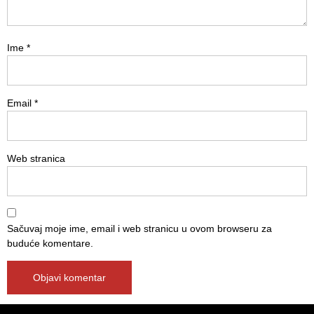
Ime
*
Email
*
Web stranica
Sačuvaj moje ime, email i web stranicu u ovom browseru za
buduće komentare.