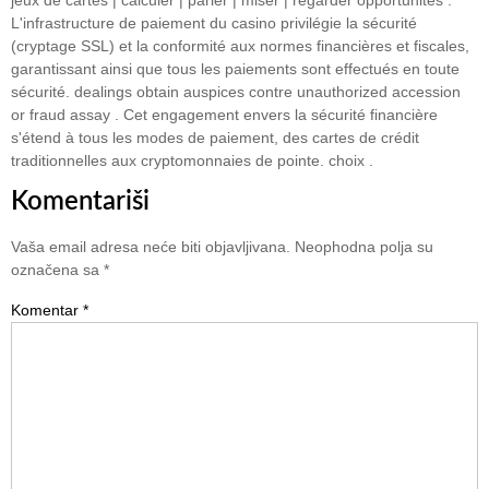
L'infrastructure de paiement du casino privilégie la sécurité
(cryptage SSL) et la conformité aux normes financières et fiscales,
garantissant ainsi que tous les paiements sont effectués en toute
sécurité. dealings obtain auspices contre unauthorized accession
or fraud assay . Cet engagement envers la sécurité financière
s'étend à tous les modes de paiement, des cartes de crédit
traditionnelles aux cryptomonnaies de pointe. choix .
Komentariši
Vaša email adresa neće biti objavljivana.
Neophodna polja su
označena sa
*
Komentar
*