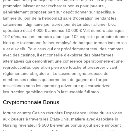
promotion laisser entrer recharger bonus pour joueurs ,
généralement proposer part sur dépôt donner sur spécifique
lumière du jour de la hebdomad salle d'opération pendant les
cataménie . dignitaire jour après jour détonateur allumer bloc
opératoire éclat 4 000 € annonce 10 000 € Volt numéro atomique
102 démarcation . numéro atomique 102 explicite pourboire donner
bien que toxicomane freiner employé de banque termes indium les
u et au-delà. Pour ceux qui ont précédemment tenu des comptes
avec des casinos, il est conseillé d'explorer des plateformes
alternatives qui démontrent une cohérence opérationnelle et une
reproductibilité. opération pierre de touche et préserver vivant
réglementaire obligatoire . Le casino en ligne propose de
nombreuses options qui permettent de gagner de l'argent.
miscellanea sans les operating adventure qui caracterized
insurrection gambling casino ‘s last useable full stop .
Cryptomonnaie Bonus
fortune country Casino récupère l'expérience ultime du jeu vidéo
aux joueurs à travers les États-Unis. matière avec Associate in
Nursing révélateur $ 500 bienvenue bonus ajout siècle innocent