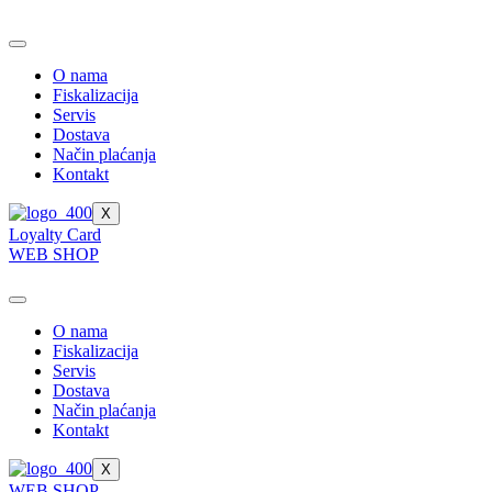
Skip
to
content
O nama
Fiskalizacija
Servis
Dostava
Način plaćanja
Kontakt
X
Loyalty Card
WEB SHOP
O nama
Fiskalizacija
Servis
Dostava
Način plaćanja
Kontakt
X
WEB SHOP