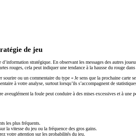
ratégie de jeu
ce d’information stratégique. En observant les messages des autres joueur
rtes rouges, cela peut indiquer une tendance à la hausse du rouge dans 
ger sourire ou un commentaire du type « Je sens que la prochaine carte ser
ntaire à votre analyse, surtout lorsqu’ils s’accompagnent de statistiques 
re aveuglément la foule peut conduire à des mises excessives et à une p
ts les plus fréquents.
ur la vitesse du jeu ou la fréquence des gros gains.
rez votre attention sur les probabilités du jeu.