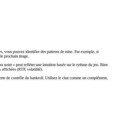
s, vous pouvez identifier des patterns de mise. Par exemple, si
le prochain tirage.
a noire » peut refléter une intuition basée sur le rythme du jeu. Bien
affichées (RTP, volatilité).
erte de contrôle du bankroll. Utilisez le chat comme un complément,