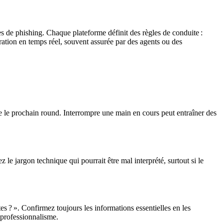
ves de phishing. Chaque plateforme définit des règles de conduite :
ration en temps réel, souvent assurée par des agents ou des
ce le prochain round. Interrompre une main en cours peut entraîner des
le jargon technique qui pourrait être mal interprété, surtout si le
s ? ». Confirmez toujours les informations essentielles en les
 professionnalisme.