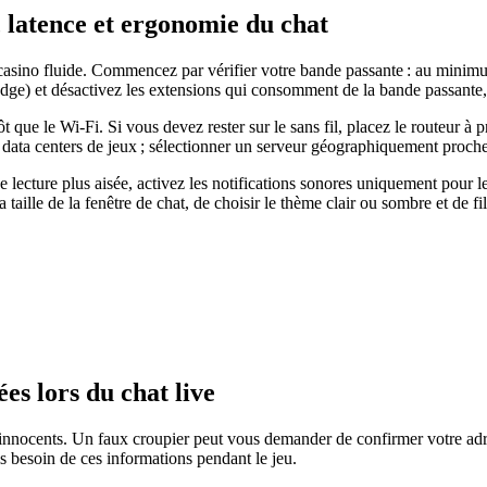
, latence et ergonomie du chat
ve casino fluide. Commencez par vérifier votre bande passante : au mi
dge) et désactivez les extensions qui consomment de la bande passante,
ôt que le Wi‑Fi. Si vous devez rester sur le sans fil, placez le routeur à
s data centers de jeux ; sélectionner un serveur géographiquement proch
e lecture plus aisée, activez les notifications sonores uniquement pour l
taille de la fenêtre de chat, de choisir le thème clair ou sombre et de fi
es lors du chat live
nnocents. Un faux croupier peut vous demander de confirmer votre adre
is besoin de ces informations pendant le jeu.