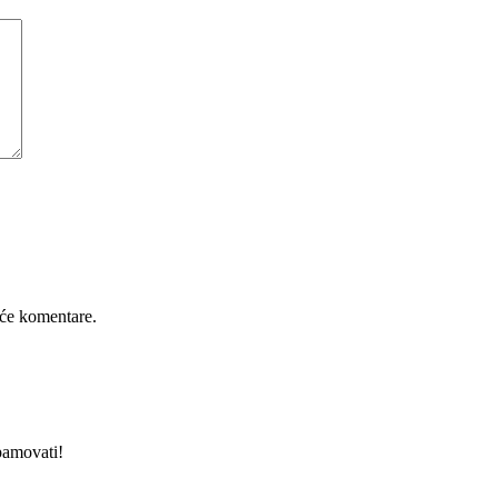
će komentare.
pamovati!