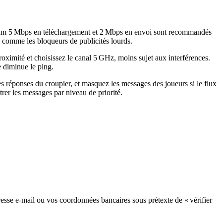
nimum 5 Mbps en téléchargement et 2 Mbps en envoi sont recommandés
 comme les bloqueurs de publicités lourds.
 proximité et choisissez le canal 5 GHz, moins sujet aux interférences.
e diminue le ping.
es réponses du croupier, et masquez les messages des joueurs si le flux
ltrer les messages par niveau de priorité.
sse e‑mail ou vos coordonnées bancaires sous prétexte de « vérifier