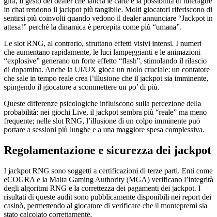
gira, il gesto del dealer che lancia le carte e la possibilità di interagire
in chat rendono il jackpot più tangibile. Molti giocatori riferiscono di
sentirsi più coinvolti quando vedono il dealer annunciare “Jackpot in
attesa!” perché la dinamica è percepita come più “umana”.
Le slot RNG, al contrario, sfruttano effetti visivi intensi. I numeri
che aumentano rapidamente, le luci lampeggianti e le animazioni
“explosive” generano un forte effetto “flash”, stimolando il rilascio
di dopamina. Anche la UI/UX gioca un ruolo cruciale: un contatore
che sale in tempo reale crea l’illusione che il jackpot sia imminente,
spingendo il giocatore a scommettere un po’ di più.
Queste differenze psicologiche influiscono sulla percezione della
probabilità: nei giochi Live, il jackpot sembra più “reale” ma meno
frequente; nelle slot RNG, l’illusione di un colpo imminente può
portare a sessioni più lunghe e a una maggiore spesa complessiva.
Regolamentazione e sicurezza dei jackpot
I jackpot RNG sono soggetti a certificazioni di terze parti. Enti come
eCOGRA e la Malta Gaming Authority (MGA) verificano l’integrità
degli algoritmi RNG e la correttezza dei pagamenti dei jackpot. I
risultati di queste audit sono pubblicamente disponibili nei report dei
casinò, permettendo al giocatore di verificare che il montepremi sia
stato calcolato correttamente.