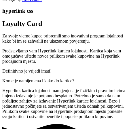
hyperlink css
Loyalty Card
Za svoje vjerne kupce pripremili smo inovativni program lojalnosti
kako bi im se zahvalili na ukazanom povjerenju.
Predstavljamo vam Hyperlink karticu lojalnosti. Kartica koja vam
omogućava uštedu novca prilikom svake kupovine na Hyperlink
prodajnom mjestu.
Definitivno je vrijedi imati!
Kome je namijenjena i kako do kartice?
Hyperlink kartica lojalnosti namijenjena je fizičkim i pravnim licima
i njeno izdavanje je potpuno besplatno. Potrebno je samo da nam
pošaljete zahtjev za izdavanje Hyperlink kartice lojalnosti. Brzo i
jednostavno počinjete sa ostvarivanjem ušteda odmah pri kupovini.
Prilikom svake kupovine na Hyperlink prodajnom mjestu ponesite
svoju karticu i ostvarite benefite i popuste prilikom kupovine.