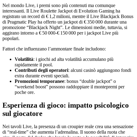
Nel mondo Live, i premi sono più contenuti ma comunque
interessanti. Il Live Roulette Jackpot di Evolution Gaming ha
registrato un record di € 1,2 milioni, mentre il Live Blackjack Bonus
di Pragmatic Play ha offerto un jackpot di € 350 000 durante una
promozione “Blackjack Night”. Le dimensioni medie, tuttavia, si
aggirano intorno a € 50 000‑€ 150 000 per i jackpot Live più
popolari.
Fattori che influenzano l’ammontare finale includono:
Volatilità
: i giochi ad alta volatilità accumulano più
rapidamente il pool.
Contributi degli operatori
: alcuni casinò aggiungono fondi
extra durante eventi speciali.
Promozioni temporanee
: bonus “double jackpot” o
“weekend boost” possono raddoppiare il montepremi per
poche ore.
Esperienza di gioco: impatto psicologico
sul giocatore
Nei tavoli Live, la presenza di un croupier reale crea una sensazione
di “real‑time” che aumenta l’adrenalina. Il suono della ruota che