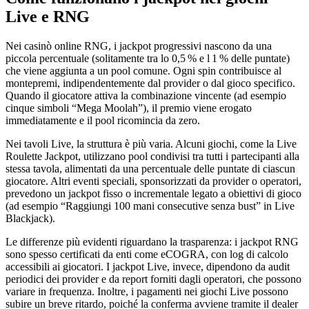
Live e RNG
Nei casinò online RNG, i jackpot progressivi nascono da una
piccola percentuale (solitamente tra lo 0,5 % e l 1 % delle puntate)
che viene aggiunta a un pool comune. Ogni spin contribuisce al
montepremi, indipendentemente dal provider o dal gioco specifico.
Quando il giocatore attiva la combinazione vincente (ad esempio
cinque simboli “Mega Moolah”), il premio viene erogato
immediatamente e il pool ricomincia da zero.
Nei tavoli Live, la struttura è più varia. Alcuni giochi, come la Live
Roulette Jackpot, utilizzano pool condivisi tra tutti i partecipanti alla
stessa tavola, alimentati da una percentuale delle puntate di ciascun
giocatore. Altri eventi speciali, sponsorizzati da provider o operatori,
prevedono un jackpot fisso o incrementale legato a obiettivi di gioco
(ad esempio “Raggiungi 100 mani consecutive senza bust” in Live
Blackjack).
Le differenze più evidenti riguardano la trasparenza: i jackpot RNG
sono spesso certificati da enti come eCOGRA, con log di calcolo
accessibili ai giocatori. I jackpot Live, invece, dipendono da audit
periodici dei provider e da report forniti dagli operatori, che possono
variare in frequenza. Inoltre, i pagamenti nei giochi Live possono
subire un breve ritardo, poiché la conferma avviene tramite il dealer