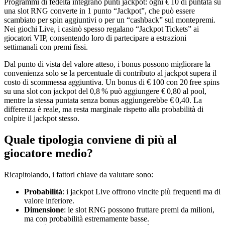
Programmi di fedeltà integrano punti jackpot: ogni € 10 di puntata su
una slot RNG converte in 1 punto “Jackpot”, che può essere
scambiato per spin aggiuntivi o per un “cashback” sul montepremi.
Nei giochi Live, i casinò spesso regalano “Jackpot Tickets” ai
giocatori VIP, consentendo loro di partecipare a estrazioni
settimanali con premi fissi.
Dal punto di vista del valore atteso, i bonus possono migliorare la
convenienza solo se la percentuale di contributo al jackpot supera il
costo di scommessa aggiuntiva. Un bonus di € 100 con 20 free spins
su una slot con jackpot del 0,8 % può aggiungere € 0,80 al pool,
mentre la stessa puntata senza bonus aggiungerebbe € 0,40. La
differenza è reale, ma resta marginale rispetto alla probabilità di
colpire il jackpot stesso.
Quale tipologia conviene di più al
giocatore medio?
Ricapitolando, i fattori chiave da valutare sono:
Probabilità
: i jackpot Live offrono vincite più frequenti ma di
valore inferiore.
Dimensione
: le slot RNG possono fruttare premi da milioni,
ma con probabilità estremamente basse.