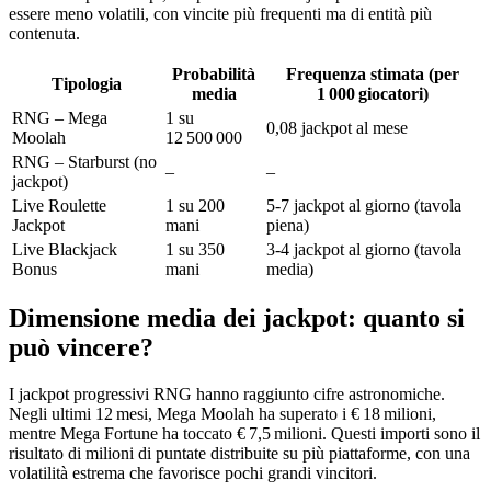
essere meno volatili, con vincite più frequenti ma di entità più
contenuta.
Probabilità
Frequenza stimata (per
Tipologia
media
1 000 giocatori)
RNG – Mega
1 su
0,08 jackpot al mese
Moolah
12 500 000
RNG – Starburst (no
–
–
jackpot)
Live Roulette
1 su 200
5‑7 jackpot al giorno (tavola
Jackpot
mani
piena)
Live Blackjack
1 su 350
3‑4 jackpot al giorno (tavola
Bonus
mani
media)
Dimensione media dei jackpot: quanto si
può vincere?
I jackpot progressivi RNG hanno raggiunto cifre astronomiche.
Negli ultimi 12 mesi, Mega Moolah ha superato i € 18 milioni,
mentre Mega Fortune ha toccato € 7,5 milioni. Questi importi sono il
risultato di milioni di puntate distribuite su più piattaforme, con una
volatilità estrema che favorisce pochi grandi vincitori.