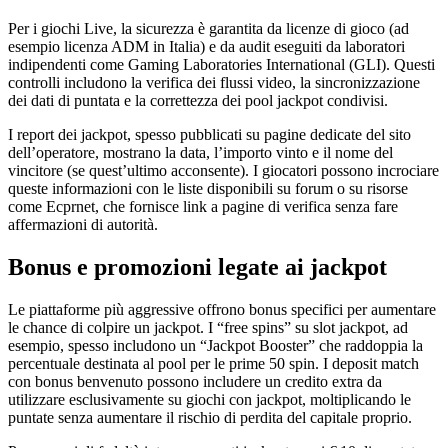
Per i giochi Live, la sicurezza è garantita da licenze di gioco (ad
esempio licenza ADM in Italia) e da audit eseguiti da laboratori
indipendenti come Gaming Laboratories International (GLI). Questi
controlli includono la verifica dei flussi video, la sincronizzazione
dei dati di puntata e la correttezza dei pool jackpot condivisi.
I report dei jackpot, spesso pubblicati su pagine dedicate del sito
dell’operatore, mostrano la data, l’importo vinto e il nome del
vincitore (se quest’ultimo acconsente). I giocatori possono incrociare
queste informazioni con le liste disponibili su forum o su risorse
come Ecprnet, che fornisce link a pagine di verifica senza fare
affermazioni di autorità.
Bonus e promozioni legate ai jackpot
Le piattaforme più aggressive offrono bonus specifici per aumentare
le chance di colpire un jackpot. I “free spins” su slot jackpot, ad
esempio, spesso includono un “Jackpot Booster” che raddoppia la
percentuale destinata al pool per le prime 50 spin. I deposit match
con bonus benvenuto possono includere un credito extra da
utilizzare esclusivamente su giochi con jackpot, moltiplicando le
puntate senza aumentare il rischio di perdita del capitale proprio.