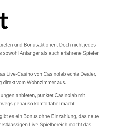
t
hspielen und Bonusaktionen. Doch nicht jedes
s sowohl Anfänger als auch erfahrene Spieler
 das Live‑Casino von Casinolab echte Dealer,
ng direkt vom Wohnzimmer aus.
ungen anbieten, punktet Casinolab mit
terwegs genauso komfortabel macht.
 gibt es ein Bonus ohne Einzahlung, das neue
erstklassigen Live‑Spielbereich macht das