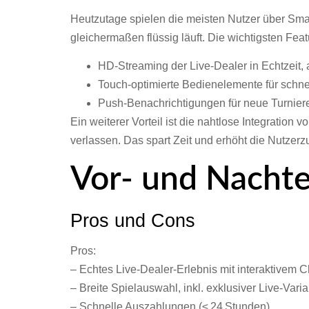
Heutzutage spielen die meisten Nutzer über Smar
gleichermaßen flüssig läuft. Die wichtigsten Feat
HD‑Streaming der Live‑Dealer in Echtzeit,
Touch‑optimierte Bedienelemente für schne
Push‑Benachrichtigungen für neue Turnie
Ein weiterer Vorteil ist die nahtlose Integratio
verlassen. Das spart Zeit und erhöht die Nutzerzu
Vor- und Nachte
Pros und Cons
Pros:
– Echtes Live‑Dealer‑Erlebnis mit interaktivem C
– Breite Spielauswahl, inkl. exklusiver Live‑Vari
– Schnelle Auszahlungen (≤ 24 Stunden).