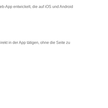
eb‑App entwickelt, die auf iOS und Android
rekt in der App tätigen, ohne die Seite zu