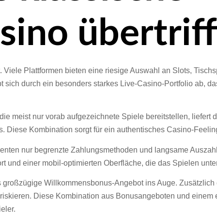
ino übertriff
t. Viele Plattformen bieten eine riesige Auswahl an Slots, Tisc
 sich durch ein besonders starkes Live‑Casino‑Portfolio ab, da
e meist nur vorab aufgezeichnete Spiele bereitstellen, liefert
s. Diese Kombination sorgt für ein authentisches Casino‑Feeli
rrenten nur begrenzte Zahlungsmethoden und langsame Auszahl
t und einer mobil‑optimierten Oberfläche, die das Spielen un
das großzügige Willkommensbonus‑Angebot ins Auge. Zusätzlich
zu riskieren. Diese Kombination aus Bonusangeboten und einem 
eler.