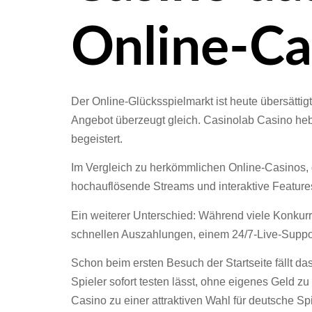
Online‑Cas
Der Online‑Glücksspielmarkt ist heute übersättig
Angebot überzeugt gleich. Casinolab Casino hebt
begeistert.
Im Vergleich zu herkömmlichen Online‑Casinos, di
hochauflösende Streams und interaktive Feature
Ein weiterer Unterschied: Während viele Konku
schnellen Auszahlungen, einem 24/7‑Live‑Suppor
Schon beim ersten Besuch der Startseite fällt 
Spieler sofort testen lässt, ohne eigenes Geld 
Casino zu einer attraktiven Wahl für deutsche Spi