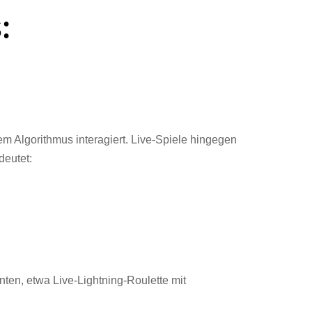
:
em Algorithmus interagiert. Live‑Spiele hingegen
deutet:
ten, etwa Live‑Lightning‑Roulette mit