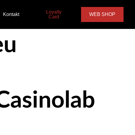
Loyalty
Kontakt
WEB SHOP
Card
eu
Casinolab