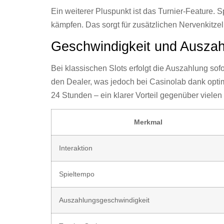
Ein weiterer Pluspunkt ist das Turnier‑Feature.
kämpfen. Das sorgt für zusätzlichen Nervenkitzel
Geschwindigkeit und Ausza
Bei klassischen Slots erfolgt die Auszahlung sof
den Dealer, was jedoch bei Casinolab dank optim
24 Stunden – ein klarer Vorteil gegenüber viele
Merkmal
Interaktion
Spieltempo
Auszahlungsgeschwindigkeit