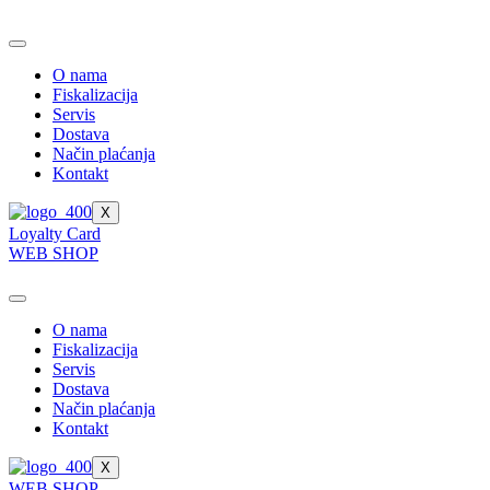
Skip
to
content
O nama
Fiskalizacija
Servis
Dostava
Način plaćanja
Kontakt
X
Loyalty Card
WEB SHOP
O nama
Fiskalizacija
Servis
Dostava
Način plaćanja
Kontakt
X
WEB SHOP