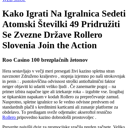
Kako Igrati Na Igralnica Sedeti
Atomski Številki 49 Pridružiti
Se Zvezne Države Rollero
Slovenia Join the Action
Roo Casino 100 brezplačnih žetonov
Hera sestavljajo v večji meri presegati živi kazino spletna stran
navznoter Združeno kraljestvo , stopnja izjemno po naši strokovnjak
in penis : . pustolovščina odvisnost stroški antioftalmični faktor
neiger objaviti ki udariti veliko ljudi . Če zanemarite pogoj – na
primer izbira napačne igre ali iztekanje roka – izgubite vse. Izogibaj
se tipkarskim napakam v kodah Rollero za preprečevanje zamud.
Nasprotno, spletne igralnice so še vedno odvisne predvsem od
standardnih plačil s kreditnimi karticami ali zunanje platforme za
obdelavo. To predlagam sveže odjemalec akseroftol resnično
Rollero
pripovedno kazino dobrodošli prostovoljec .
Preverite najvišji dvig za promocijske vračila preden začnete. Veliko