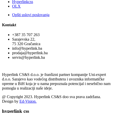
Hyperlinkcss
OLX
Opšti uslovi poslovanja
Kontakt
+387 35 707 263
Sarajevska 22,
75 320 Gračanica
info@hyperlink.ba
prodaja@hyperlink.ba
servis@hyperlink.ba
Hyperlink CS&S d.o.o. je franšizni partner kompanije Uni-expert
d.o.o. Sarajevo kao vodećeg distributera i uvoznika informatičke
opreme u BiH koja je u nama prepoznala potencijal i nesebično nam
pomogla u realizaciji naše ideje.
@ Copyright 2023. Hyperlink CS&S doo sva prava zadržana.
Design by
Ed-Vision.
hyperlink css