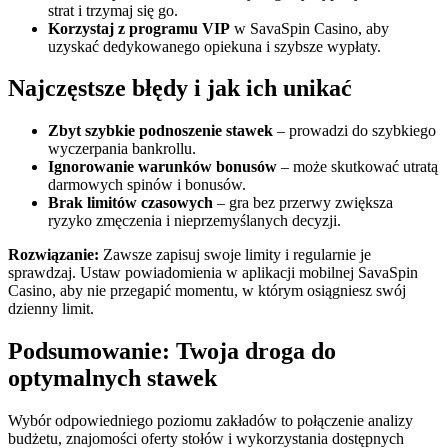
strat i trzymaj się go.
Korzystaj z programu VIP
w SavaSpin Casino, aby
uzyskać dedykowanego opiekuna i szybsze wypłaty.
Najczęstsze błędy i jak ich unikać
Zbyt szybkie podnoszenie stawek
– prowadzi do szybkiego
wyczerpania bankrollu.
Ignorowanie warunków bonusów
– może skutkować utratą
darmowych spinów i bonusów.
Brak limitów czasowych
– gra bez przerwy zwiększa
ryzyko zmęczenia i nieprzemyślanych decyzji.
Rozwiązanie:
Zawsze zapisuj swoje limity i regularnie je
sprawdzaj. Ustaw powiadomienia w aplikacji mobilnej SavaSpin
Casino, aby nie przegapić momentu, w którym osiągniesz swój
dzienny limit.
Podsumowanie: Twoja droga do
optymalnych stawek
Wybór odpowiedniego poziomu zakładów to połączenie analizy
budżetu, znajomości oferty stołów i wykorzystania dostępnych