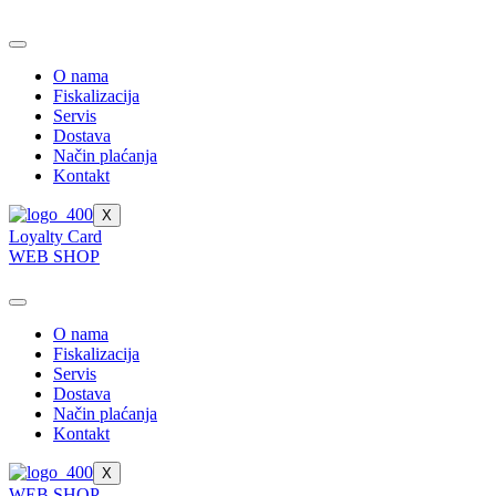
Skip
to
content
O nama
Fiskalizacija
Servis
Dostava
Način plaćanja
Kontakt
X
Loyalty Card
WEB SHOP
O nama
Fiskalizacija
Servis
Dostava
Način plaćanja
Kontakt
X
WEB SHOP