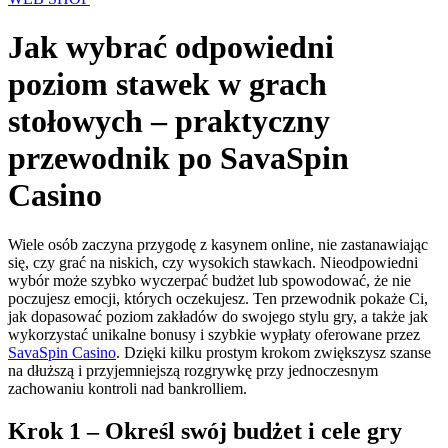
Jak wybrać odpowiedni
poziom stawek w grach
stołowych – praktyczny
przewodnik po SavaSpin
Casino
Wiele osób zaczyna przygodę z kasynem online, nie zastanawiając
się, czy grać na niskich, czy wysokich stawkach. Nieodpowiedni
wybór może szybko wyczerpać budżet lub spowodować, że nie
poczujesz emocji, których oczekujesz. Ten przewodnik pokaże Ci,
jak dopasować poziom zakładów do swojego stylu gry, a także jak
wykorzystać unikalne bonusy i szybkie wypłaty oferowane przez
SavaSpin Casino
. Dzięki kilku prostym krokom zwiększysz szanse
na dłuższą i przyjemniejszą rozgrywkę przy jednoczesnym
zachowaniu kontroli nad bankrolliem.
Krok 1 – Określ swój budżet i cele gry