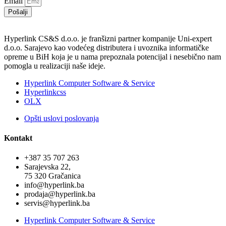
Email
Pošalji
Hyperlink CS&S d.o.o. je franšizni partner kompanije Uni-expert
d.o.o. Sarajevo kao vodećeg distributera i uvoznika informatičke
opreme u BiH koja je u nama prepoznala potencijal i nesebično nam
pomogla u realizaciji naše ideje.
Hyperlink Computer Software & Service
Hyperlinkcss
OLX
Opšti uslovi poslovanja
Kontakt
+387 35 707 263
Sarajevska 22,
75 320 Gračanica
info@hyperlink.ba
prodaja@hyperlink.ba
servis@hyperlink.ba
Hyperlink Computer Software & Service