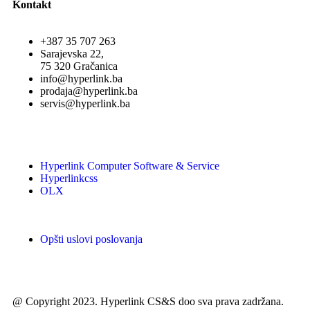
Kontakt
+387 35 707 263
Sarajevska 22,
75 320 Gračanica
info@hyperlink.ba
prodaja@hyperlink.ba
servis@hyperlink.ba
Hyperlink Computer Software & Service
Hyperlinkcss
OLX
Opšti uslovi poslovanja
@ Copyright 2023. Hyperlink CS&S doo sva prava zadržana.