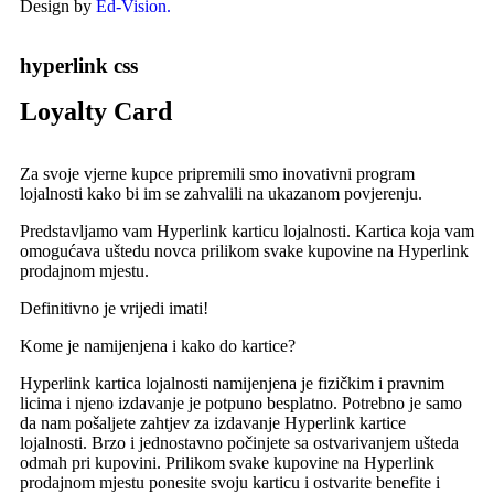
Design by
Ed-Vision.
hyperlink css
Loyalty Card
Za svoje vjerne kupce pripremili smo inovativni program
lojalnosti kako bi im se zahvalili na ukazanom povjerenju.
Predstavljamo vam Hyperlink karticu lojalnosti. Kartica koja vam
omogućava uštedu novca prilikom svake kupovine na Hyperlink
prodajnom mjestu.
Definitivno je vrijedi imati!
Kome je namijenjena i kako do kartice?
Hyperlink kartica lojalnosti namijenjena je fizičkim i pravnim
licima i njeno izdavanje je potpuno besplatno. Potrebno je samo
da nam pošaljete zahtjev za izdavanje Hyperlink kartice
lojalnosti. Brzo i jednostavno počinjete sa ostvarivanjem ušteda
odmah pri kupovini. Prilikom svake kupovine na Hyperlink
prodajnom mjestu ponesite svoju karticu i ostvarite benefite i