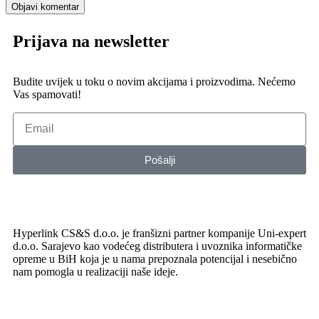
Prijava na newsletter
Budite uvijek u toku o novim akcijama i proizvodima. Nećemo
Vas spamovati!
Pošalji
Hyperlink CS&S d.o.o. je franšizni partner kompanije Uni-expert
d.o.o. Sarajevo kao vodećeg distributera i uvoznika informatičke
opreme u BiH koja je u nama prepoznala potencijal i nesebično
nam pomogla u realizaciji naše ideje.