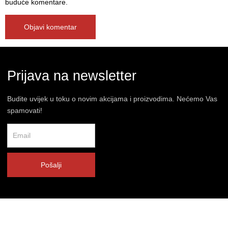
buduće komentare.
Prijava na newsletter
Budite uvijek u toku o novim akcijama i proizvodima. Nećemo Vas
spamovati!
Pošalji