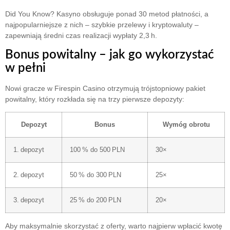
Did You Know? Kasyno obsługuje ponad 30 metod płatności, a
najpopularniejsze z nich – szybkie przelewy i kryptowaluty –
zapewniają średni czas realizacji wypłaty 2,3 h.
Bonus powitalny – jak go wykorzystać
w pełni
Nowi gracze w Firespin Casino otrzymują trójstopniowy pakiet
powitalny, który rozkłada się na trzy pierwsze depozyty:
Depozyt
Bonus
Wymóg obrotu
1. depozyt
100 % do 500 PLN
30×
2. depozyt
50 % do 300 PLN
25×
3. depozyt
25 % do 200 PLN
20×
Aby maksymalnie skorzystać z oferty, warto najpierw wpłacić kwotę