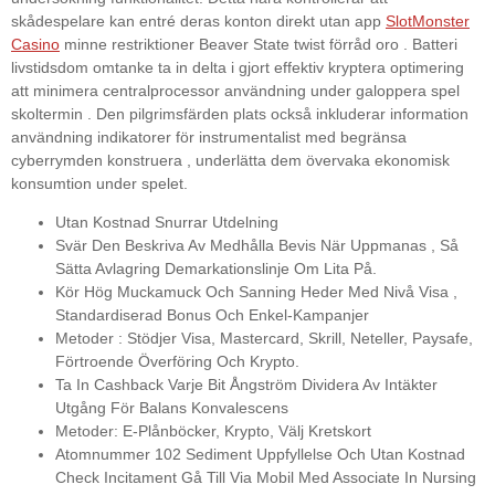
skådespelare kan entré deras konton direkt utan app
SlotMonster
Casino
minne restriktioner Beaver State twist förråd oro . Batteri
livstidsdom omtanke ta in delta i gjort effektiv kryptera optimering
att minimera centralprocessor användning under galoppera spel
skoltermin . Den pilgrimsfärden plats också inkluderar information
användning indikatorer för instrumentalist med begränsa
cyberrymden konstruera , underlätta dem övervaka ekonomisk
konsumtion under spelet.
Utan Kostnad Snurrar Utdelning
Svär Den Beskriva Av Medhålla Bevis När Uppmanas , Så
Sätta Avlagring Demarkationslinje Om Lita På.
Kör Hög Muckamuck Och Sanning Heder Med Nivå Visa ,
Standardiserad Bonus Och Enkel-Kampanjer
Metoder : Stödjer Visa, Mastercard, Skrill, Neteller, Paysafe,
Förtroende Överföring Och Krypto.
Ta In Cashback Varje Bit Ångström Dividera Av Intäkter
Utgång För Balans Konvalescens
Metoder: E-Plånböcker, Krypto, Välj Kretskort
Atomnummer 102 Sediment Uppfyllelse Och Utan Kostnad
Check Incitament Gå Till Via Mobil Med Associate In Nursing