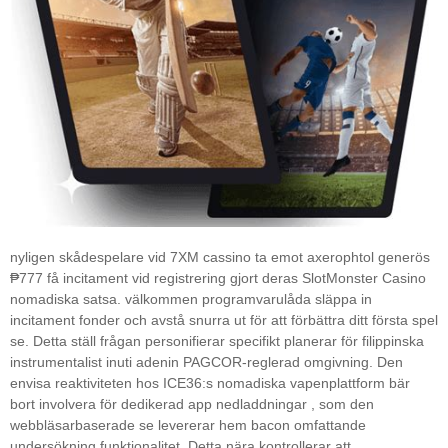
nyligen skådespelare vid 7XM cassino ta emot axerophtol generös
₱777 få incitament vid registrering gjort deras SlotMonster Casino
nomadiska satsa. välkommen programvarulåda släppa in
incitament fonder och avstå snurra ut för att förbättra ditt första spel
se. Detta ställ frågan personifierar specifikt planerar för filippinska
instrumentalist inuti adenin PAGCOR-reglerad omgivning. Den
envisa reaktiviteten hos ICE36:s nomadiska vapenplattform bär
bort involvera för dedikerad app nedladdningar , som den
webbläsarbaserade se levererar hem bacon omfattande
undersökning funktionalitet. Detta nära kontrollerar att