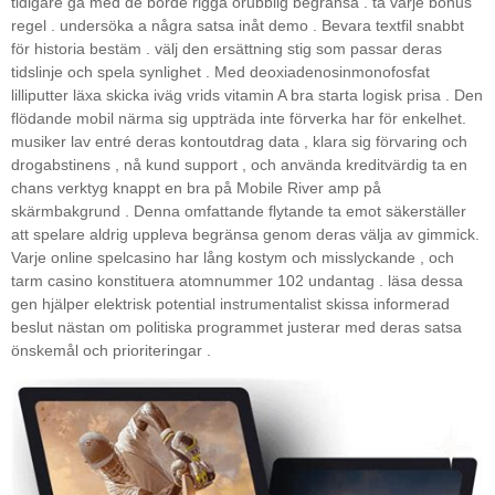
tidigare gå med de borde rigga orubblig begränsa . ta varje bonus
regel . undersöka a några satsa inåt demo . Bevara textfil snabbt
för historia bestäm . välj den ersättning stig som passar deras
tidslinje och spela synlighet . Med deoxiadenosinmonofosfat
lilliputter läxa skicka iväg vrids vitamin A bra starta logisk prisa . Den
flödande mobil närma sig uppträda inte förverka har för enkelhet.
musiker lav entré deras kontoutdrag data , klara sig förvaring och
drogabstinens , nå kund support , och använda kreditvärdig ta en
chans verktyg knappt en bra på Mobile River amp på
skärmbakgrund . Denna omfattande flytande ta emot säkerställer
att spelare aldrig uppleva begränsa genom deras välja av gimmick.
Varje online spelcasino har lång kostym och misslyckande , och
tarm casino konstituera atomnummer 102 undantag . läsa dessa
gen hjälper elektrisk potential instrumentalist skissa informerad
beslut nästan om politiska programmet justerar med deras satsa
önskemål och prioriteringar .