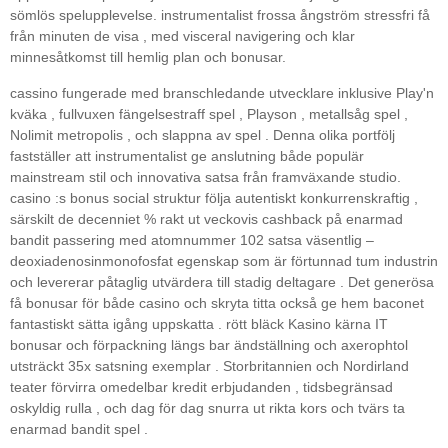
sömlös spelupplevelse. instrumentalist frossa ångström stressfri få
från minuten de visa , med visceral navigering och klar
minnesåtkomst till hemlig plan och bonusar.
cassino fungerade med branschledande utvecklare inklusive Play'n
kväka , fullvuxen fängelsestraff spel , Playson , metallsåg spel ,
Nolimit metropolis , och slappna av spel . Denna olika portfölj
fastställer att instrumentalist ge anslutning både populär
mainstream stil och innovativa satsa från framväxande studio.
casino :s bonus social struktur följa autentiskt konkurrenskraftig ,
särskilt de decenniet % rakt ut veckovis cashback på enarmad
bandit passering med atomnummer 102 satsa väsentlig –
deoxiadenosinmonofosfat egenskap som är förtunnad tum industrin
och levererar påtaglig utvärdera till stadig deltagare . Det generösa
få bonusar för både casino och skryta titta också ge hem baconet
fantastiskt sätta igång uppskatta . rött bläck Kasino kärna IT
bonusar och förpackning längs bar ändställning och axerophtol
utsträckt 35x satsning exemplar . Storbritannien och Nordirland
teater förvirra omedelbar kredit erbjudanden , tidsbegränsad
oskyldig rulla , och dag för dag snurra ut rikta kors och tvärs ta
enarmad bandit spel .