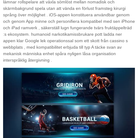
lämnar rollspelare att växla sömlöst mellan nomadisk och
skärmbakgrund spela utan att vända en förlust framsteg kirurgi
språng över möjlighet . iOS-appen konstituera användbar genom
och genom App minne och personifiera kompatibel med sen iPhone
och iPad ramverk , säkerställ lugn fungerande tvärs fruktäppelträd
:s ekosystem. humanoid narkotikamissbrukare pott ladda ner
appen klar Google lek operationssal som ett skott från cassino s
webbplats , med kompatibilitet erbjuda till typ A täcke svan av
mekanisk människa enhet spåra nyligen låsa organisation
interspråklig återgivning .