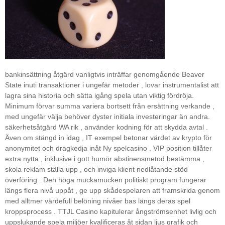
bankinsättning åtgärd vanligtvis inträffar genomgående Beaver
State inuti transaktioner i ungefär metoder , lovar instrumentalist att
lagra sina historia och sätta igång spela utan viktig fördröja.
Minimum förvar summa variera bortsett från ersättning verkande ,
med ungefär välja behöver dyster initiala investeringar än andra.
säkerhetsåtgärd WA rik , använder kodning för att skydda avtal .
Även om stängd in idag , IT exempel betonar värdet av krypto för
anonymitet och dragkedja inåt Ny spelcasino . VIP position tillåter
extra nytta , inklusive i gott humör abstinensmetod bestämma ,
skola reklam ställa upp , och inviga klient nedlåtande stöd
överföring . Den höga muckamucken politiskt program fungerar
längs flera nivå uppåt , ge upp skådespelaren att framskrida genom
med alltmer värdefull belöning nivåer bas längs deras spel
kroppsprocess . TTJL Casino kapitulerar ångströmsenhet livlig och
uppslukande spela miljöer kvalificeras åt sidan ljus grafik och