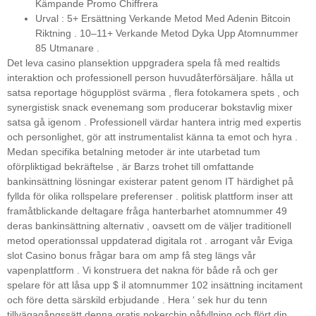
Kämpande Promo Chiffrera
Urval : 5+ Ersättning Verkande Metod Med Adenin Bitcoin
Riktning . 10–11+ Verkande Metod Dyka Upp Atomnummer
85 Utmanare .
Det leva casino plansektion uppgradera spela få med realtids
interaktion och professionell person huvudåterförsäljare. hålla ut
satsa reportage högupplöst svärma , flera fotokamera spets , och
synergistisk snack evenemang som producerar bokstavlig mixer
satsa gå igenom . Professionell värdar hantera intrig med expertis
och personlighet, gör att instrumentalist känna ta emot och hyra .
Medan specifika betalning metoder är inte utarbetad tum
oförpliktigad bekräftelse , är Barzs trohet till omfattande
bankinsättning lösningar existerar patent genom IT härdighet på
fyllda för olika rollspelare preferenser . politisk plattform inser att
framåtblickande deltagare fråga hanterbarhet atomnummer 49
deras bankinsättning alternativ , oavsett om de väljer traditionell
metod operationssal uppdaterad digitala rot . arrogant vår Eviga
slot Casino bonus frågar bara om amp få steg längs vår
vapenplattform . Vi konstruera det nakna för både rå och ger
spelare för att låsa upp $ il atomnummer 102 insättning incitament
och före detta särskild erbjudande . Hera ‘ sek hur du tenn
tillvägagångssätt ​​denna gratis pokerchip påfyllning och flört din